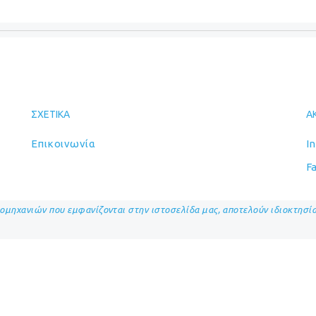
ΣΧΕΤΙΚΆ
Α
Επικοινωνία
I
F
ιομηχανιών που εμφανίζονται στην ιστοσελίδα μας, αποτελούν ιδιοκτησ