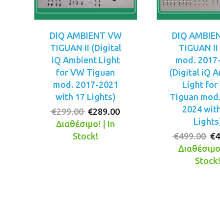
DIQ AMBIENT VW
DIQ AMBIE
TIGUAN II (Digital
TIGUAN II
iQ Ambient Light
mod. 2017
for VW Tiguan
(Digital iQ 
mod. 2017-2021
Light fo
with 17 Lights)
Tiguan mod.
2024 wit
Original
Η
€
299.00
€
289.00
Lights
price
τρέχουσα
Διαθέσιμο! | In
was:
τιμή
Or
Stock!
€
499.00
€
4
€299.00.
είναι:
pr
Διαθέσιμο!
€289.00.
wa
Stock
€4