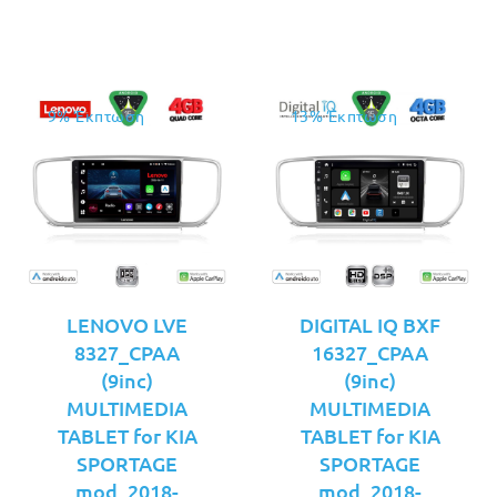
είναι:
€299.00.
9% Έκπτωση
13% Έκπτωση
LENOVO LVE
DIGITAL IQ BXF
8327_CPAA
16327_CPAA
(9inc)
(9inc)
MULTIMEDIA
MULTIMEDIA
TABLET for KIA
TABLET for KIA
SPORTAGE
SPORTAGE
mod. 2018-
mod. 2018-