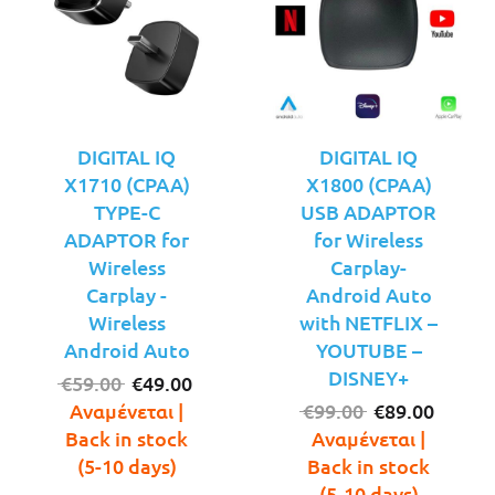
DIGITAL IQ
DIGITAL IQ
X1710 (CPAA)
X1800 (CPAA)
TYPE-C
USB ADAPTOR
ADAPTOR for
for Wireless
Wireless
Carplay-
Carplay -
Android Auto
Wireless
with NETFLIX –
Android Auto
YOUTUBE –
DISNEY+
Original
Η
€
59.00
€
49.00
price
τρέχουσα
Original
Η
Αναμένεται |
€
99.00
€
89.00
was:
τιμή
price
τρέχο
Back in stock
Αναμένεται |
€59.00.
είναι:
was:
τιμή
(5-10 days)
Back in stock
€49.00.
€99.00.
είναι:
(5-10 days)