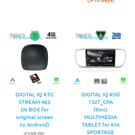
€89.00
17% Έκπτωση
15% Έκπτωση
DIGITAL IQ RTG
DIGITAL IQ RSD
STREAM 463
1327_CPA
(AI BOX for
(9inc)
original screen
MULTIMEDIA
to Android)
TABLET for KIA
SPORTAGE
Original
€
199.00