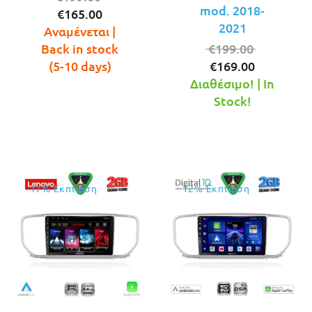
mod. 2018-
Η
price
€
165.00
2021
τρέχουσα
was:
Αναμένεται |
τιμή
€199.00.
Original
Back in stock
€
199.00
είναι:
Η
price
(5-10 days)
€
169.00
€165.00.
τρέχουσ
was:
Διαθέσιμο! | In
τιμή
€199.00.
Stock!
είναι:
€169.00.
17% Έκπτωση
12% Έκπτωση