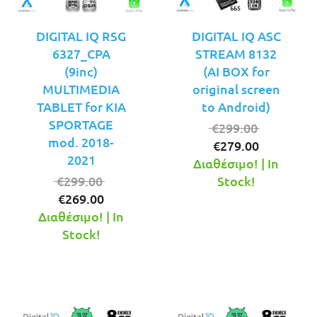
DIGITAL IQ RSG
DIGITAL IQ ASC
6327_CPA
STREAM 8132
(9inc)
(AI BOX for
MULTIMEDIA
original screen
TABLET for KIA
to Android)
SPORTAGE
Original
€
299.00
mod. 2018-
Η
price
€
279.00
2021
τρέχουσ
was:
Διαθέσιμο! | In
Original
τιμή
€299.00.
€
299.00
Stock!
Η
price
είναι:
€
269.00
τρέχουσα
was:
€279.00.
Διαθέσιμο! | In
τιμή
€299.00.
Stock!
είναι:
€269.00.