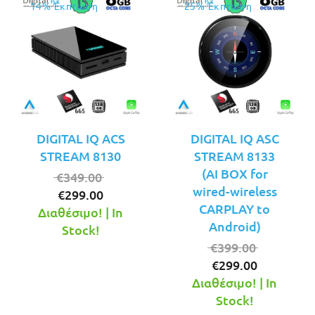
14% Έκπτωση
25% Έκπτωση
DIGITAL IQ ACS
DIGITAL IQ ASC
STREAM 8130
STREAM 8133
(AI BOX for
Original
€
349.00
wired-wireless
Η
price
€
299.00
CARPLAY to
τρέχουσα
was:
Διαθέσιμο! | In
Android)
τιμή
€349.00.
Stock!
είναι:
Original
€
399.00
€299.00.
Η
price
€
299.00
τρέχουσ
was:
Διαθέσιμο! | In
τιμή
€399.00.
Stock!