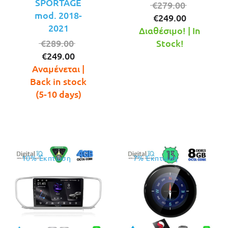
SPORTAGE
Original
€
279.00
mod. 2018-
Η
price
€
249.00
2021
τρέχουσ
was:
Διαθέσιμο! | In
Original
τιμή
€279.00.
€
289.00
Stock!
Η
price
είναι:
€
249.00
τρέχουσα
was:
€249.00.
Αναμένεται |
τιμή
€289.00.
Back in stock
είναι:
(5-10 days)
€249.00.
10% Έκπτωση
7% Έκπτωση