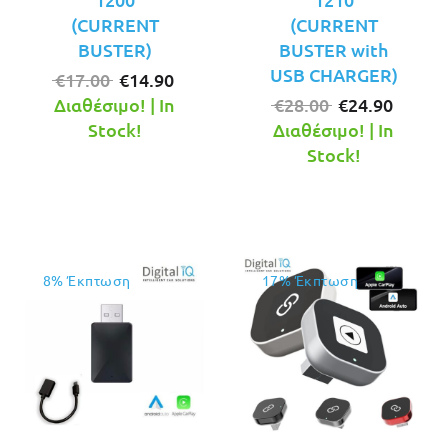
(CURRENT
(CURRENT
BUSTER)
BUSTER with
USB CHARGER)
Original
Η
€
17.00
€
14.90
price
τρέχουσα
Original
Η
Διαθέσιμο! | In
€
28.00
€
24.90
was:
τιμή
price
τρέχο
Stock!
Διαθέσιμο! | In
€17.00.
είναι:
was:
τιμή
Stock!
€14.90.
€28.00.
είναι:
€24.90
8% Έκπτωση
17% Έκπτωση