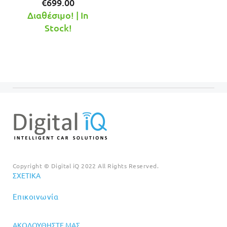
Η
price
€
699.00
τρέχουσα
was:
Διαθέσιμο! | In
τιμή
€749.00.
Stock!
είναι:
€699.00.
Copyright © Digital iQ 2022 All Rights Reserved.
ΣΧΕΤΙΚΆ
Επικοινωνία
ΑΚΟΛΟΥΘΉΣΤΕ ΜΑΣ