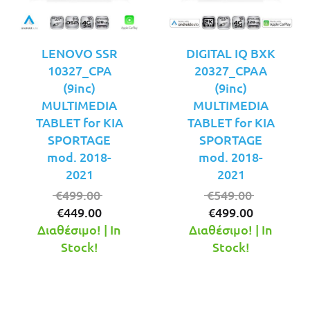
LENOVO SSR
DIGITAL IQ BXK
10327_CPA
20327_CPAA
(9inc)
(9inc)
MULTIMEDIA
MULTIMEDIA
TABLET for KIA
TABLET for KIA
SPORTAGE
SPORTAGE
mod. 2018-
mod. 2018-
2021
2021
Original
Original
€
499.00
€
549.00
Η
price
Η
price
€
449.00
€
499.00
τρέχουσα
was:
τρέχουσ
was:
Διαθέσιμο! | In
Διαθέσιμο! | In
τιμή
€499.00.
τιμή
€549.00.
Stock!
Stock!
είναι:
είναι:
€449.00.
€499.00.