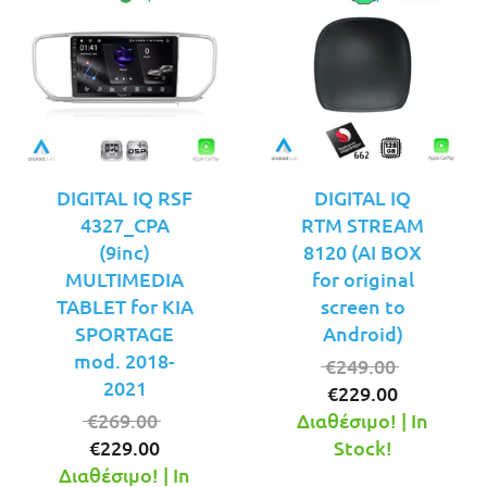
DIGITAL IQ RSF
DIGITAL IQ
4327_CPA
RTM STREAM
(9inc)
8120 (AI BOX
MULTIMEDIA
for original
TABLET for KIA
screen to
SPORTAGE
Android)
mod. 2018-
Original
€
249.00
2021
Η
price
€
229.00
Original
τρέχουσ
was:
€
269.00
Διαθέσιμο! | In
Η
price
τιμή
€249.00.
€
229.00
Stock!
τρέχουσα
was:
είναι:
Διαθέσιμο! | In