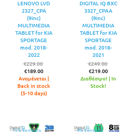
LENOVO LVD
DIGITAL IQ BXC
2327_CPA
3327_CPAA
(9inc)
(9inc)
MULTIMEDIA
MULTIMEDIA
TABLET for KIA
TABLET for KIA
SPORTAGE
SPORTAGE
mod. 2018-
mod. 2018-
2022
2021
Original
Original
€
229.00
€
249.00
Η
price
Η
price
€
189.00
€
219.00
τρέχουσα
was:
τρέχουσ
was:
Αναμένεται |
Διαθέσιμο! | In
τιμή
€229.00.
τιμή
€249.00.
Back in stock
Stock!
είναι:
είναι:
(5-10 days)
€189.00.
€219.00.
15% Έκπτωση
8% Έκπτωση