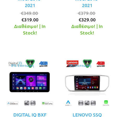
2021
2021
Original
Original
€
349.00
€
379.00
Η
price
Η
price
€
319.00
€
329.00
τρέχουσα
was:
τρέχουσ
was:
Διαθέσιμο! | In
Διαθέσιμο! | In
τιμή
€349.00.
τιμή
€379.00.
Stock!
Stock!
είναι:
είναι:
€319.00.
€329.00.
8% Έκπτωση
8% Έκπτωση
DIGITAL IQ BXF
LENOVO SSQ