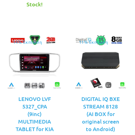
τιμή
€269.00.
€229.00.
Stock!
είναι:
€229.00.
14% Έκπτωση
11% Έκπτωση
LENOVO LVF
DIGITAL IQ BXE
5327_CPA
STREAM 8128
(9inc)
(AI BOX for
MULTIMEDIA
original screen
TABLET for KIA
to Android)