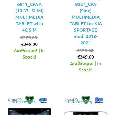
6911_CPAA
9327_CPA
(10.33″ SLIM)
(9inc)
MULTIMEDIA
MULTIMEDIA
TABLET with
TABLET for KIA
4G SIM
SPORTAGE
mod. 2018-
Original
€
379.00
2021
Η
price
€
349.00
τρέχουσα
was:
Original
Διαθέσιμο! | In
€
379.00
τιμή
€379.00.
Η
price
Stock!
€
349.00
είναι:
τρέχουσ
was:
Διαθέσιμο! | In
€349.00.
τιμή
€379.00.
Stock!
είναι:
€349.00.
10% Έκπτωση
12% Έκπτωση