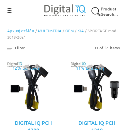
Product
Search...
Αρχική σελίδα
/
MULTIMEDIA
/
OEM
/
KIA
/ SPORTAGE mod.
2018-2021
Filter
31 of 31 items
12% Έκπτωση
11% Έκπτωση
DIGITAL IQ PCH
DIGITAL IQ PCH
1200
1210