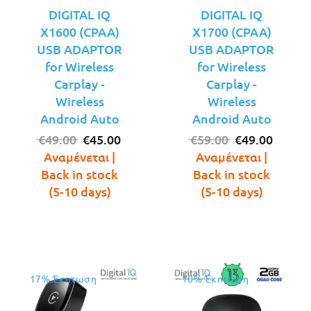
DIGITAL IQ
DIGITAL IQ
X1600 (CPAA)
X1700 (CPAA)
USB ADAPTOR
USB ADAPTOR
for Wireless
for Wireless
Carplay -
Carplay -
Wireless
Wireless
Android Auto
Android Auto
Original
Η
Original
Η
€
49.00
€
45.00
€
59.00
€
49.00
price
τρέχουσα
price
τρέχο
Αναμένεται |
Αναμένεται |
was:
τιμή
was:
τιμή
Back in stock
Back in stock
€49.00.
είναι:
€59.00.
είναι:
(5-10 days)
(5-10 days)
€45.00.
€49.00
17% Έκπτωση
10% Έκπτωση