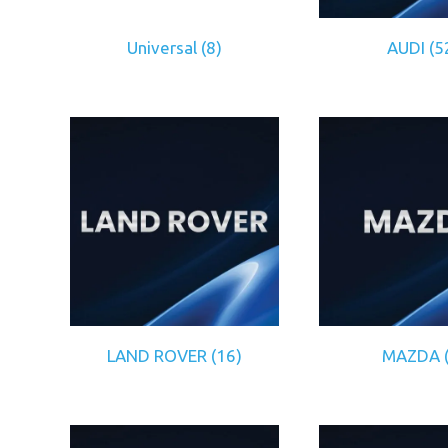
Universal
(8)
AUDI
(5
LAND ROVER
(16)
MAZDA