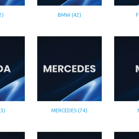
2)
BMW
(42)
(3)
MERCEDES
(74)