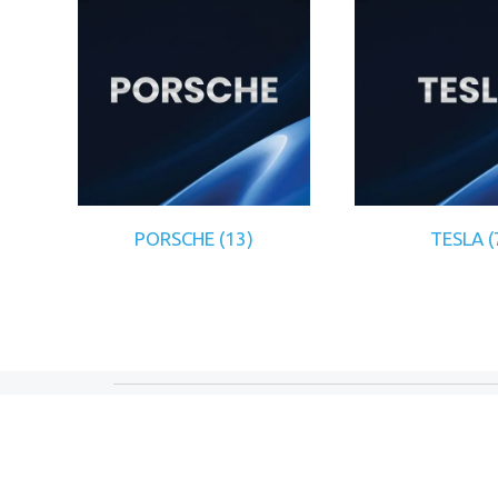
PORSCHE
(13)
TESLA
(