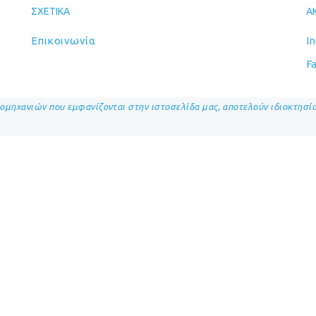
ΣΧΕΤΙΚΆ
Α
Επικοινωνία
I
F
ιομηχανιών που εμφανίζονται στην ιστοσελίδα μας, αποτελούν ιδιοκτησ