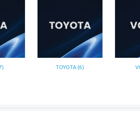
7)
TOYOTA
(6)
V