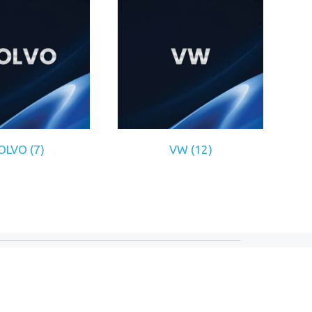
OLVO
(7)
VW
(12)