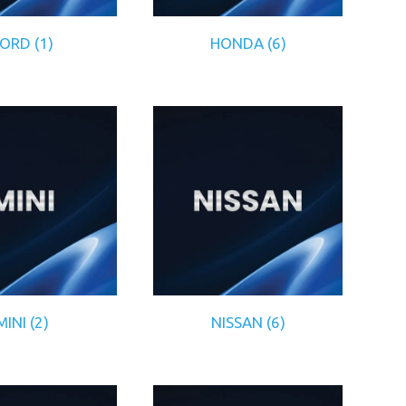
FORD
(1)
HONDA
(6)
MINI
(2)
NISSAN
(6)