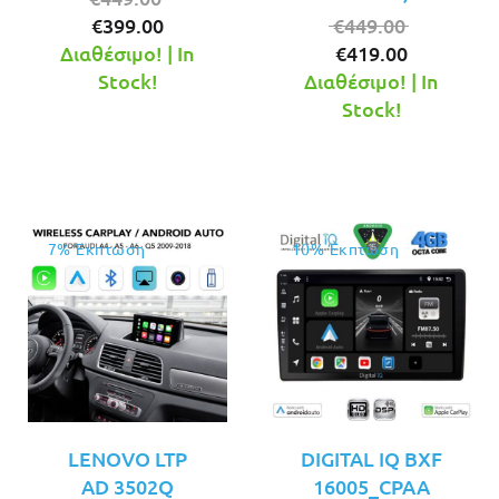
Η
price
Original
€
399.00
€
449.00
τρέχουσα
was:
Η
price
Διαθέσιμο! | In
€
419.00
τιμή
€449.00.
τρέχουσ
was:
Stock!
Διαθέσιμο! | In
είναι:
τιμή
€449.00.
Stock!
€399.00.
είναι:
€419.00.
7% Έκπτωση
10% Έκπτωση
LENOVO LTP
DIGITAL IQ BXF
AD 3502Q
16005_CPAA