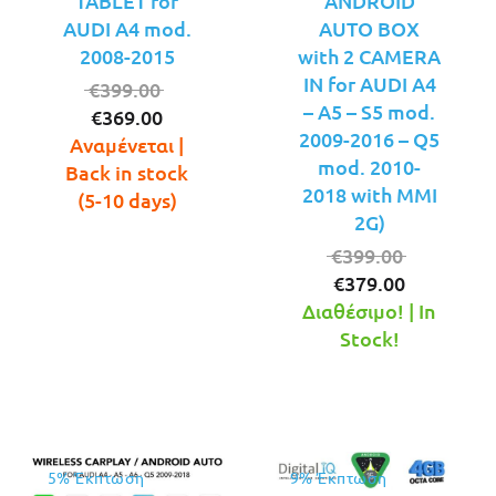
TABLET for
ANDROID
AUDI A4 mod.
AUTO BOX
2008-2015
with 2 CAMERA
IN for AUDI A4
Original
€
399.00
– A5 – S5 mod.
Η
price
€
369.00
2009-2016 – Q5
τρέχουσα
was:
Αναμένεται |
mod. 2010-
τιμή
€399.00.
Back in stock
2018 with MMI
είναι:
(5-10 days)
2G)
€369.00.
Original
€
399.00
Η
price
€
379.00
τρέχουσ
was:
Διαθέσιμο! | In
τιμή
€399.00.
Stock!
είναι:
€379.00.
5% Έκπτωση
9% Έκπτωση