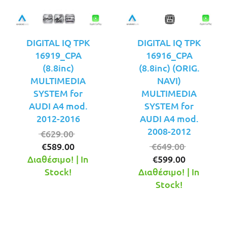
DIGITAL IQ TPK
DIGITAL IQ TPK
16919_CPA
16916_CPA
(8.8inc)
(8.8inc) (ORIG.
MULTIMEDIA
NAVI)
SYSTEM for
MULTIMEDIA
AUDI A4 mod.
SYSTEM for
2012-2016
AUDI A4 mod.
2008-2012
Original
€
629.00
Η
price
Original
€
589.00
€
649.00
τρέχουσα
was:
Η
price
Διαθέσιμο! | In
€
599.00
τιμή
€629.00.
τρέχουσ
was:
Stock!
Διαθέσιμο! | In
είναι:
τιμή
€649.00.
Stock!
€589.00.
είναι:
€599.00.