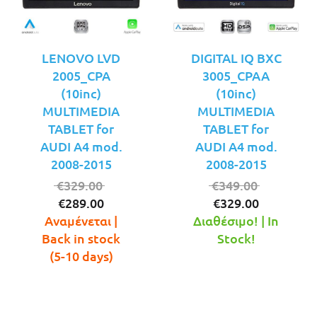
LENOVO LVD
DIGITAL IQ BXC
2005_CPA
3005_CPAA
(10inc)
(10inc)
MULTIMEDIA
MULTIMEDIA
TABLET for
TABLET for
AUDI A4 mod.
AUDI A4 mod.
2008-2015
2008-2015
Original
Original
€
329.00
€
349.00
Η
price
Η
price
€
289.00
€
329.00
τρέχουσα
was:
τρέχουσ
was:
Αναμένεται |
Διαθέσιμο! | In
τιμή
€329.00.
τιμή
€349.00.
Back in stock
Stock!
είναι:
είναι:
(5-10 days)
€289.00.
€329.00.