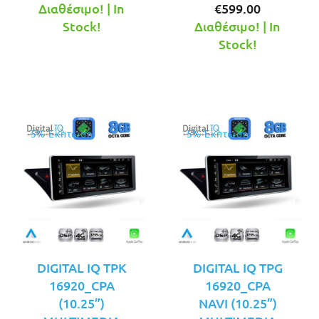
τρέχουσα
was:
Η
price
Διαθέσιμο! | In
€
599.00
τιμή
€649.00.
τρέχουσ
was:
Stock!
Διαθέσιμο! | In
είναι:
τιμή
€649.00.
Stock!
€599.00.
είναι:
€599.00.
5% Έκπτωση
5% Έκπτωση
DIGITAL IQ TPK
DIGITAL IQ TPG
16920_CPA
16920_CPA
(10.25”)
NAVI (10.25”)