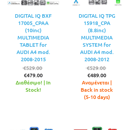
DIGITAL IQ BXF
DIGITAL IQ TPG
17005_CPAA
15918_CPA
(10inc)
(8.8inc)
MULTIMEDIA
MULTIMEDIA
TABLET for
SYSTEM for
AUDI A4 mod.
AUDI A4 mod.
2008-2015
2008-2012
Original
Original
€
529.00
€
529.00
Η
price
Η
price
€
479.00
€
489.00
τρέχουσα
was:
τρέχουσ
was:
Διαθέσιμο! | In
Αναμένεται |
τιμή
€529.00.
τιμή
€529.00.
Stock!
Back in stock
είναι:
είναι:
(5-10 days)
€479.00.
€489.00.