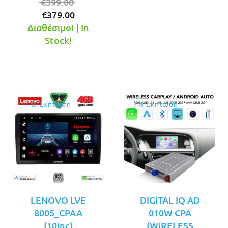
Original
είναι:
€
399.00
Η
price
€389.00.
€
379.00
τρέχουσα
was:
Διαθέσιμο! | In
τιμή
€399.00.
Stock!
είναι:
€379.00.
11% Έκπτωση
7% Έκπτωση
LENOVO LVE
DIGITAL IQ AD
8005_CPAA
010W CPA
(10inc)
(WIRELESS