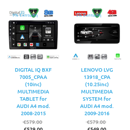
9% Έκπτωση
5% Έκπτωση
DIGITAL IQ BXF
LENOVO LVG
7005_CPAA
13918_CPA
(10inc)
(10.25inc)
MULTIMEDIA
MULTIMEDIA
TABLET for
SYSTEM for
AUDI A4 mod.
AUDI A4 mod.
2008-2015
2009-2016
Original
Original
€
579.00
€
579.00
Η
price
Η
price
€
529.00
€
549.00