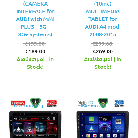
(CAMERA
(10inc)
INTERFACE for
MULTIMEDIA
AUDI with MMI
TABLET for
PLUS – 3G –
AUDI A4 mod.
3G+ Systems)
2008-2015
Original
Original
€
199.00
€
299.00
Η
price
Η
price
€
189.00
€
269.00
τρέχουσα
was:
τρέχουσ
was:
Διαθέσιμο! | In
Διαθέσιμο! | In
τιμή
€199.00.
τιμή
€299.00.
Stock!
Stock!
είναι:
είναι:
€189.00.
€269.00.
12% Έκπτωση
6% Έκπτωση