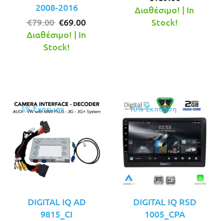
2008-2016
τρέχουσ
was:
Διαθέσιμο! | In
Original
Η
τιμή
€199.00.
€
79.00
€
69.00
Stock!
price
τρέχουσα
είναι:
Διαθέσιμο! | In
was:
τιμή
€189.00.
Stock!
€79.00.
είναι:
€69.00.
5% Έκπτωση
10% Έκπτωση
DIGITAL IQ AD
DIGITAL IQ RSD
9815_CI
1005_CPA