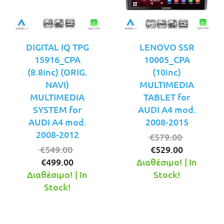
DIGITAL IQ TPG
LENOVO SSR
15916_CPA
10005_CPA
(8.8inc) (ORIG.
(10inc)
NAVI)
MULTIMEDIA
MULTIMEDIA
TABLET for
SYSTEM for
AUDI A4 mod.
AUDI A4 mod.
2008-2015
2008-2012
Original
€
579.00
Original
Η
price
€
549.00
€
529.00
Η
price
τρέχουσ
was:
€
499.00
Διαθέσιμο! | In
τρέχουσα
was:
τιμή
€579.00.
Διαθέσιμο! | In
Stock!
τιμή
€549.00.
είναι:
Stock!
είναι:
€529.00.
€499.00.