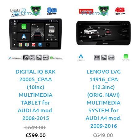
8% Έκπτωση
8% Έκπτωση
DIGITAL IQ BXK
LENOVO LVG
20005_CPAA
14916_CPA
(10inc)
(12.3inc)
MULTIMEDIA
(ORIG. NAVI)
TABLET for
MULTIMEDIA
AUDI A4 mod.
SYSTEM for
2008-2015
AUDI A4 mod.
2009-2016
Original
€
649.00
Η
price
Original
€
599.00
€
649.00