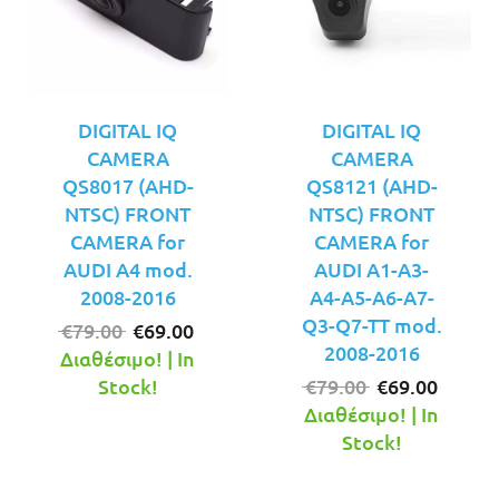
DIGITAL IQ
DIGITAL IQ
CAMERA
CAMERA
QS8017 (AHD-
QS8121 (AHD-
NTSC) FRONT
NTSC) FRONT
CAMERA for
CAMERA for
AUDI A4 mod.
AUDI A1-A3-
2008-2016
A4-A5-A6-A7-
Q3-Q7-TT mod.
Original
Η
€
79.00
€
69.00
2008-2016
price
τρέχουσα
Διαθέσιμο! | In
was:
τιμή
Original
Η
Stock!
€
79.00
€
69.00
€79.00.
είναι:
price
τρέχο
Διαθέσιμο! | In
€69.00.
was:
τιμή
Stock!
€79.00.
είναι:
€69.00