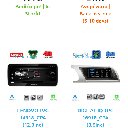
τρέχουσα
was:
τρέχουσ
was:
Διαθέσιμο! | In
Αναμένεται |
τιμή
€579.00.
τιμή
€579.00.
Stock!
Back in stock
είναι:
είναι:
(5-10 days)
€529.00.
€549.00.
3% Έκπτωση
6% Έκπτωση
LENOVO LVG
DIGITAL IQ TPG
14918_CPA
16918_CPA
(12.3inc)
(8.8inc)