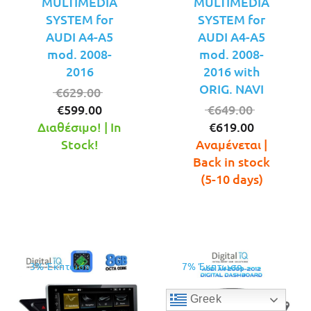
MULTIMEDIA
MULTIMEDIA
SYSTEM for
SYSTEM for
AUDI A4-A5
AUDI A4-A5
mod. 2008-
mod. 2008-
2016
2016 with
ORIG. NAVI
Original
€
629.00
Η
price
Original
€
599.00
€
649.00
τρέχουσα
was:
Η
price
Διαθέσιμο! | In
€
619.00
τιμή
€629.00.
τρέχουσ
was:
Stock!
Αναμένεται |
είναι:
τιμή
€649.00.
Back in stock
€599.00.
είναι:
(5-10 days)
€619.00.
3% Έκπτωση
7% Έκπτωση
Greek