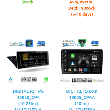
τιμή
€529.00.
τρέχουσ
was:
Stock!
Αναμένεται |
είναι:
τιμή
€549.00.
Back in stock
€489.00.
είναι:
(5-10 days)
€499.00.
9% Έκπτωση
9% Έκπτωση
DIGITAL IQ TPG
DIGITAL IQ BXK
15920_CPA
19005_CPAA
(10.25inc)
(10inc)
MULTIMEDIA
MULTIMEDIA