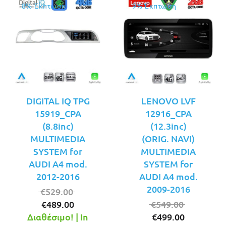
8% Έκπτωση
9% Έκπτωση
DIGITAL IQ TPG
LENOVO LVF
15919_CPA
12916_CPA
(8.8inc)
(12.3inc)
MULTIMEDIA
(ORIG. NAVI)
SYSTEM for
MULTIMEDIA
AUDI A4 mod.
SYSTEM for
2012-2016
AUDI A4 mod.
2009-2016
Original
€
529.00
Η
price
Original
€
489.00
€
549.00
τρέχουσα
was:
Η
price
Διαθέσιμο! | In
€
499.00