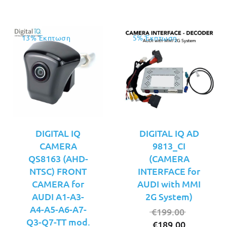
13% Έκπτωση
5% Έκπτωση
DIGITAL IQ
DIGITAL IQ AD
CAMERA
9813_CI
QS8163 (AHD-
(CAMERA
NTSC) FRONT
INTERFACE for
CAMERA for
AUDI with MMI
AUDI A1-A3-
2G System)
A4-A5-A6-A7-
Original
€
199.00
Q3-Q7-TT mod.
Η
price
€
189.00