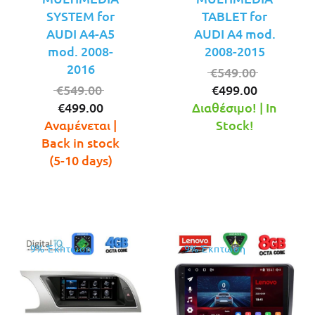
SYSTEM for
TABLET for
AUDI A4-A5
AUDI A4 mod.
mod. 2008-
2008-2015
2016
Original
€
549.00
Original
Η
price
€
549.00
€
499.00
Η
price
τρέχουσ
was:
€
499.00
Διαθέσιμο! | In
τρέχουσα
was:
τιμή
€549.00.
Αναμένεται |
Stock!
τιμή
€549.00.
είναι:
Back in stock
είναι:
€499.00.
(5-10 days)
€499.00.
9% Έκπτωση
9% Έκπτωση