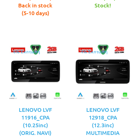
τιμή
€479.00.
τιμή
€479.00.
Back in stock
Stock!
είναι:
είναι:
(5-10 days)
€449.00.
€449.00.
6% Έκπτωση
4% Έκπτωση
LENOVO LVF
LENOVO LVF
11916_CPA
12918_CPA
(10.25inc)
(12.3inc)
(ORIG. NAVI)
MULTIMEDIA