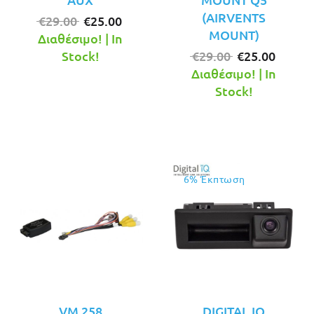
(AIRVENTS
Original
Η
€
29.00
€
25.00
MOUNT)
price
τρέχουσα
Διαθέσιμο! | In
was:
τιμή
Original
Η
Stock!
€
29.00
€
25.00
€29.00.
είναι:
price
τρέχο
Διαθέσιμο! | In
€25.00.
was:
τιμή
Stock!
€29.00.
είναι:
€25.00
6% Έκπτωση
VM 258
DIGITAL IQ