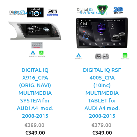
10% Έκπτωση
8% Έκπτωση
DIGITAL IQ
DIGITAL IQ RSF
X916_CPA
4005_CPA
(ORIG. NAVI)
(10inc)
MULTIMEDIA
MULTIMEDIA
SYSTEM for
TABLET for
AUDI A4 mod.
AUDI A4 mod.
2008-2015
2008-2015
Original
Original
€
389.00
€
379.00
Η
price
Η
price
€
349.00
€
349.00