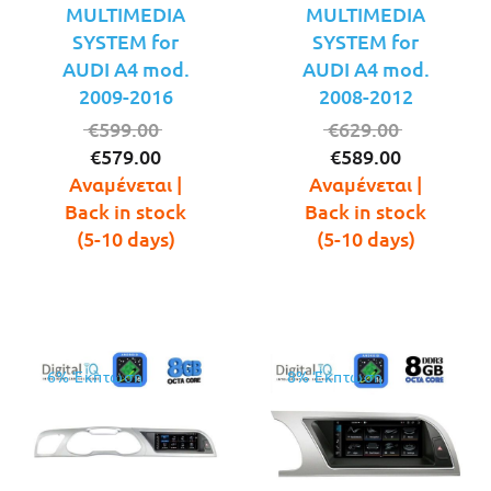
MULTIMEDIA
MULTIMEDIA
SYSTEM for
SYSTEM for
AUDI A4 mod.
AUDI A4 mod.
2009-2016
2008-2012
Original
Original
€
599.00
€
629.00
Η
price
Η
price
€
579.00
€
589.00
τρέχουσα
was:
τρέχουσ
was:
Αναμένεται |
Αναμένεται |
τιμή
€599.00.
τιμή
€629.00.
Back in stock
Back in stock
είναι:
είναι:
(5-10 days)
(5-10 days)
€579.00.
€589.00.
6% Έκπτωση
8% Έκπτωση