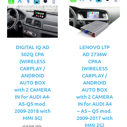
DIGITAL IQ AD
LENOVO LTP
502Q CPA
AD 2736W
(WIRELESS
CPAA
CARPLAY /
(WIRELESS
ANDROID
CARPLAY /
AUTO BOX
ANDROID
with 2 CAMERA
AUTO BOX
IN for AUDI A4-
with 2 CAMERA
A5-Q5 mod.
IN for AUDI A4
2009-2018 with
– A5 – Q5 mod.
MMI 3G)
2009-2017 with
MMI 2G)
Original
€
449.00