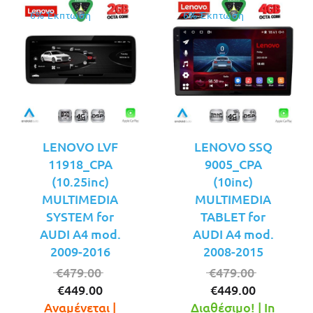
6% Έκπτωση
6% Έκπτωση
LENOVO LVF
LENOVO SSQ
11918_CPA
9005_CPA
(10.25inc)
(10inc)
MULTIMEDIA
MULTIMEDIA
SYSTEM for
TABLET for
AUDI A4 mod.
AUDI A4 mod.
2009-2016
2008-2015
Original
Original
€
479.00
€
479.00
Η
price
Η
price
€
449.00
€
449.00
τρέχουσα
was:
τρέχουσ
was:
Αναμένεται |
Διαθέσιμο! | In