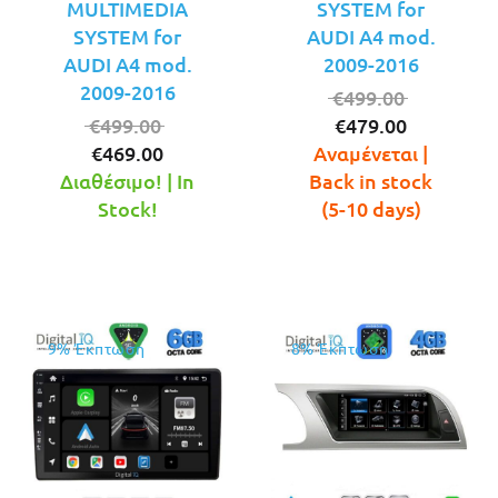
MULTIMEDIA
SYSTEM for
SYSTEM for
AUDI A4 mod.
AUDI A4 mod.
2009-2016
2009-2016
Original
€
499.00
Original
Η
price
€
499.00
€
479.00
Η
price
τρέχουσ
was:
€
469.00
Αναμένεται |
τρέχουσα
was:
τιμή
€499.00.
Διαθέσιμο! | In
Back in stock
τιμή
€499.00.
είναι:
Stock!
(5-10 days)
είναι:
€479.00.
€469.00.
9% Έκπτωση
8% Έκπτωση