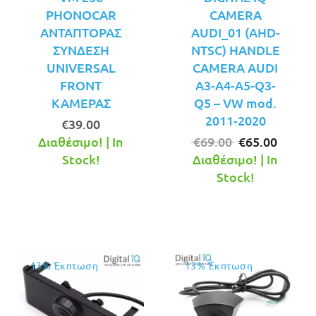
PHONOCAR
CAMERA
ΑΝΤΑΠΤΟΡΑΣ
AUDI_01 (AHD-
ΣΥΝΔΕΣΗ
NTSC) HANDLE
UNIVERSAL
CAMERA AUDI
FRONT
A3-A4-A5-Q3-
ΚΑΜΕΡΑΣ
Q5 – VW mod.
2011-2020
€
39.00
Original
Η
Διαθέσιμο! | In
€
69.00
€
65.00
price
τρέχο
Stock!
Διαθέσιμο! | In
was:
τιμή
Stock!
€69.00.
είναι:
€65.00
13% Έκπτωση
13% Έκπτωση