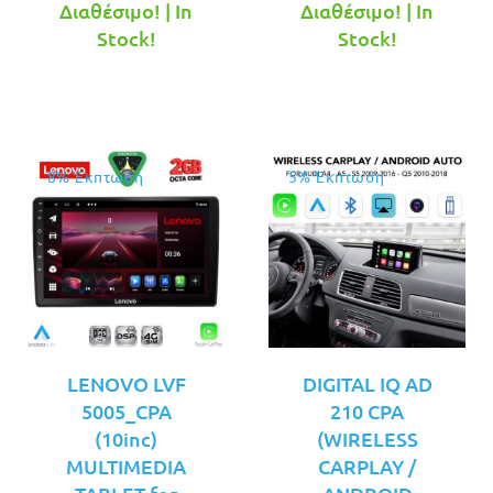
τρέχουσα
was:
τρέχουσ
was:
Διαθέσιμο! | In
Διαθέσιμο! | In
τιμή
€389.00.
τιμή
€379.00.
Stock!
Stock!
είναι:
είναι:
€349.00.
€349.00.
8% Έκπτωση
5% Έκπτωση
LENOVO LVF
DIGITAL IQ AD
5005_CPA
210 CPA
(10inc)
(WIRELESS
MULTIMEDIA
CARPLAY /