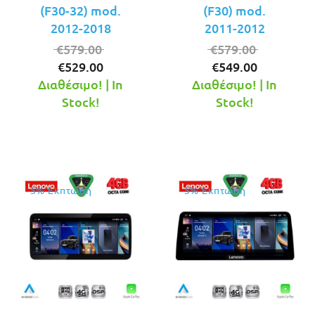
(F30-32) mod.
(F30) mod.
2012-2018
2011-2012
Original
Original
€
579.00
€
579.00
Η
price
Η
price
€
529.00
€
549.00
τρέχουσα
was:
τρέχουσ
was:
Διαθέσιμο! | In
Διαθέσιμο! | In
τιμή
€579.00.
τιμή
€579.00.
Stock!
Stock!
είναι:
είναι:
€529.00.
€549.00.
5% Έκπτωση
5% Έκπτωση