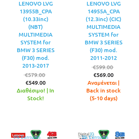
LENOVO LVG
LENOVO LVG
13955B_CPA
14955A_CPA
(10.33inc)
(12.3inc) (CIC)
(NBT)
MULTIMEDIA
MULTIMEDIA
SYSTEM for
SYSTEM for
BMW 3 SERIES
BMW 3 SERIES
(F30) mod.
(F30) mod.
2011-2012
2013-2017
Original
€
599.00
Original
Η
price
€
579.00
€
569.00
Η
price
τρέχουσ
was:
€
549.00
Αναμένεται |
τρέχουσα
was:
τιμή
€599.00.
Διαθέσιμο! | In
Back in stock
τιμή
€579.00.
είναι:
Stock!
(5-10 days)
είναι:
€569.00.
€549.00.
5% Έκπτωση
3% Έκπτωση