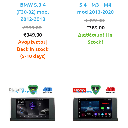
BMW S.3-4
S.4 – M3 – M4
(F30-32) mod.
mod 2013-2020
2012-2018
Original
€
399.00
Original
Η
price
€
399.00
€
389.00
Η
price
τρέχουσ
was:
€
349.00
Διαθέσιμο! | In
τρέχουσα
was:
τιμή
€399.00.
Αναμένεται |
Stock!
τιμή
€399.00.
είναι:
Back in stock
είναι:
€389.00.
(5-10 days)
€349.00.
9% Έκπτωση
7% Έκπτωση