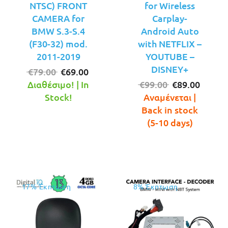
NTSC) FRONT
for Wireless
CAMERA for
Carplay-
BMW S.3-S.4
Android Auto
(F30-32) mod.
with NETFLIX –
2011-2019
YOUTUBE –
DISNEY+
Original
Η
€
79.00
€
69.00
price
τρέχουσα
Original
Η
Διαθέσιμο! | In
€
99.00
€
89.00
was:
τιμή
price
τρέχο
Stock!
Αναμένεται |
€79.00.
είναι:
was:
τιμή
Back in stock
€69.00.
€99.00.
είναι:
(5-10 days)
€89.00
17% Έκπτωση
8% Έκπτωση