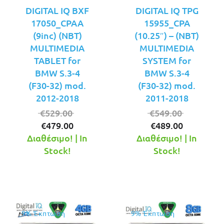
DIGITAL IQ BXF
DIGITAL IQ TPG
17050_CPAA
15955_CPA
(9inc) (NBT)
(10.25″) – (NBT)
MULTIMEDIA
MULTIMEDIA
TABLET for
SYSTEM for
BMW S.3-4
BMW S.3-4
(F30-32) mod.
(F30-32) mod.
2012-2018
2011-2018
Original
Original
€
529.00
€
549.00
Η
price
Η
price
€
479.00
€
489.00
τρέχουσα
was:
τρέχουσ
was:
Διαθέσιμο! | In
Διαθέσιμο! | In
τιμή
€529.00.
τιμή
€549.00.
Stock!
Stock!
είναι:
είναι:
€479.00.
€489.00.
9% Έκπτωση
9% Έκπτωση