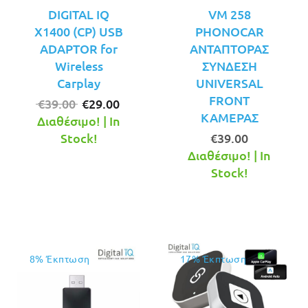
DIGITAL IQ
VM 258
X1400 (CP) USB
PHONOCAR
ADAPTOR for
ΑΝΤΑΠΤΟΡΑΣ
Wireless
ΣΥΝΔΕΣΗ
Carplay
UNIVERSAL
FRONT
Original
Η
€
39.00
€
29.00
ΚΑΜΕΡΑΣ
price
τρέχουσα
Διαθέσιμο! | In
was:
τιμή
Stock!
€
39.00
€39.00.
είναι:
Διαθέσιμο! | In
€29.00.
Stock!
8% Έκπτωση
17% Έκπτωση