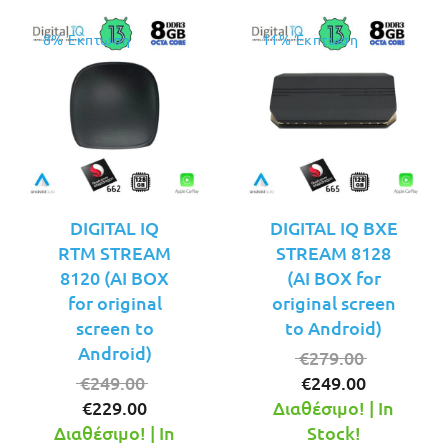
8% Έκπτωση
11% Έκπτωση
DIGITAL IQ
DIGITAL IQ BXE
RTM STREAM
STREAM 8128
8120 (AI BOX
(AI BOX for
for original
original screen
screen to
to Android)
Android)
Original
€
279.00
Original
Η
price
€
249.00
€
249.00
Η
price
τρέχουσ
was:
€
229.00
Διαθέσιμο! | In
τρέχουσα
was:
τιμή
€279.00.
Διαθέσιμο! | In
Stock!