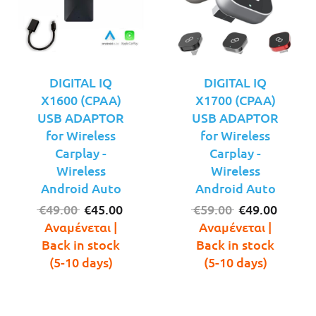
DIGITAL IQ
DIGITAL IQ
X1600 (CPAA)
X1700 (CPAA)
USB ADAPTOR
USB ADAPTOR
for Wireless
for Wireless
Carplay -
Carplay -
Wireless
Wireless
Android Auto
Android Auto
Original
Η
Original
Η
€
49.00
€
45.00
€
59.00
€
49.00
price
τρέχουσα
price
τρέχο
Αναμένεται |
Αναμένεται |
was:
τιμή
was:
τιμή
Back in stock
Back in stock
€49.00.
είναι:
€59.00.
είναι:
(5-10 days)
(5-10 days)
€45.00.
€49.00