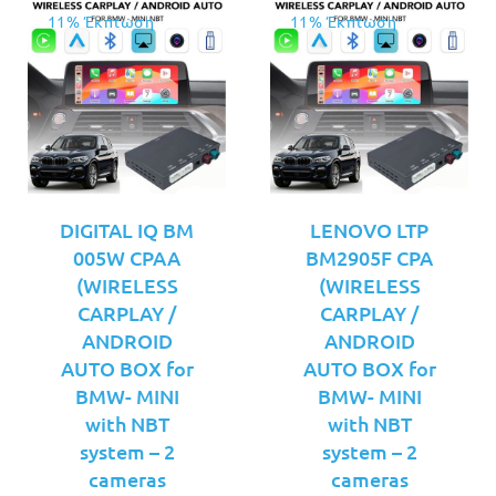
11% Έκπτωση
11% Έκπτωση
DIGITAL IQ BM
LENOVO LTP
005W CPAA
BM2905F CPA
(WIRELESS
(WIRELESS
CARPLAY /
CARPLAY /
ANDROID
ANDROID
AUTO BOX for
AUTO BOX for
BMW- MINI
BMW- MINI
with NBT
with NBT
system – 2
system – 2
cameras
cameras