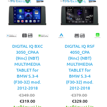
9% Έκπτωση
13% Έκπτωση
DIGITAL IQ BXC
DIGITAL IQ RSF
3050_CPAA
4050_CPA
(9inc) (NBT)
(9inc) (NBT)
MULTIMEDIA
MULTIMEDIA
TABLET for
TABLET for
BMW S.3-4
BMW S.3-4
(F30-32) mod.
(F30-32) mod.
2012-2018
2012-2018
Original
Original
€
349.00
€
379.00
Η
price
Η
price
€
319.00
€
329.00
τρέχουσα
was:
τρέχουσ
was:
Διαθέσιμο! | In
Διαθέσιμο! | In