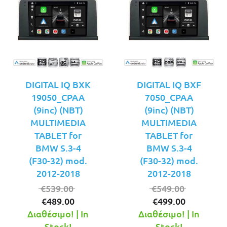
DIGITAL IQ BXK
DIGITAL IQ BXF
19050_CPAA
7050_CPAA
(9inc) (NBT)
(9inc) (NBT)
MULTIMEDIA
MULTIMEDIA
TABLET for
TABLET for
BMW S.3-4
BMW S.3-4
(F30-32) mod.
(F30-32) mod.
2012-2018
2012-2018
Original
Original
€
539.00
€
549.00
Η
price
Η
price
€
489.00
€
499.00
τρέχουσα
was:
τρέχουσ
was:
Διαθέσιμο! | In
Διαθέσιμο! | In
τιμή
€539.00.
τιμή
€549.00.
Stock!
Stock!