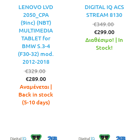
LENOVO LVD
DIGITAL IQ ACS
2050_CPA
STREAM 8130
(9inc) (NBT)
Original
€
349.00
MULTIMEDIA
Η
price
€
299.00
TABLET for
τρέχουσ
was:
Διαθέσιμο! | In
BMW S.3-4
τιμή
€349.00.
Stock!
(F30-32) mod.
είναι:
2012-2018
€299.00.
Original
€
329.00
Η
price
€
289.00
τρέχουσα
was:
Αναμένεται |
τιμή
€329.00.
Back in stock
είναι:
(5-10 days)
€289.00.