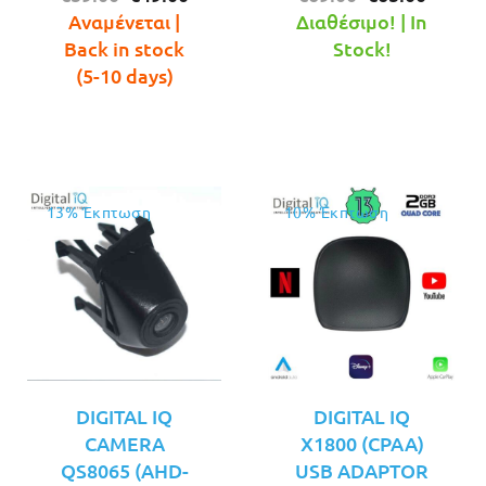
price
τρέχουσα
price
τρέχο
Αναμένεται |
Διαθέσιμο! | In
was:
τιμή
was:
τιμή
Back in stock
Stock!
€59.00.
είναι:
€69.00.
είναι:
(5-10 days)
€49.00.
€65.00
13% Έκπτωση
10% Έκπτωση
DIGITAL IQ
DIGITAL IQ
CAMERA
X1800 (CPAA)
QS8065 (AHD-
USB ADAPTOR