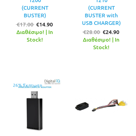
(CURRENT
(CURRENT
BUSTER)
BUSTER with
USB CHARGER)
Original
Η
€
17.00
€
14.90
price
τρέχουσα
Original
Η
Διαθέσιμο! | In
€
28.00
€
24.90
was:
τιμή
price
τρέχο
Stock!
Διαθέσιμο! | In
€17.00.
είναι:
was:
τιμή
Stock!
€14.90.
€28.00.
είναι:
€24.90
26% Έκπτωση