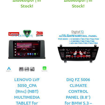
τιμή
€349.00.
τιμή
€379.00.
Stock!
Stock!
είναι:
είναι:
€319.00.
€329.00.
13% Έκπτωση
3% Έκπτωση
LENOVO LVF
DIQ FZ 5006
5050_CPA
CLIMATE
(9inc) (NBT)
CONTROL
MULTIMEDIA
PANEL (8.8″)
TABLET for
for BMW S.3 –