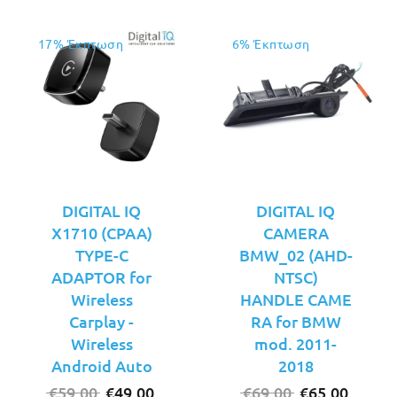
17% Έκπτωση
6% Έκπτωση
DIGITAL IQ
DIGITAL IQ
X1710 (CPAA)
CAMERA
TYPE-C
BMW_02 (AHD-
ADAPTOR for
NTSC)
Wireless
HANDLE CAME
Carplay -
RA for BMW
Wireless
mod. 2011-
Android Auto
2018
Original
Η
Original
Η
€
59.00
€
49.00
€
69.00
€
65.00