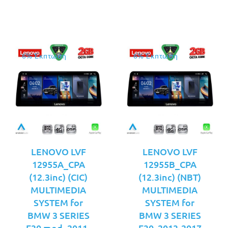
€449.00.
είναι:
€449.00.
6% Έκπτωση
6% Έκπτωση
LENOVO LVF
LENOVO LVF
12955A_CPA
12955B_CPA
(12.3inc) (CIC)
(12.3inc) (NBT)
MULTIMEDIA
MULTIMEDIA
SYSTEM for
SYSTEM for
BMW 3 SERIES
BMW 3 SERIES
F30 mod. 2011-
F30 2013-2017