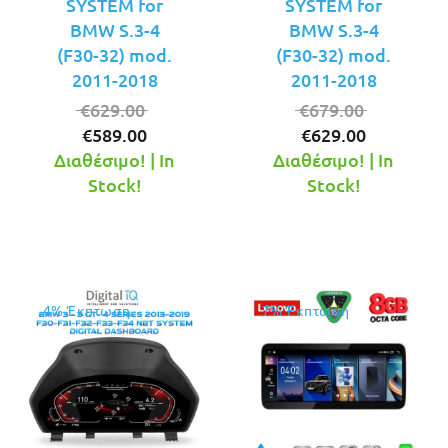
SYSTEM for
SYSTEM for
BMW S.3-4
BMW S.3-4
(F30-32) mod.
(F30-32) mod.
2011-2018
2011-2018
Original
Original
€
629.00
€
679.00
Η
price
Η
price
€
589.00
€
629.00
τρέχουσα
was:
τρέχουσ
was:
Διαθέσιμο! | In
Διαθέσιμο! | In
τιμή
€629.00.
τιμή
€679.00.
Stock!
Stock!
είναι:
είναι:
€589.00.
€629.00.
4% Έκπτωση
7% Έκπτωση