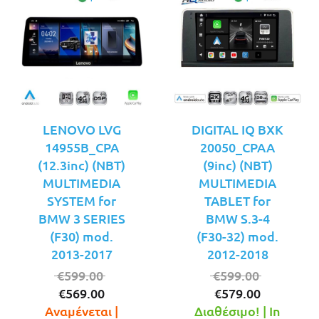
LENOVO LVG
DIGITAL IQ BXK
14955B_CPA
20050_CPAA
(12.3inc) (NBT)
(9inc) (NBT)
MULTIMEDIA
MULTIMEDIA
SYSTEM for
TABLET for
BMW 3 SERIES
BMW S.3-4
(F30) mod.
(F30-32) mod.
2013-2017
2012-2018
Original
Original
€
599.00
€
599.00
Η
price
Η
price
€
569.00
€
579.00
τρέχουσα
was:
τρέχουσ
was:
Αναμένεται |
Διαθέσιμο! | In