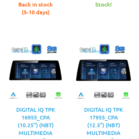
τιμή
€599.00.
τιμή
€599.00.
Back in stock
Stock!
είναι:
είναι:
(5-10 days)
€569.00.
€579.00.
6% Έκπτωση
7% Έκπτωση
DIGITAL IQ TPK
DIGITAL IQ TPK
16955_CPA
17955_CPA
(10.25”) (NBT)
(12.3”) (NBT)
MULTIMEDIA
MULTIMEDIA