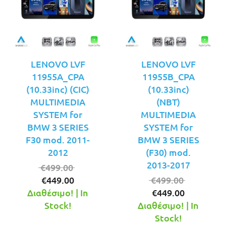
LENOVO LVF
LENOVO LVF
11955A_CPA
11955B_CPA
(10.33inc) (CIC)
(10.33inc)
MULTIMEDIA
(NBT)
SYSTEM for
MULTIMEDIA
BMW 3 SERIES
SYSTEM for
F30 mod. 2011-
BMW 3 SERIES
2012
(F30) mod.
2013-2017
Original
€
499.00
Η
price
Original
€
449.00
€
499.00
τρέχουσα
was:
Η
price
Διαθέσιμο! | In
€
449.00
τιμή
€499.00.
τρέχουσ
was:
Stock!
Διαθέσιμο! | In
είναι:
τιμή
€499.00.
Stock!