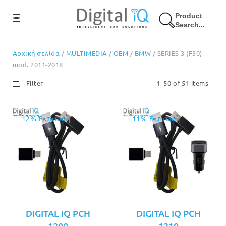
Product
Search...
Αρχική σελίδα
/
MULTIMEDIA
/
OEM
/
BMW
/ SERIES 3 (F30)
mod. 2011-2018
Filter
1–50 of 51 items
12% Έκπτωση
11% Έκπτωση
DIGITAL IQ PCH
DIGITAL IQ PCH
1200
1210