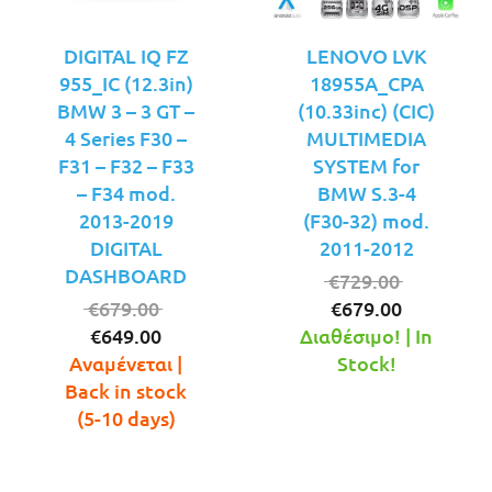
DIGITAL IQ FZ
LENOVO LVK
955_IC (12.3in)
18955A_CPA
BMW 3 – 3 GT –
(10.33inc) (CIC)
4 Series F30 –
MULTIMEDIA
F31 – F32 – F33
SYSTEM for
– F34 mod.
BMW S.3-4
2013-2019
(F30-32) mod.
DIGITAL
2011-2012
DASHBOARD
Original
€
729.00
Original
Η
price
€
679.00
€
679.00
Η
price
τρέχουσ
was:
€
649.00
Διαθέσιμο! | In
τρέχουσα
was:
τιμή
€729.00.
Αναμένεται |
Stock!
τιμή
€679.00.
είναι:
Back in stock
είναι:
€679.00.
(5-10 days)
€649.00.