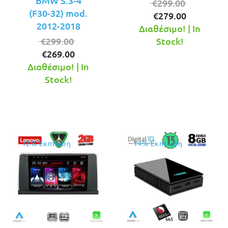
BMW S.3-4
Original
€
299.00
(F30-32) mod.
Η
price
€
279.00
2012-2018
τρέχουσ
was:
Διαθέσιμο! | In
Original
τιμή
€299.00.
€
299.00
Stock!
Η
price
είναι:
€
269.00
τρέχουσα
was:
€279.00.
Διαθέσιμο! | In
τιμή
€299.00.
Stock!
είναι:
€269.00.
12% Έκπτωση
14% Έκπτωση