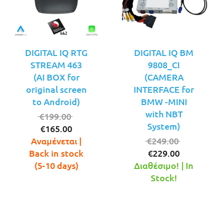
DIGITAL IQ RTG
DIGITAL IQ BM
STREAM 463
9808_CI
(AI BOX for
(CAMERA
original screen
INTERFACE for
to Android)
BMW -MINI
with NBT
Original
€
199.00
System)
Η
price
€
165.00
τρέχουσα
was:
Original
Αναμένεται |
€
249.00
τιμή
€199.00.
Η
price
Back in stock
€
229.00
είναι:
τρέχουσ
was:
(5-10 days)
Διαθέσιμο! | In
€165.00.
τιμή
€249.00.
Stock!
είναι:
€229.00.