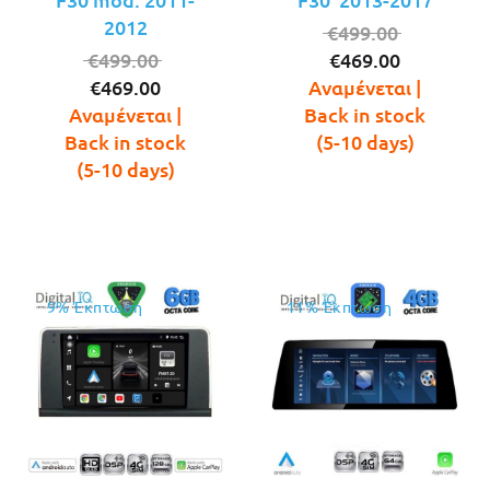
2012
Original
€
499.00
Original
Η
price
€
499.00
€
469.00
Η
price
τρέχουσ
was:
€
469.00
Αναμένεται |
τρέχουσα
was:
τιμή
€499.00.
Αναμένεται |
Back in stock
τιμή
€499.00.
είναι:
Back in stock
(5-10 days)
είναι:
€469.00.
(5-10 days)
€469.00.
9% Έκπτωση
11% Έκπτωση