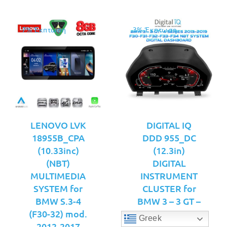
7% Έκπτωση
3% Έκπτωση
LENOVO LVK
DIGITAL IQ
18955B_CPA
DDD 955_DC
(10.33inc)
(12.3in)
(NBT)
DIGITAL
MULTIMEDIA
INSTRUMENT
SYSTEM for
CLUSTER for
BMW S.3-4
BMW 3 – 3 GT –
(F30-32) mod.
4 Series F30 –
Greek
2012-2017
F31 – F32 – F33