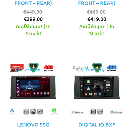
FRONT – REAR)
FRONT – REAR)
Original
Original
€
449.00
€
469.00
Η
price
Η
price
€
399.00
€
419.00
τρέχουσα
was:
τρέχουσ
was:
Διαθέσιμο! | In
Διαθέσιμο! | In
τιμή
€449.00.
τιμή
€469.00.
Stock!
Stock!
είναι:
είναι:
€399.00.
€419.00.
10% Έκπτωση
10% Έκπτωση
LENOVO SSQ
DIGITAL IQ BXF