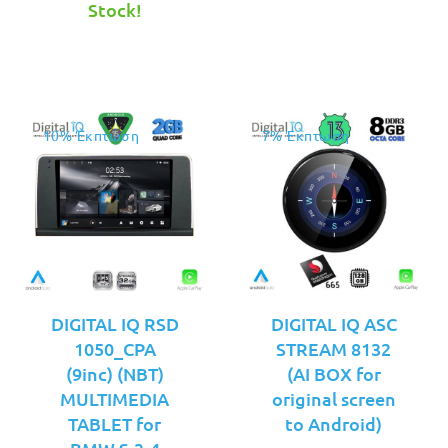
τιμή
€249.00.
είναι:
Stock!
είναι:
€249.00.
€229.00.
10% Έκπτωση
7% Έκπτωση
DIGITAL IQ RSD
DIGITAL IQ ASC
1050_CPA
STREAM 8132
(9inc) (NBT)
(AI BOX for
MULTIMEDIA
original screen
TABLET for
to Android)