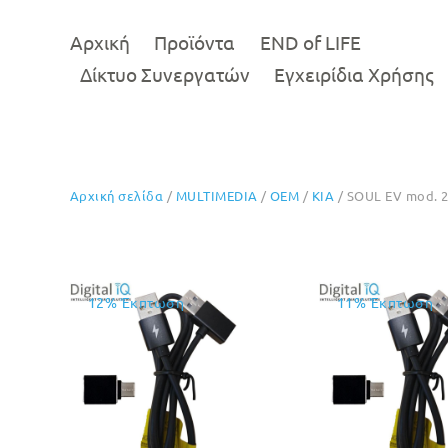
Αρχική
Προϊόντα
END of LIFE
Δίκτυο Συνεργατών
Εγχειρίδια Χρήσης
Αρχική σελίδα
/
MULTIMEDIA
/
OEM
/
KIA
/ SOUL EV mod. 
12% Έκπτωση
11% Έκπτωση