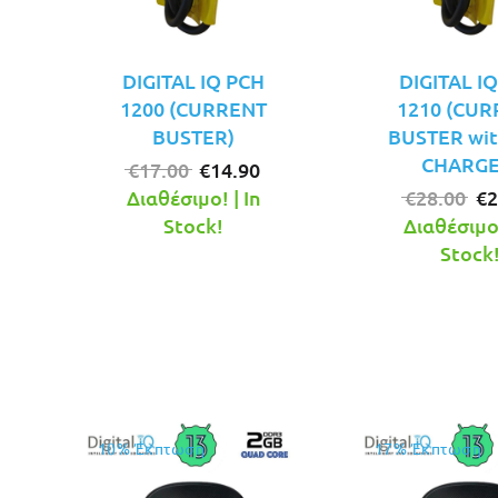
DIGITAL IQ PCH
DIGITAL I
1200 (CURRENT
1210 (CU
BUSTER)
BUSTER wit
CHARGE
Original
Η
€
17.00
€
14.90
price
τρέχουσα
Or
Διαθέσιμο! | In
€
28.00
€
2
was:
τιμή
pr
Stock!
Διαθέσιμο!
€17.00.
είναι:
wa
Stock
€14.90.
€2
10% Έκπτωση
17% Έκπτωση