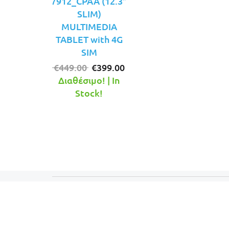
7912_CPAA (12.3″
SLIM)
MULTIMEDIA
TABLET with 4G
SIM
Original
Η
€
449.00
€
399.00
price
τρέχουσα
Διαθέσιμο! | In
was:
τιμή
Stock!
€449.00.
είναι:
€399.00.