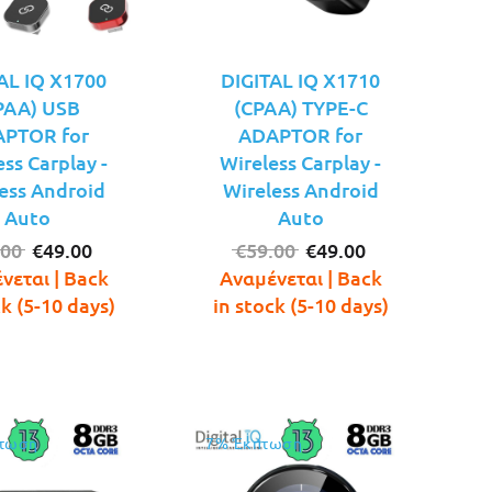
AL IQ X1700
DIGITAL IQ X1710
PAA) USB
(CPAA) TYPE-C
PTOR for
ADAPTOR for
ess Carplay -
Wireless Carplay -
ess Android
Wireless Android
Auto
Auto
Original
Η
Original
Η
.00
€
49.00
€
59.00
€
49.00
price
τρέχουσα
price
τρέχουσα
νεται | Back
Αναμένεται | Back
was:
τιμή
was:
τιμή
ck (5-10 days)
in stock (5-10 days)
€59.00.
είναι:
€59.00.
είναι:
€49.00.
€49.00.
τωση
7% Έκπτωση