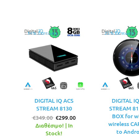
€99.00.
είναι:
€89.00.
14% Έκπτωση
25% Έκπτωση
DIGITAL IQ ACS
DIGITAL I
STREAM 8130
STREAM 813
BOX for w
Original
Η
€
349.00
€
299.00
wireless C
price
τρέχουσα
Διαθέσιμο! | In
to Andro
was:
τιμή
Stock!