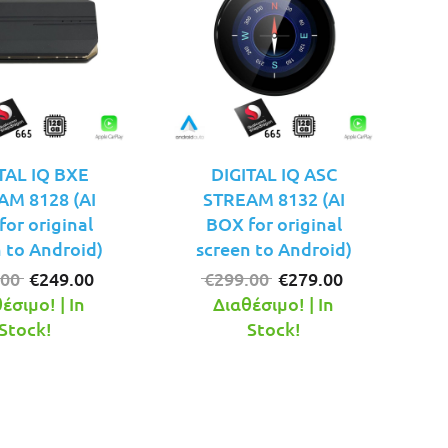
TAL IQ BXE
DIGITAL IQ ASC
AM 8128 (AI
STREAM 8132 (AI
or original
BOX for original
 to Android)
screen to Android)
Original
Η
Original
Η
.00
€
249.00
€
299.00
€
279.00
price
τρέχουσα
price
τρέχουσα
έσιμο! | In
Διαθέσιμο! | In
was:
τιμή
was:
τιμή
Stock!
Stock!
€279.00.
είναι:
€299.00.
είναι:
€249.00.
€279.00.