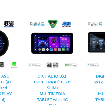
8% Έκπτωση
10% Έκπ
Q ASC
DIGITAL IQ BXF
DIGI
3 (AI
6911_CPAA (10.33″
6912_
ired-
SLIM)
ARPLAY
MULTIMEDIA
MU
id)
TABLET with 4G
TABL