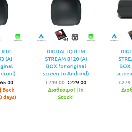
Q RTG
DIGITAL IQ RTM
DIGI
3 (AI
STREAM 8120 (AI
STRE
iginal
BOX for original
BOX f
ndroid)
screen to Android)
screen
iginal
Η
Original
Η
65.00
€
249.00
€
229.00
€
279
ice
τρέχουσα
price
τρέχουσα
| Back
Διαθέσιμο! | In
Διαθ
s:
τιμή
was:
τιμή
0 days)
Stock!
99.00.
είναι:
€249.00.
είναι:
€165.00.
€229.00.