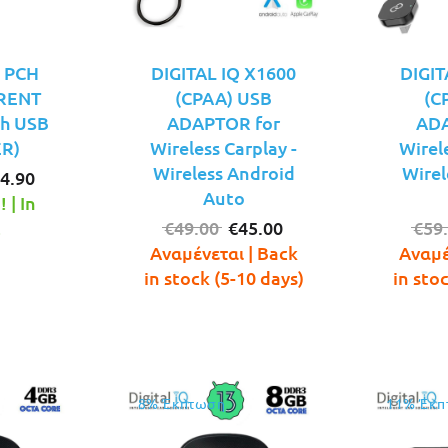
Q PCH
DIGITAL IQ X1600
DIGIT
RRENT
(CPAA) USB
(C
h USB
ADAPTOR for
ADA
R)
Wireless Carplay -
Wirel
Wireless Android
Wirel
iginal
Η
4.90
Auto
ice
τρέχουσα
 | In
s:
τιμή
Original
Η
!
€
49.00
€
45.00
€
59
8.00.
είναι:
price
τρέχουσα
Αναμένεται | Back
Αναμέ
€24.90.
was:
τιμή
in stock (5-10 days)
in sto
€49.00.
είναι:
€45.00.
8% Έκπτωση
11% Έκπ