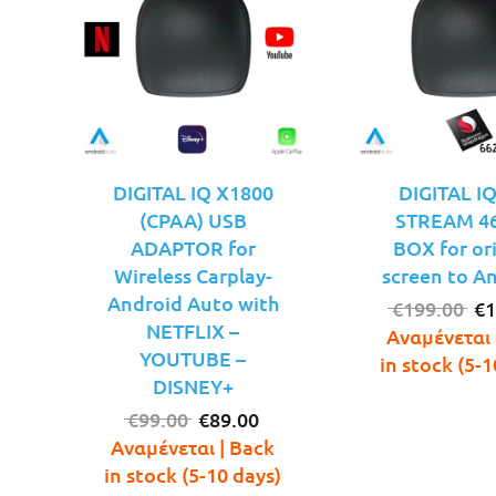
DIGITAL IQ X1800
DIGITAL I
(CPAA) USB
STREAM 46
ADAPTOR for
BOX for or
Wireless Carplay-
screen to A
Android Auto with
Or
€
199.00
€
1
NETFLIX –
pr
Αναμένεται 
YOUTUBE –
wa
in stock (5-1
DISNEY+
€1
Original
Η
€
99.00
€
89.00
price
τρέχουσα
Αναμένεται | Back
was:
τιμή
in stock (5-10 days)