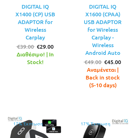
DIGITAL IQ
DIGITAL IQ
X1400 (CP) USB
X1600 (CPAA)
ADAPTOR for
USB ADAPTOR
Wireless
for Wireless
Carplay
Carplay -
Wireless
Original
Η
€
39.00
€
29.00
Android Auto
price
τρέχουσα
Διαθέσιμο! | In
was:
τιμή
Original
Η
Stock!
€
49.00
€
45.00
€39.00.
είναι:
price
τρέχο
Αναμένεται |
€29.00.
was:
τιμή
Back in stock
€49.00.
είναι:
(5-10 days)
€45.00
17% Έκπτωση
17% Έκπτωση