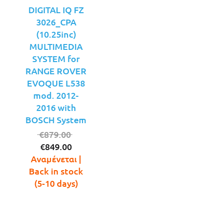
DIGITAL IQ FZ
3026_CPA
(10.25inc)
MULTIMEDIA
SYSTEM for
RANGE ROVER
EVOQUE L538
mod. 2012-
2016 with
BOSCH System
Original
€
879.00
Η
price
€
849.00
τρέχουσα
was:
Αναμένεται |
τιμή
€879.00.
Back in stock
είναι:
(5-10 days)
€849.00.