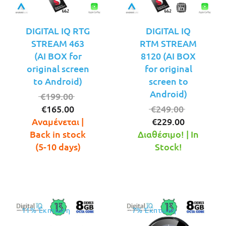
DIGITAL IQ RTG
DIGITAL IQ
STREAM 463
RTM STREAM
(AI BOX for
8120 (AI BOX
original screen
for original
to Android)
screen to
Android)
Original
€
199.00
Η
price
Original
€
165.00
€
249.00
τρέχουσα
was:
Η
price
Αναμένεται |
€
229.00
τιμή
€199.00.
τρέχουσ
was:
Back in stock
Διαθέσιμο! | In
είναι:
τιμή
€249.00.
(5-10 days)
Stock!
€165.00.
είναι:
€229.00.
11% Έκπτωση
7% Έκπτωση