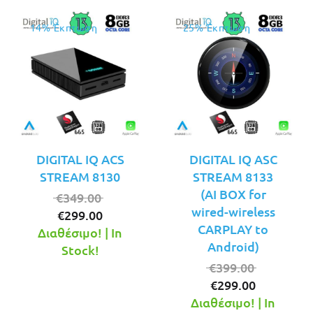
14% Έκπτωση
25% Έκπτωση
DIGITAL IQ ACS
DIGITAL IQ ASC
STREAM 8130
STREAM 8133
(AI BOX for
Original
€
349.00
wired-wireless
Η
price
€
299.00
CARPLAY to
τρέχουσα
was:
Διαθέσιμο! | In
Android)
τιμή
€349.00.
Stock!
είναι:
Original
€
399.00
€299.00.
Η
price
€
299.00
τρέχουσ
was:
Διαθέσιμο! | In