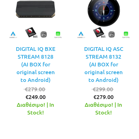
DIGITAL IQ BXE
DIGITAL IQ ASC
STREAM 8128
STREAM 8132
(AI BOX for
(AI BOX for
original screen
original screen
to Android)
to Android)
Original
Original
€
279.00
€
299.00
Η
price
Η
price
€
249.00
€
279.00
τρέχουσα
was:
τρέχουσ
was:
Διαθέσιμο! | In
Διαθέσιμο! | In
τιμή
€279.00.
τιμή
€299.00.
Stock!
Stock!
είναι:
είναι:
€249.00.
€279.00.