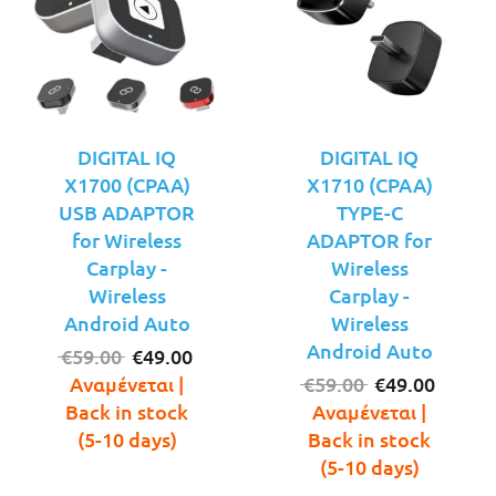
DIGITAL IQ
DIGITAL IQ
X1700 (CPAA)
X1710 (CPAA)
USB ADAPTOR
TYPE-C
for Wireless
ADAPTOR for
Carplay -
Wireless
Wireless
Carplay -
Android Auto
Wireless
Android Auto
Original
Η
€
59.00
€
49.00
price
τρέχουσα
Original
Η
Αναμένεται |
€
59.00
€
49.00
was:
τιμή
price
τρέχο
Back in stock
Αναμένεται |
€59.00.
είναι:
was:
τιμή
(5-10 days)
Back in stock
€49.00.
€59.00.
είναι:
(5-10 days)
€49.00