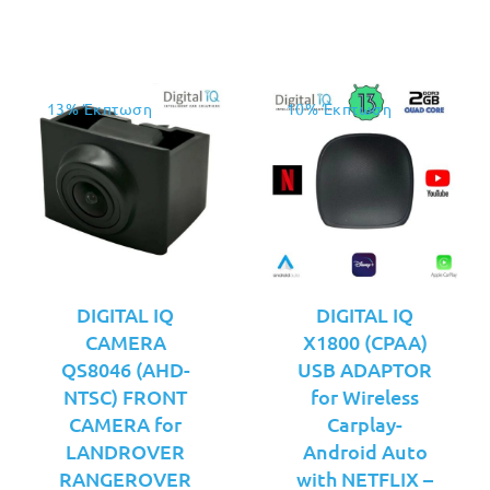
13% Έκπτωση
10% Έκπτωση
DIGITAL IQ
DIGITAL IQ
CAMERA
X1800 (CPAA)
QS8046 (AHD-
USB ADAPTOR
NTSC) FRONT
for Wireless
CAMERA for
Carplay-
LANDROVER
Android Auto
RANGEROVER
with NETFLIX –