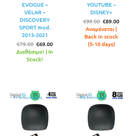
EVOGUE –
YOUTUBE –
VELAR –
DISNEY+
DISCOVERY
Original
Η
€
99.00
€
89.00
SPORT mod.
price
τρέχο
Αναμένεται |
2013-2021
was:
τιμή
Back in stock
Original
Η
€99.00.
είναι:
€
79.00
€
69.00
(5-10 days)
price
τρέχουσα
€89.00
Διαθέσιμο! | In
was:
τιμή
Stock!
€79.00.
είναι:
€69.00.
17% Έκπτωση
8% Έκπτωση