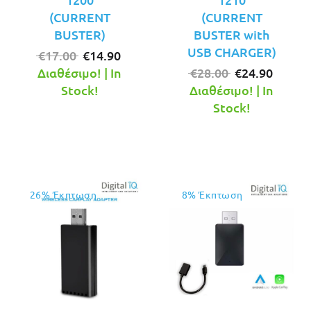
(CURRENT
(CURRENT
BUSTER)
BUSTER with
USB CHARGER)
Original
Η
€
17.00
€
14.90
price
τρέχουσα
Original
Η
Διαθέσιμο! | In
€
28.00
€
24.90
was:
τιμή
price
τρέχο
Stock!
Διαθέσιμο! | In
€17.00.
είναι:
was:
τιμή
Stock!
€14.90.
€28.00.
είναι:
€24.90
26% Έκπτωση
8% Έκπτωση