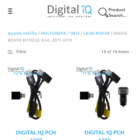
Product
Search...
Αρχική σελίδα
/
MULTIMEDIA
/
OEM
/
LAND ROVER
/ RANGE
ROVER EVOQUE mod. 2011-2019
Filter
19 of 19 items
12% Έκπτωση
11% Έκπτωση
DIGITAL IQ PCH
DIGITAL IQ PCH
1200
1210