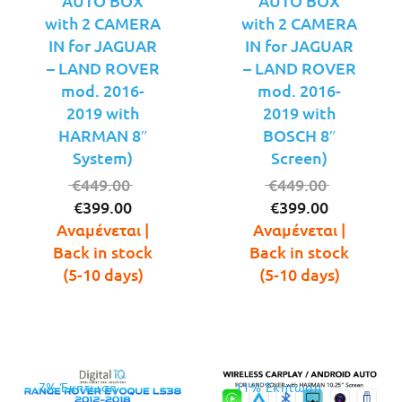
AUTO BOX
AUTO BOX
with 2 CAMERA
with 2 CAMERA
IN for JAGUAR
IN for JAGUAR
– LAND ROVER
– LAND ROVER
mod. 2016-
mod. 2016-
2019 with
2019 with
HARMAN 8″
BOSCH 8″
System)
Screen)
Original
Original
€
449.00
€
449.00
Η
price
Η
price
€
399.00
€
399.00
τρέχουσα
was:
τρέχουσ
was:
Αναμένεται |
Αναμένεται |
τιμή
€449.00.
τιμή
€449.00.
Back in stock
Back in stock
είναι:
είναι:
(5-10 days)
(5-10 days)
€399.00.
€399.00.
7% Έκπτωση
11% Έκπτωση