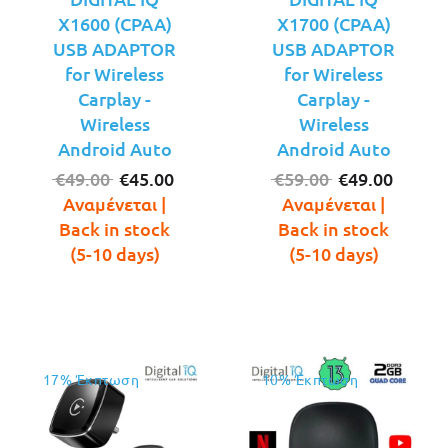
X1600 (CPAA)
X1700 (CPAA)
USB ADAPTOR
USB ADAPTOR
for Wireless
for Wireless
Carplay -
Carplay -
Wireless
Wireless
Android Auto
Android Auto
Original
Η
Original
Η
€
49.00
€
45.00
€
59.00
€
49.00
price
τρέχουσα
price
τρέχο
Αναμένεται |
Αναμένεται |
was:
τιμή
was:
τιμή
Back in stock
Back in stock
€49.00.
είναι:
€59.00.
είναι:
(5-10 days)
(5-10 days)
€45.00.
€49.00
17% Έκπτωση
10% Έκπτωση