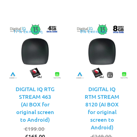
€89.00
17% Έκπτωση
8% Έκπτωση
DIGITAL IQ RTG
DIGITAL IQ
STREAM 463
RTM STREAM
(AI BOX for
8120 (AI BOX
original screen
for original
to Android)
screen to
Android)
Original
€
199.00
Η
price
Original
€
165.00
€
249.00