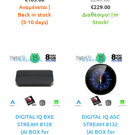
τρέχουσα
was:
Η
price
Αναμένεται |
€
229.00
τιμή
€199.00.
τρέχουσ
was:
Back in stock
Διαθέσιμο! | In
είναι:
τιμή
€249.00.
(5-10 days)
Stock!
€165.00.
είναι:
€229.00.
11% Έκπτωση
7% Έκπτωση
DIGITAL IQ BXE
DIGITAL IQ ASC
STREAM 8128
STREAM 8132
(AI BOX for
(AI BOX for