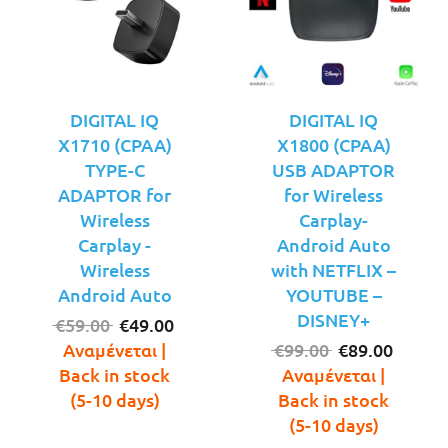
DIGITAL IQ
DIGITAL IQ
X1710 (CPAA)
X1800 (CPAA)
TYPE-C
USB ADAPTOR
ADAPTOR for
for Wireless
Wireless
Carplay-
Carplay -
Android Auto
Wireless
with NETFLIX –
Android Auto
YOUTUBE –
DISNEY+
Original
Η
€
59.00
€
49.00
price
τρέχουσα
Original
Η
Αναμένεται |
€
99.00
€
89.00
was:
τιμή
price
τρέχο
Back in stock
Αναμένεται |
€59.00.
είναι:
was:
τιμή
(5-10 days)
Back in stock
€49.00.
€99.00.
είναι:
(5-10 days)