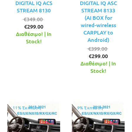
DIGITAL IQ ACS
DIGITAL IQ ASC
STREAM 8130
STREAM 8133
(AI BOX for
Original
€
349.00
wired-wireless
Η
price
€
299.00
CARPLAY to
τρέχουσα
was:
Διαθέσιμο! | In
Android)
τιμή
€349.00.
Stock!
είναι:
Original
€
399.00
€299.00.
Η
price
€
299.00
τρέχουσ
was:
Διαθέσιμο! | In
τιμή
€399.00.
Stock!
είναι:
€299.00.
11% Έκπτωση
9% Έκπτωση