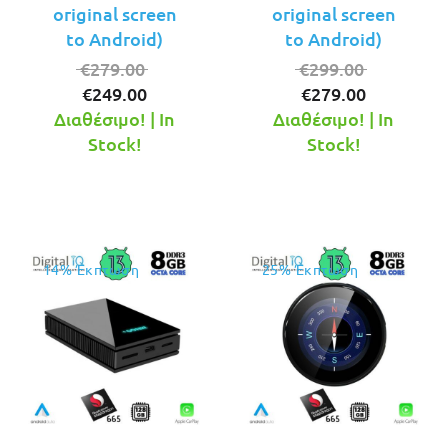
original screen
original screen
to Android)
to Android)
Original
Original
€
279.00
€
299.00
Η
price
Η
price
€
249.00
€
279.00
τρέχουσα
was:
τρέχουσ
was:
Διαθέσιμο! | In
Διαθέσιμο! | In
τιμή
€279.00.
τιμή
€299.00.
Stock!
Stock!
είναι:
είναι:
€249.00.
€279.00.
14% Έκπτωση
25% Έκπτωση