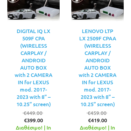
DIGITAL IQ LX
LENOVO LTP
509F CPA
LX 2509F CPAA
(WIRELESS
(WIRELESS
CARPLAY /
CARPLAY /
ANDROID
ANDROID
AUTO BOX
AUTO BOX
with 2 CAMERA
with 2 CAMERA
IN for LEXUS
IN for LEXUS
mod. 2017-
mod. 2017-
2023 with 8” –
2023 with 8” –
10.25” screen)
10.25” screen)
Original
Original
€
449.00
€
459.00
Η
price
Η
price
€
399.00
€
419.00
τρέχουσα
was:
τρέχουσ
was:
Διαθέσιμο! | In
Διαθέσιμο! | In