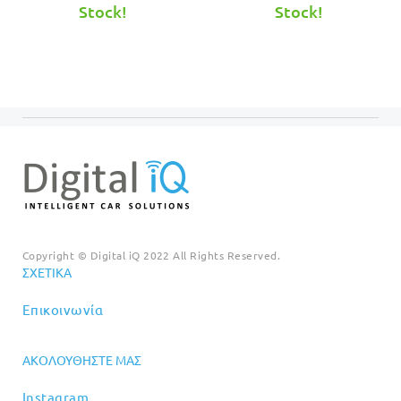
τιμή
€449.00.
τιμή
€459.00.
Stock!
Stock!
είναι:
είναι:
€399.00.
€419.00.
Copyright © Digital iQ 2022 All Rights Reserved.
ΣΧΕΤΙΚΆ
Επικοινωνία
ΑΚΟΛΟΥΘΉΣΤΕ ΜΑΣ
Instagram