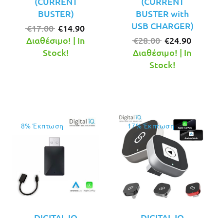
(CURRENT
(CURRENT
BUSTER)
BUSTER with
USB CHARGER)
Original
Η
€
17.00
€
14.90
price
τρέχουσα
Original
Η
Διαθέσιμο! | In
€
28.00
€
24.90
was:
τιμή
price
τρέχο
Stock!
Διαθέσιμο! | In
€17.00.
είναι:
was:
τιμή
Stock!
€14.90.
€28.00.
είναι:
€24.90
8% Έκπτωση
17% Έκπτωση
DIGITAL IQ
DIGITAL IQ