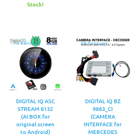
τιμή
€249.00.
είναι:
Stock!
είναι:
€249.00.
€229.00.
7% Έκπτωση
3% Έκπτωση
DIGITAL IQ ASC
DIGITAL IQ BZ
STREAM 8132
9863_CI
(AI BOX for
(CAMERA
original screen
INTERFACE for
to Android)
MERCEDES