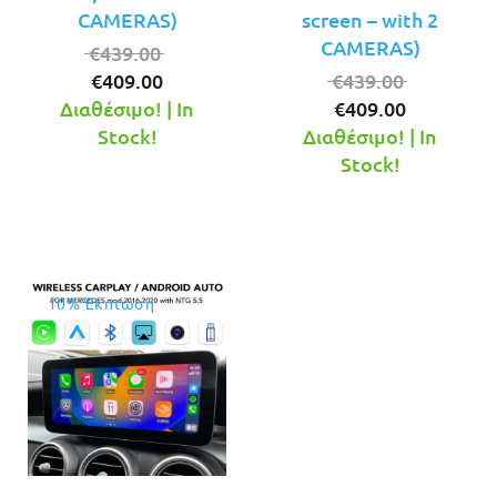
CAMERAS)
screen – with 2
CAMERAS)
Original
€
439.00
Η
price
Original
€
409.00
€
439.00
τρέχουσα
was:
Η
price
Διαθέσιμο! | In
€
409.00
τιμή
€439.00.
τρέχουσ
was:
Stock!
Διαθέσιμο! | In
είναι:
τιμή
€439.00.
Stock!
€409.00.
είναι:
€409.00.
10% Έκπτωση