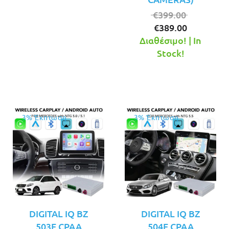
είναι:
€299.00.
Original
€
399.00
Η
price
€
389.00
τρέχουσ
was:
Διαθέσιμο! | In
τιμή
€399.00.
Stock!
είναι:
€389.00.
3% Έκπτωση
3% Έκπτωση
DIGITAL IQ BZ
DIGITAL IQ BZ
503F CPAA
504F CPAA