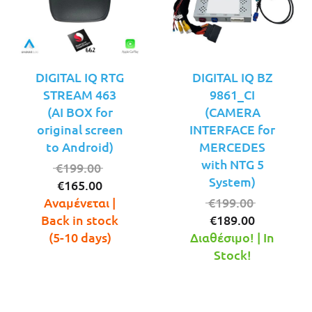
DIGITAL IQ RTG
DIGITAL IQ BZ
STREAM 463
9861_CI
(AI BOX for
(CAMERA
original screen
INTERFACE for
to Android)
MERCEDES
with NTG 5
Original
€
199.00
System)
Η
price
€
165.00
τρέχουσα
was:
Original
Αναμένεται |
€
199.00
τιμή
€199.00.
Η
price
Back in stock
€
189.00
είναι:
τρέχουσ
was:
(5-10 days)
Διαθέσιμο! | In
€165.00.
τιμή
€199.00.
Stock!
είναι:
€189.00.