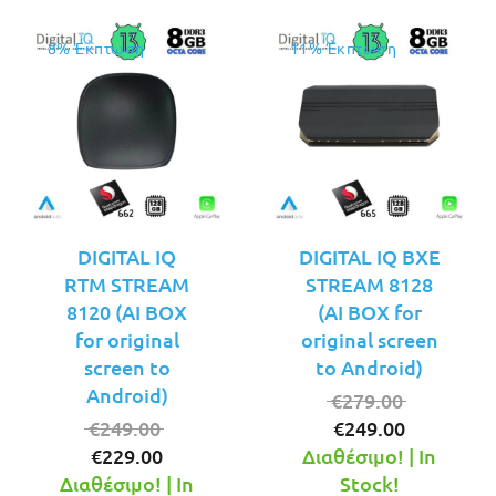
8% Έκπτωση
11% Έκπτωση
DIGITAL IQ
DIGITAL IQ BXE
RTM STREAM
STREAM 8128
8120 (AI BOX
(AI BOX for
for original
original screen
screen to
to Android)
Android)
Original
€
279.00
Original
Η
price
€
249.00
€
249.00
Η
price
τρέχουσ
was:
€
229.00
Διαθέσιμο! | In
τρέχουσα
was:
τιμή
€279.00.
Διαθέσιμο! | In
Stock!