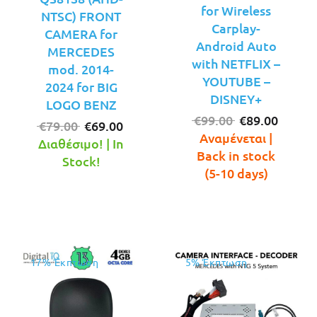
for Wireless
NTSC) FRONT
Carplay-
CAMERA for
Android Auto
MERCEDES
with NETFLIX –
mod. 2014-
YOUTUBE –
2024 for BIG
DISNEY+
LOGO BENZ
Original
Η
€
99.00
€
89.00
Original
Η
€
79.00
€
69.00
price
τρέχο
Αναμένεται |
price
τρέχουσα
Διαθέσιμο! | In
was:
τιμή
Back in stock
was:
τιμή
Stock!
€99.00.
είναι:
(5-10 days)
€79.00.
είναι:
€89.00
€69.00.
17% Έκπτωση
5% Έκπτωση