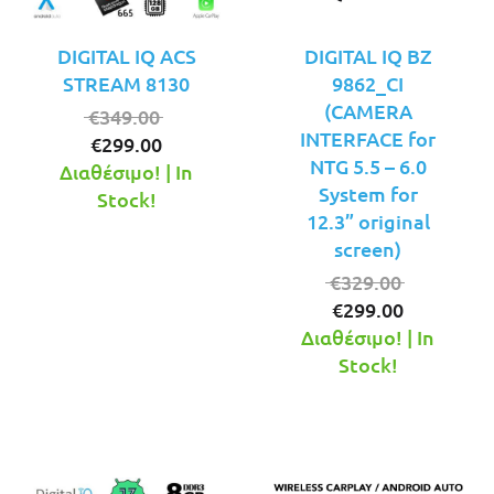
DIGITAL IQ ACS
DIGITAL IQ BZ
STREAM 8130
9862_CI
(CAMERA
Original
€
349.00
INTERFACE for
Η
price
€
299.00
NTG 5.5 – 6.0
τρέχουσα
was:
Διαθέσιμο! | In
System for
τιμή
€349.00.
Stock!
12.3” original
είναι:
screen)
€299.00.
Original
€
329.00
Η
price
€
299.00
τρέχουσ
was:
Διαθέσιμο! | In
τιμή
€329.00.
Stock!
είναι:
€299.00.