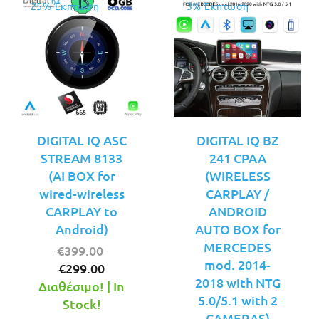
25% Έκπτωση
3% Έκπτωση
DIGITAL IQ ASC
DIGITAL IQ BZ
STREAM 8133
241 CPAA
(AI BOX for
(WIRELESS
wired-wireless
CARPLAY /
CARPLAY to
ANDROID
Android)
AUTO BOX for
MERCEDES
Original
€
399.00
mod. 2014-
Η
price
€
299.00
2018 with NTG
τρέχουσα
was:
Διαθέσιμο! | In
5.0/5.1 with 2
τιμή
€399.00.
Stock!
CAMERAS)