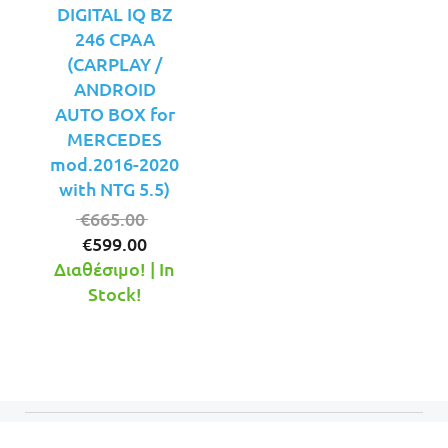
DIGITAL IQ BZ
246 CPAA
(CARPLAY /
ANDROID
AUTO BOX for
MERCEDES
mod.2016-2020
with NTG 5.5)
Original
€
665.00
Η
price
€
599.00
τρέχουσα
was:
Διαθέσιμο! | In
τιμή
€665.00.
Stock!
είναι:
€599.00.