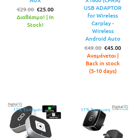
USB ADAPTOR
Original
Η
€
29.00
€
25.00
for Wireless
price
τρέχουσα
Διαθέσιμο! | In
Carplay -
was:
τιμή
Stock!
Wireless
€29.00.
είναι:
Android Auto
€25.00.
Original
Η
€
49.00
€
45.00
price
τρέχο
Αναμένεται |
was:
τιμή
Back in stock
€49.00.
είναι:
(5-10 days)
€45.00
17% Έκπτωση
17% Έκπτωση