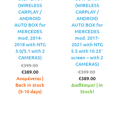
(WIRELESS
(WIRELESS
CARPLAY /
CARPLAY /
ANDROID
ANDROID
AUTO BOX for
AUTO BOX for
MERCEDES
MERCEDES
mod. 2014-
mod. 2017-
2018 with NTG
2021 with NTG
5.0/5.1 with 2
5.5 with 10.25″
CAMERAS)
screen – with 2
CAMERAS)
Original
€
399.00
Η
price
Original
€
389.00
€
399.00
τρέχουσα
was:
Η
price
Αναμένεται |
€
389.00
τιμή
€399.00.
τρέχουσ
was:
Back in stock
Διαθέσιμο! | In
είναι:
τιμή
€399.00.
(5-10 days)
Stock!
€389.00.
είναι:
€389.00.