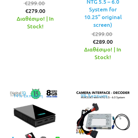
NTG 5.5 – 6.0
Original
€
299.00
System for
Η
price
€
279.00
10.25” original
τρέχουσα
was:
Διαθέσιμο! | In
screen)
τιμή
€299.00.
Stock!
είναι:
Original
€
299.00
€279.00.
Η
price
€
289.00
τρέχουσ
was:
Διαθέσιμο! | In
τιμή
€299.00.
Stock!
είναι:
€289.00.
14% Έκπτωση
9% Έκπτωση