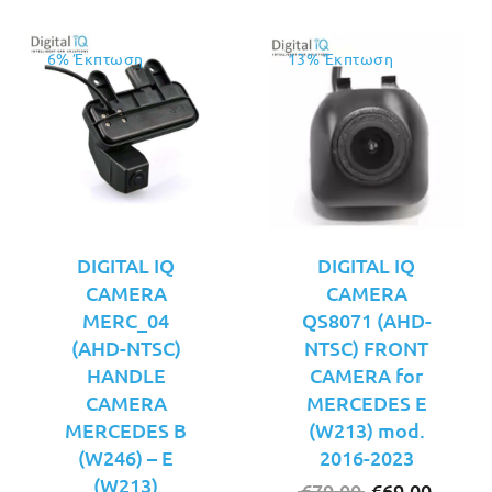
6% Έκπτωση
13% Έκπτωση
DIGITAL IQ
DIGITAL IQ
CAMERA
CAMERA
MERC_04
QS8071 (AHD-
(AHD-NTSC)
NTSC) FRONT
HANDLE
CAMERA for
CAMERA
MERCEDES E
MERCEDES B
(W213) mod.
(W246) – E
2016-2023
(W213)
Original
Η
€
79.00
€
69.00