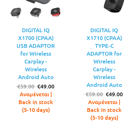
DIGITAL IQ
DIGITAL IQ
X1700 (CPAA)
X1710 (CPAA)
USB ADAPTOR
TYPE-C
for Wireless
ADAPTOR for
Carplay -
Wireless
Wireless
Carplay -
Android Auto
Wireless
Android Auto
Original
Η
€
59.00
€
49.00
price
τρέχουσα
Original
Η
Αναμένεται |
€
59.00
€
49.00
was:
τιμή
price
τρέχο
Back in stock
Αναμένεται |
€59.00.
είναι:
was:
τιμή
(5-10 days)
Back in stock
€49.00.
€59.00.
είναι:
(5-10 days)
€49.00