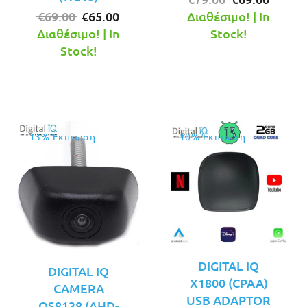
Original
Η
price
τρέχο
€
69.00
€
65.00
Διαθέσιμο! | In
price
τρέχουσα
was:
τιμή
Διαθέσιμο! | In
Stock!
was:
τιμή
€79.00.
είναι:
Stock!
€69.00.
είναι:
€69.00
€65.00.
13% Έκπτωση
10% Έκπτωση
DIGITAL IQ
DIGITAL IQ
X1800 (CPAA)
CAMERA
USB ADAPTOR
QS8138 (AHD-