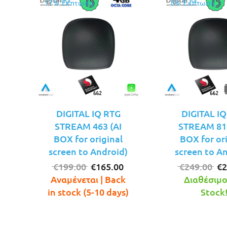
17% Έκπτωση
8% Έκπτωση
DIGITAL IQ RTG
DIGITAL I
STREAM 463 (AI
STREAM 812
BOX for original
BOX for or
screen to Android)
screen to A
Original
Η
Or
€
199.00
€
165.00
€
249.00
€
2
price
τρέχουσα
pr
Αναμένεται | Back
Διαθέσιμο!
was:
τιμή
wa
in stock (5-10 days)
Stock
€199.00.
είναι:
€2
€165.00.