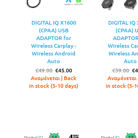
DIGITAL IQ X1600
DIGITAL IQ
(CPAA) USB
(CPAA) 
ADAPTOR for
ADAPTOR
Wireless Carplay -
Wireless Car
Wireless Android
Wireless A
Auto
Auto
Original
Η
Or
€
49.00
€
45.00
€
59.00
€
4
price
τρέχουσα
pr
Αναμένεται | Back
Αναμένεται 
was:
τιμή
wa
in stock (5-10 days)
in stock (5-1
€49.00.
είναι:
€5
€45.00.