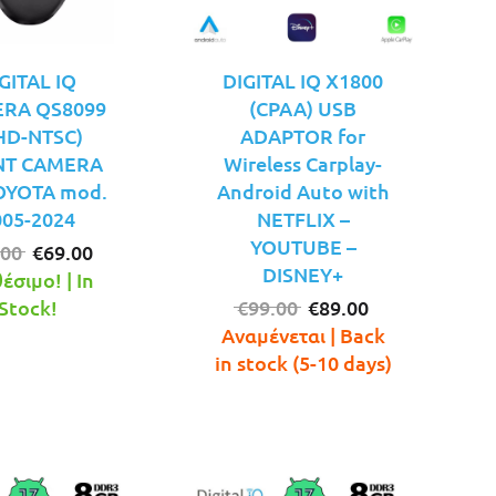
GITAL IQ
DIGITAL IQ X1800
RA QS8099
(CPAA) USB
HD-NTSC)
ADAPTOR for
NT CAMERA
Wireless Carplay-
TOYOTA mod.
Android Auto with
005-2024
NETFLIX –
YOUTUBE –
Original
Η
.00
€
69.00
DISNEY+
price
τρέχουσα
έσιμο! | In
was:
τιμή
Original
Η
Stock!
€
99.00
€
89.00
€79.00.
είναι:
price
τρέχουσα
Αναμένεται | Back
€69.00.
was:
τιμή
in stock (5-10 days)
€99.00.
είναι:
€89.00.