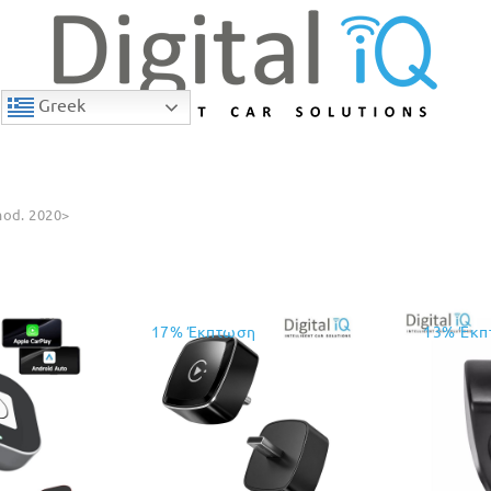
Greek
od. 2020>
17% Έκπτωση
13% Έκπ