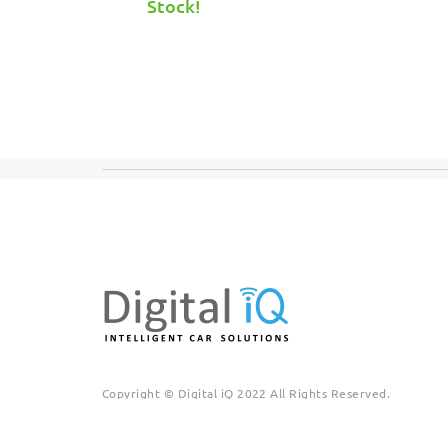
was:
τιμή
Stock!
€399.00.
είναι:
€299.00.
Copyright © Digital iQ 2022 All Rights Reserved.
! Τα λογότυπα και τα εμπορικά σήματα των αυτοκινητοβι