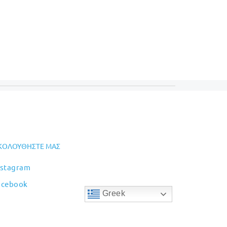
ΚΟΛΟΥΘΉΣΤΕ ΜΑΣ
nstagram
acebook
Greek
ων αντίστοιχων κατασκευαστών !