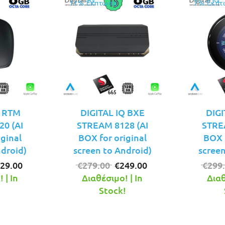
11% Έκπτωση
7% Έκπτ
Q RTM
DIGITAL IQ BXE
DIGI
0 (AI
STREAM 8128 (AI
STRE
iginal
BOX for original
BOX f
ndroid)
screen to Android)
screen
iginal
Η
Original
Η
29.00
€
279.00
€
249.00
€
299
ice
τρέχουσα
price
τρέχουσα
 | In
Διαθέσιμο! | In
Διαθ
s:
τιμή
was:
τιμή
!
Stock!
49.00.
είναι:
€279.00.
είναι:
€229.00.
€249.00.