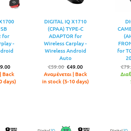
 X1700
DIGITAL IQ X1710
DI
USB
(CPAA) TYPE-C
CAME
 for
ADAPTOR for
(A
play -
Wireless Carplay -
FRO
ndroid
Wireless Android
for 
Auto
2
iginal
Η
Original
Η
9.00
€
59.00
€
49.00
€
79
ice
τρέχουσα
price
τρέχουσα
| Back
Αναμένεται | Back
Διαθ
s:
τιμή
was:
τιμή
0 days)
in stock (5-10 days)
9.00.
είναι:
€59.00.
είναι:
€49.00.
€49.00.