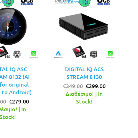
ωση
14% Έκπτωση
TAL IQ ASC
DIGITAL IQ ACS
AM 8132 (AI
STREAM 8130
or original
Original
Η
€
349.00
€
299.00
 to Android)
price
τρέχουσα
Διαθέσιμο! | In
Original
Η
was:
τιμή
.00
€
279.00
Stock!
price
τρέχουσα
€349.00.
είναι:
έσιμο! | In
was:
τιμή
€299.00.
Stock!
€299.00.
είναι:
€279.00.