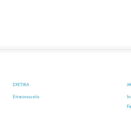
ΣΧΕΤΙΚΆ
Α
Επικοινωνία
I
F
ομηχανιών που εμφανίζονται στην ιστοσελίδα μας, αποτελούν ιδιοκτησία τ