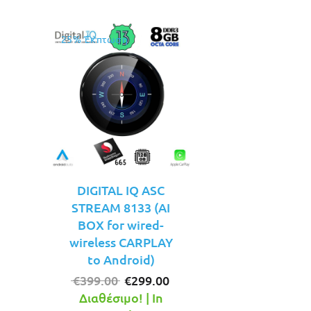
25% Έκπτωση
DIGITAL IQ ASC
STREAM 8133 (AI
BOX for wired-
wireless CARPLAY
to Android)
Original
Η
€
399.00
€
299.00
price
τρέχουσα
Διαθέσιμο! | In