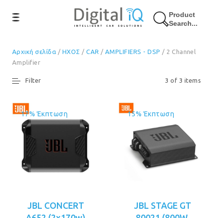
Product
Search...
Αρχική σελίδα
/
ΗΧΟΣ
/
CAR
/
AMPLIFIERS - DSP
/ 2 Channel
Amplifier
Filter
3 of 3 items
17% Έκπτωση
15% Έκπτωση
JBL CONCERT
JBL STAGE GT
A652 (2x170w)
80021 (800W,