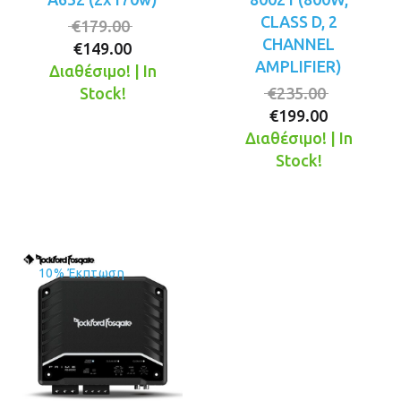
CLASS D, 2
Original
€
179.00
CHANNEL
Η
price
€
149.00
AMPLIFIER)
τρέχουσα
was:
Διαθέσιμο! | In
τιμή
€179.00.
Original
Stock!
€
235.00
είναι:
Η
price
€
199.00
€149.00.
τρέχουσ
was:
Διαθέσιμο! | In
τιμή
€235.00.
Stock!
είναι:
€199.00.
10% Έκπτωση