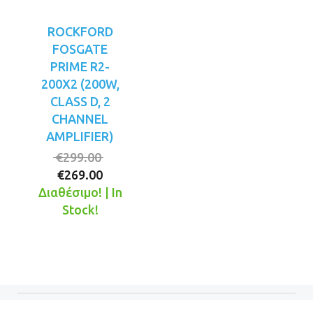
ROCKFORD
FOSGATE
PRIME R2-
200X2 (200W,
CLASS D, 2
CHANNEL
AMPLIFIER)
Original
€
299.00
Η
price
€
269.00
τρέχουσα
was:
Διαθέσιμο! | In
τιμή
€299.00.
Stock!
είναι:
€269.00.