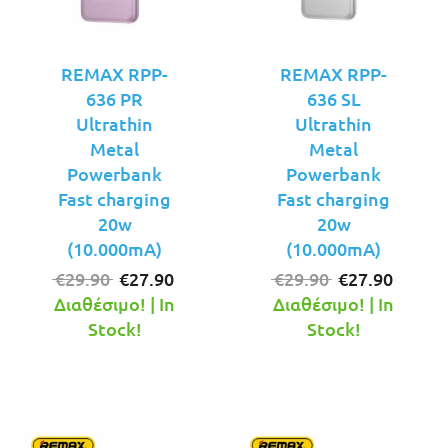
REMAX RPP-
REMAX RPP-
636 PR
636 SL
Ultrathin
Ultrathin
Metal
Metal
Powerbank
Powerbank
Fast charging
Fast charging
20w
20w
(10.000mA)
(10.000mA)
Original
Η
Original
Η
€
29.90
€
27.90
€
29.90
€
27.90
price
τρέχουσα
price
τρέχο
Διαθέσιμο! | In
Διαθέσιμο! | In
was:
τιμή
was:
τιμή
Stock!
Stock!
€29.90.
είναι:
€29.90.
είναι:
€27.90.
€27.90