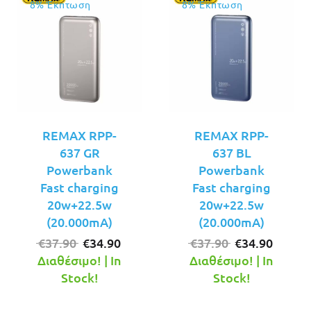
8% Έκπτωση
8% Έκπτωση
REMAX RPP-
REMAX RPP-
637 GR
637 BL
Powerbank
Powerbank
Fast charging
Fast charging
20w+22.5w
20w+22.5w
(20.000mA)
(20.000mA)
Original
Η
Original
Η
€
37.90
€
34.90
€
37.90
€
34.90
price
τρέχουσα
price
τρέχο
Διαθέσιμο! | In
Διαθέσιμο! | In
was:
τιμή
was:
τιμή
Stock!
Stock!
€37.90.
είναι:
€37.90.
είναι: