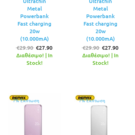
Ultrathin
Ultrathin
Metal
Metal
Powerbank
Powerbank
Fast charging
Fast charging
20w
20w
(10.000mA)
(10.000mA)
Original
Η
Original
Η
€
29.90
€
27.90
€
29.90
€
27.90
price
τρέχουσα
price
τρέχο
Διαθέσιμο! | In
Διαθέσιμο! | In
was:
τιμή
was:
τιμή
Stock!
Stock!
€29.90.
είναι:
€29.90.
είναι:
€27.90.
€27.90
7% Έκπτωση
7% Έκπτωση