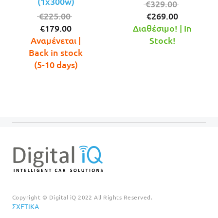
(1x300w)
Original
€
329.00
Original
Η
price
€
225.00
€
269.00
Η
price
τρέχουσ
was:
€
179.00
Διαθέσιμο! | In
τρέχουσα
was:
τιμή
€329.00.
Αναμένεται |
Stock!
τιμή
€225.00.
είναι:
Back in stock
είναι:
€269.00.
(5-10 days)
€179.00.
Copyright © Digital iQ 2022 All Rights Reserved.
ΣΧΕΤΙΚΆ