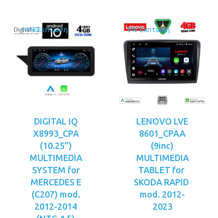
14% Έκπτωση
9% Έκπτωση
DIGITAL IQ
LENOVO LVE
X8993_CPA
8601_CPAA
(10.25”)
(9inc)
MULTIMEDIA
MULTIMEDIA
SYSTEM for
TABLET for
MERCEDES E
SKODA RAPID
(C207) mod.
mod. 2012-
2012-2014
2023