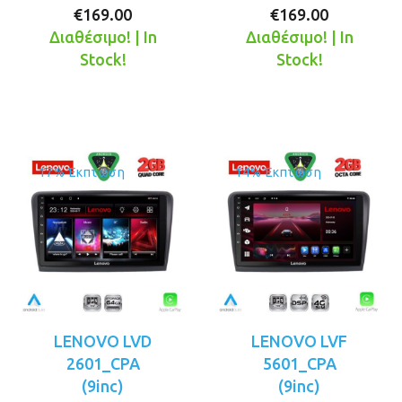
Η
price
Η
price
€
169.00
€
169.00
τρέχουσα
was:
τρέχουσ
was:
Διαθέσιμο! | In
Διαθέσιμο! | In
τιμή
€199.00.
τιμή
€199.00.
Stock!
Stock!
είναι:
είναι:
€169.00.
€169.00.
17% Έκπτωση
14% Έκπτωση
LENOVO LVD
LENOVO LVF
2601_CPA
5601_CPA
(9inc)
(9inc)