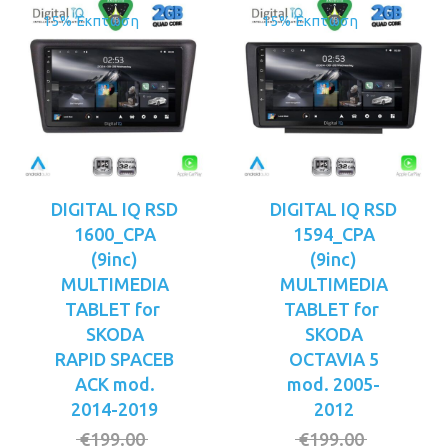
15% Έκπτωση
15% Έκπτωση
DIGITAL IQ RSD
DIGITAL IQ RSD
1600_CPA
1594_CPA
(9inc)
(9inc)
MULTIMEDIA
MULTIMEDIA
TABLET for
TABLET for
SKODA
SKODA
RAPID SPACEB
OCTAVIA 5
ACK mod.
mod. 2005-
2014-2019
2012
Original
Original
€
199.00
€
199.00