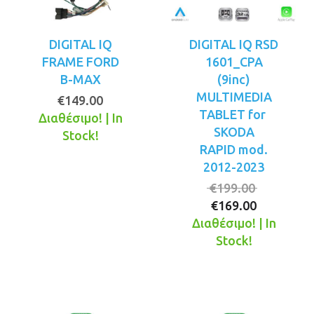
DIGITAL IQ
DIGITAL IQ RSD
FRAME FORD
1601_CPA
B-MAX
(9inc)
MULTIMEDIA
€
149.00
TABLET for
Διαθέσιμο! | In
SKODA
Stock!
RAPID mod.
2012-2023
Original
€
199.00
Η
price
€
169.00
τρέχουσ
was:
Διαθέσιμο! | In
τιμή
€199.00.
Stock!
είναι:
€169.00.