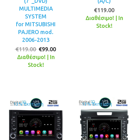
(7”_DVD)
(A/C)
MULTIMEDIA
€
119.00
SYSTEM
Διαθέσιμο! | In
for MITSUBISHI
Stock!
PAJERO mod.
2006-2013
Original
Η
€
119.00
€
99.00
price
τρέχουσα
Διαθέσιμο! | In
was:
τιμή
Stock!
€119.00.
είναι:
€99.00.
13% Έκπτωση
13% Έκπτωση