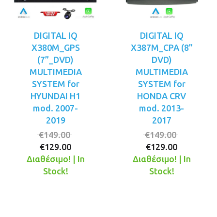
DIGITAL IQ
DIGITAL IQ
X380M_GPS
X387M_CPA (8”
(7”_DVD)
DVD)
MULTIMEDIA
MULTIMEDIA
SYSTEM for
SYSTEM for
HYUNDAI H1
HONDA CRV
mod. 2007-
mod. 2013-
2019
2017
Original
Original
€
149.00
€
149.00
Η
price
Η
price
€
129.00
€
129.00
τρέχουσα
was:
τρέχουσ
was:
Διαθέσιμο! | In
Διαθέσιμο! | In
τιμή
€149.00.
τιμή
€149.00.
Stock!
Stock!
είναι:
είναι:
€129.00.
€129.00.