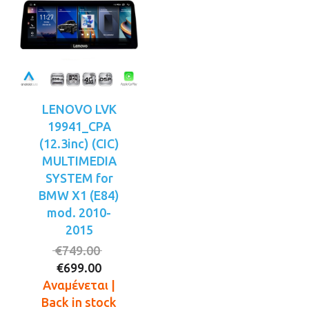
LENOVO LVK
19941_CPA
(12.3inc) (CIC)
MULTIMEDIA
SYSTEM for
BMW X1 (E84)
mod. 2010-
2015
Original
€
749.00
Η
price
€
699.00
τρέχουσα
was:
Αναμένεται |
τιμή
€749.00.
Back in stock