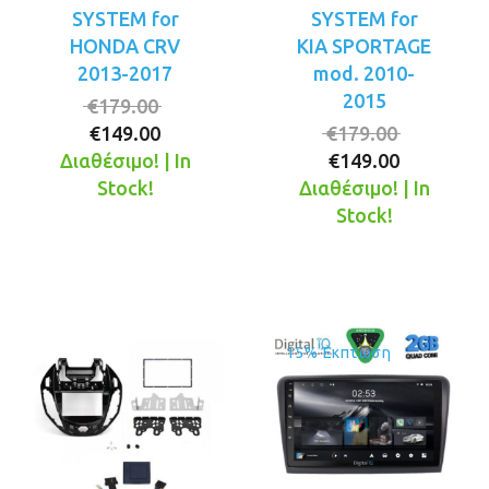
SYSTEM for
SYSTEM for
HONDA CRV
KIA SPORTAGE
2013-2017
mod. 2010-
2015
Original
€
179.00
Η
price
Original
€
149.00
€
179.00
τρέχουσα
was:
Η
price
Διαθέσιμο! | In
€
149.00
τιμή
€179.00.
τρέχουσ
was:
Stock!
Διαθέσιμο! | In
είναι:
τιμή
€179.00.
Stock!
€149.00.
είναι:
€149.00.
15% Έκπτωση