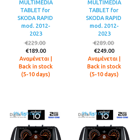
MULTIMEDIA
MULTIMEDIA
TABLET for
TABLET for
SKODA RAPID
SKODA RAPID
mod. 2012-
mod. 2012-
2023
2023
Original
Original
€
229.00
€
289.00
Η
price
Η
price
€
189.00
€
249.00
τρέχουσα
was:
τρέχουσ
was:
Αναμένεται |
Αναμένεται |
τιμή
€229.00.
τιμή
€289.00.
Back in stock
Back in stock
είναι:
είναι:
(5-10 days)
(5-10 days)
€189.00.
€249.00.
9% Έκπτωση
9% Έκπτωση