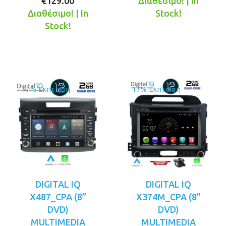
Η
price
τρέχουσ
was:
€
129.00
Διαθέσιμο! | In
τρέχουσα
was:
τιμή
€149.00.
Διαθέσιμο! | In
Stock!
τιμή
€149.00.
είναι:
Stock!
είναι:
€129.00.
€129.00.
17% Έκπτωση
17% Έκπτωση
DIGITAL IQ
DIGITAL IQ
X487_CPA (8”
X374M_CPA (8”
DVD)
DVD)
MULTIMEDIA
MULTIMEDIA