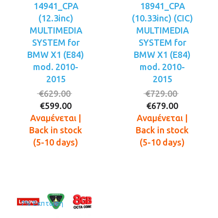
14941_CPA
18941_CPA
(12.3inc)
(10.33inc) (CIC)
MULTIMEDIA
MULTIMEDIA
SYSTEM for
SYSTEM for
BMW X1 (E84)
BMW X1 (E84)
mod. 2010-
mod. 2010-
2015
2015
Original
Original
€
629.00
€
729.00
Η
price
Η
price
€
599.00
€
679.00
τρέχουσα
was:
τρέχουσ
was:
Αναμένεται |
Αναμένεται |
τιμή
€629.00.
τιμή
€729.00.
Back in stock
Back in stock
είναι:
είναι:
(5-10 days)
(5-10 days)
€599.00.
€679.00.
7% Έκπτωση