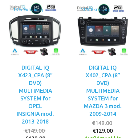
13% Έκπτωση
13% Έκπτωση
DIGITAL IQ
DIGITAL IQ
X423_CPA (8”
X402_CPA (8”
DVD)
DVD)
MULTIMEDIA
MULTIMEDIA
SYSTEM for
SYSTEM for
OPEL
MAZDA 3 mod.
INSIGNIA mod.
2009-2014
2013-2018
Original
€
149.00
Original
Η
price
€
149.00
€
129.00