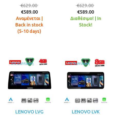
Original
Original
€
629.00
€
629.00
Η
price
Η
price
€
589.00
€
589.00
τρέχουσα
was:
τρέχουσ
was:
Αναμένεται |
Διαθέσιμο! | In
τιμή
€629.00.
τιμή
€629.00.
Back in stock
Stock!
είναι:
είναι:
(5-10 days)
€589.00.
€589.00.
5% Έκπτωση
7% Έκπτωση
LENOVO LVG
LENOVO LVK