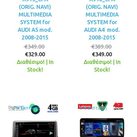
(ORIG. NAVI)
(ORIG. NAVI)
MULTIMEDIA
MULTIMEDIA
SYSTEM for
SYSTEM for
AUDI A5 mod.
AUDI A4 mod.
2008-2015
2008-2015
Original
Original
€
349.00
€
389.00
Η
price
Η
price
€
329.00
€
349.00
τρέχουσα
was:
τρέχουσ
was:
Διαθέσιμο! | In
Διαθέσιμο! | In
τιμή
€349.00.
τιμή
€389.00.
Stock!
Stock!
είναι:
είναι:
€329.00.
€349.00.
7% Έκπτωση
3% Έκπτωση