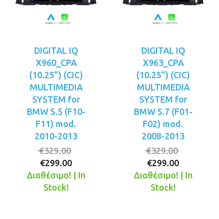
DIGITAL IQ
DIGITAL IQ
X960_CPA
X963_CPA
(10.25”) (CIC)
(10.25”) (CIC)
MULTIMEDIA
MULTIMEDIA
SYSTEM for
SYSTEM for
BMW S.5 (F10-
BMW S.7 (F01-
F11) mod.
F02) mod.
2010-2013
2008-2013
Original
Original
€
329.00
€
329.00
Η
price
Η
price
€
299.00
€
299.00
τρέχουσα
was:
τρέχουσ
was:
Διαθέσιμο! | In
Διαθέσιμο! | In
τιμή
€329.00.
τιμή
€329.00.
Stock!
Stock!
είναι:
είναι:
€299.00.
€299.00.