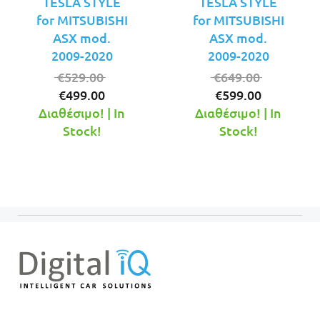
TESLA STYLE
TESLA STYLE
for MITSUBISHI
for MITSUBISHI
ASX mod.
ASX mod.
2009-2020
2009-2020
Original
Original
€
529.00
€
649.00
Η
price
Η
price
€
499.00
€
599.00
τρέχουσα
was:
τρέχουσ
was:
Διαθέσιμο! | In
Διαθέσιμο! | In
τιμή
€529.00.
τιμή
€649.00.
Stock!
Stock!
είναι:
είναι:
€499.00.
€599.00.