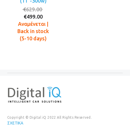
(11”-300w)
Original
€
629.00
Η
price
€
499.00
τρέχουσα
was:
Αναμένεται |
τιμή
€629.00.
Back in stock
είναι:
(5-10 days)
€499.00.
Copyright © Digital iQ 2022 All Rights Reserved.
ΣΧΕΤΙΚΆ