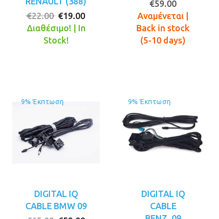
RENAULT (388)
€
59.00
Original
Η
€
22.00
€
19.00
Αναμένεται |
price
τρέχουσα
Διαθέσιμο! | In
Back in stock
was:
τιμή
Stock!
(5-10 days)
€22.00.
είναι:
€19.00.
9% Έκπτωση
9% Έκπτωση
DIGITAL IQ
DIGITAL IQ
CABLE BMW 09
CABLE
BENZ_09