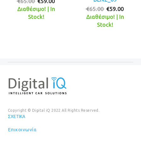
Original
Η
€
65.00
€
59.00
price
τρέχουσα
Original
Η
Διαθέσιμο! | In
€
65.00
€
59.00
was:
τιμή
price
τρέχο
Stock!
Διαθέσιμο! | In
€65.00.
είναι:
was:
τιμή
Stock!
€59.00.
€65.00.
είναι:
€59.00
Copyright © Digital iQ 2022 All Rights Reserved.
ΣΧΕΤΙΚΆ
Επικοινωνία