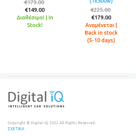
(1x300w)
Original
€
179.00
Η
price
Original
€
149.00
€
225.00
τρέχουσα
was:
Η
price
Διαθέσιμο! | In
€
179.00
τιμή
€179.00.
τρέχουσ
was:
Stock!
Αναμένεται |
είναι:
τιμή
€225.00.
Back in stock
€149.00.
είναι:
(5-10 days)
€179.00.
Copyright © Digital iQ 2022 All Rights Reserved.
ΣΧΕΤΙΚΆ