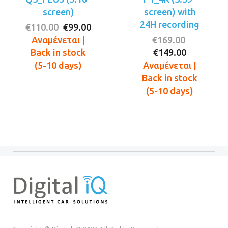
screen)
screen) with
24H recording
Original
Η
€
110.00
€
99.00
price
τρέχουσα
Original
Αναμένεται |
€
169.00
was:
τιμή
Η
price
Back in stock
€
149.00
€110.00.
είναι:
τρέχουσ
was:
(5-10 days)
Αναμένεται |
€99.00.
τιμή
€169.00.
Back in stock
είναι:
(5-10 days)
€149.00.