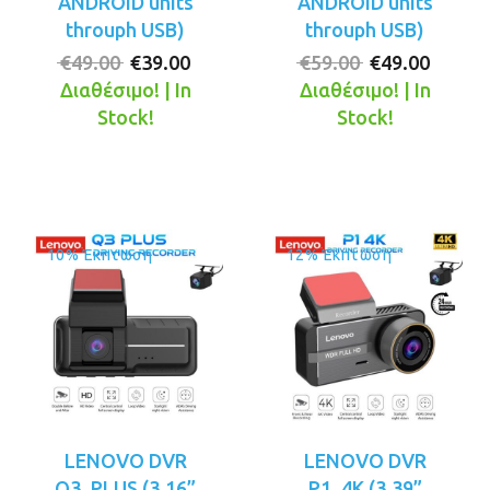
ANDROID units
ANDROID units
throuph USB)
throuph USB)
Original
Η
Original
Η
€
49.00
€
39.00
€
59.00
€
49.00
price
τρέχουσα
price
τρέχο
Διαθέσιμο! | In
Διαθέσιμο! | In
was:
τιμή
was:
τιμή
Stock!
Stock!
€49.00.
είναι:
€59.00.
είναι:
€39.00.
€49.00
10% Έκπτωση
12% Έκπτωση
LENOVO DVR
LENOVO DVR
Q3_PLUS (3.16”
P1_4K (3.39”