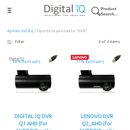
Product
Search...
Αρχική σελίδα
/ Προϊόντα με ετικέτα “DVR”
Filter
4 of 4 items
20% Έκπτωση
17% Έκπτωση
DIGITAL IQ DVR
LENOVO DVR
Q1 AHD (for
Q2_AHD (for