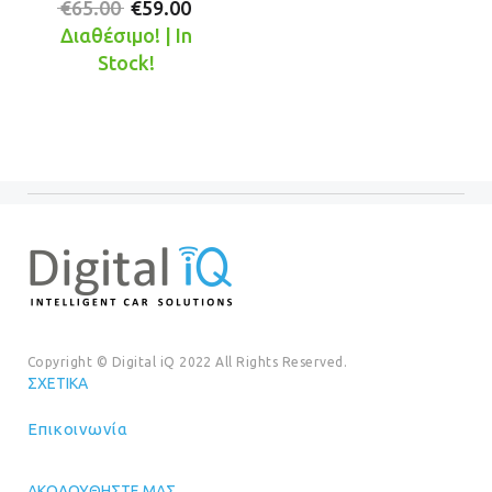
Original
Η
€
65.00
€
59.00
price
τρέχουσα
Διαθέσιμο! | In
was:
τιμή
Stock!
€65.00.
είναι:
€59.00.
Copyright © Digital iQ 2022 All Rights Reserved.
ΣΧΕΤΙΚΆ
Επικοινωνία
ΑΚΟΛΟΥΘΉΣΤΕ ΜΑΣ