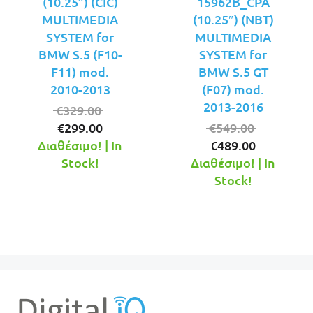
(10.25”) (CIC)
15962B_CPA
MULTIMEDIA
(10.25″) (NBT)
SYSTEM for
MULTIMEDIA
BMW S.5 (F10-
SYSTEM for
F11) mod.
BMW S.5 GT
2010-2013
(F07) mod.
2013-2016
Original
€
329.00
Η
price
Original
€
299.00
€
549.00
τρέχουσα
was:
Η
price
Διαθέσιμο! | In
€
489.00
τιμή
€329.00.
τρέχουσ
was:
Stock!
Διαθέσιμο! | In
είναι:
τιμή
€549.00.
Stock!
€299.00.
είναι:
€489.00.