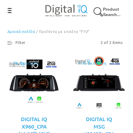
Product
Search...
Αρχική σελίδα
/ Προϊόντα με ετικέτα “F10”
Filter
2 of 2 items
9% Έκπτωση
11% Έκπτωση
DIGITAL IQ
DIGITAL IQ
X960_CPA
MSG