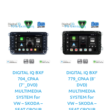
είναι:
είναι:
€399.00.
€399.00.
10% Έκπτωση
9% Έκπτωση
DIGITAL IQ BXF
DIGITAL IQ BXF
704_CPAA
779_CPAA (8″
(7″_DVD)
DVD)
MULTIMEDIA
MULTIMEDIA
SYSTEM for
SYSTEM for
VW – SKODA –
VW – SKODA –
SEAT GROUP
SEAT GROUP