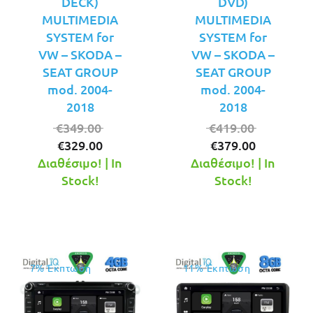
DECK)
DVD)
MULTIMEDIA
MULTIMEDIA
SYSTEM for
SYSTEM for
VW – SKODA –
VW – SKODA –
SEAT GROUP
SEAT GROUP
mod. 2004-
mod. 2004-
2018
2018
Original
Original
€
349.00
€
419.00
Η
price
Η
price
€
329.00
€
379.00
τρέχουσα
was:
τρέχουσ
was:
Διαθέσιμο! | In
Διαθέσιμο! | In
τιμή
€349.00.
τιμή
€419.00.
Stock!
Stock!
είναι:
είναι:
€329.00.
€379.00.
7% Έκπτωση
11% Έκπτωση