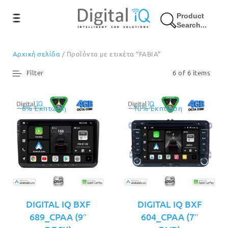
Product
Search...
Αρχική σελίδα
/ Προϊόντα με ετικέτα “FABIA”
Filter
6 of 6 items
6% Έκπτωση
10% Έκπτωση
DIGITAL IQ BXF
DIGITAL IQ BXF
689_CPAA (9″
604_CPAA (7″