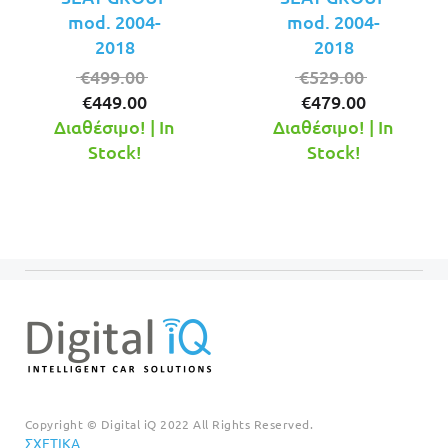
mod. 2004-
mod. 2004-
2018
2018
Original
Original
€
499.00
€
529.00
Η
price
Η
price
€
449.00
€
479.00
τρέχουσα
was:
τρέχουσ
was:
Διαθέσιμο! | In
Διαθέσιμο! | In
τιμή
€499.00.
τιμή
€529.00.
Stock!
Stock!
είναι:
είναι:
€449.00.
€479.00.
Copyright © Digital iQ 2022 All Rights Reserved.
ΣΧΕΤΙΚΆ