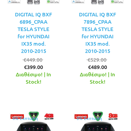
DIGITAL IQ BXF
DIGITAL IQ BXF
6896_CPAA
7896_CPAA
TESLA STYLE
TESLA STYLE
for HYUNDAI
for HYUNDAI
IX35 mod.
IX35 mod.
2010-2015
2010-2015
Original
Original
€
449.00
€
529.00
Η
price
Η
price
€
399.00
€
489.00
τρέχουσα
was:
τρέχουσ
was:
Διαθέσιμο! | In
Διαθέσιμο! | In
τιμή
€449.00.
τιμή
€529.00.
Stock!
Stock!
είναι:
είναι:
€399.00.
€489.00.
6% Έκπτωση
8% Έκπτωση