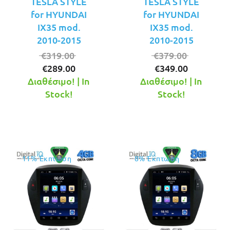
TESLA STYLE
TESLA STYLE
for HYUNDAI
for HYUNDAI
IX35 mod.
IX35 mod.
2010-2015
2010-2015
Original
Original
€
319.00
€
379.00
Η
price
Η
price
€
289.00
€
349.00
τρέχουσα
was:
τρέχουσ
was:
Διαθέσιμο! | In
Διαθέσιμο! | In
τιμή
€319.00.
τιμή
€379.00.
Stock!
Stock!
είναι:
είναι:
€289.00.
€349.00.
11% Έκπτωση
8% Έκπτωση