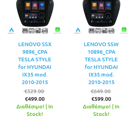
LENOVO SSX
LENOVO SSW
9896_CPA
10896_CPA
TESLA STYLE
TESLA STYLE
for HYUNDAI
for HYUNDAI
IX35 mod.
IX35 mod.
2010-2015
2010-2015
Original
Original
€
529.00
€
649.00
Η
price
Η
price
€
499.00
€
599.00
τρέχουσα
was:
τρέχουσ
was:
Διαθέσιμο! | In
Διαθέσιμο! | In
τιμή
€529.00.
τιμή
€649.00.
Stock!
Stock!
είναι:
είναι:
€499.00.
€599.00.