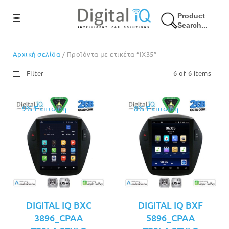
Product
Search...
Αρχική σελίδα
/ Προϊόντα με ετικέτα “IX35”
Filter
6 of 6 items
9% Έκπτωση
8% Έκπτωση
DIGITAL IQ BXC
DIGITAL IQ BXF
3896_CPAA
5896_CPAA