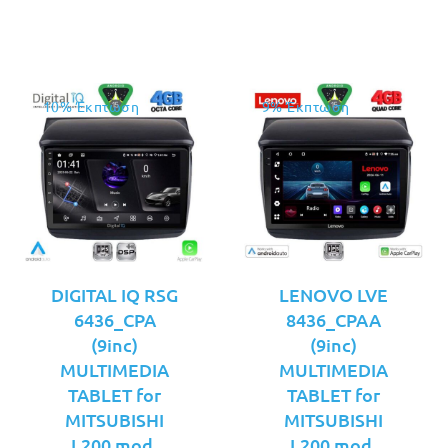
€229.00.
€249.00.
10% Έκπτωση
9% Έκπτωση
DIGITAL IQ RSG
LENOVO LVE
6436_CPA
8436_CPAA
(9inc)
(9inc)
MULTIMEDIA
MULTIMEDIA
TABLET for
TABLET for
MITSUBISHI
MITSUBISHI
L200 mod.
L200 mod.