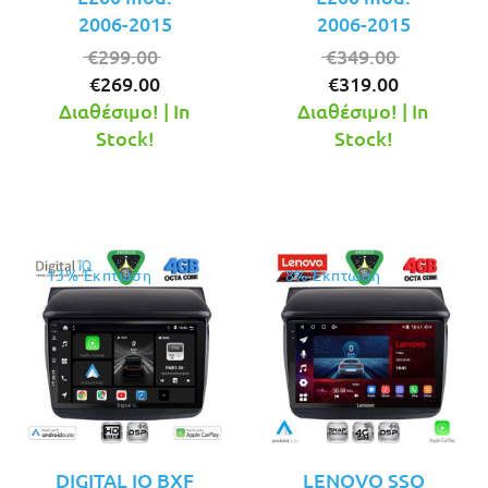
2006-2015
2006-2015
Original
Original
€
299.00
€
349.00
Η
price
Η
price
€
269.00
€
319.00
τρέχουσα
was:
τρέχουσ
was:
Διαθέσιμο! | In
Διαθέσιμο! | In
τιμή
€299.00.
τιμή
€349.00.
Stock!
Stock!
είναι:
είναι:
€269.00.
€319.00.
13% Έκπτωση
8% Έκπτωση
DIGITAL IQ BXF
LENOVO SSQ