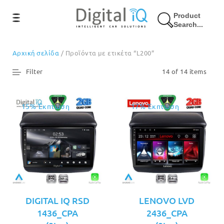
Product
Search...
Αρχική σελίδα
/ Προϊόντα με ετικέτα “L200”
Filter
14 of 14 items
15% Έκπτωση
17% Έκπτωση
DIGITAL IQ RSD
LENOVO LVD
1436_CPA
2436_CPA