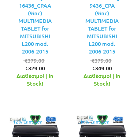
16436_CPAA
9436_CPA
(9inc)
(9inc)
MULTIMEDIA
MULTIMEDIA
TABLET for
TABLET for
MITSUBISHI
MITSUBISHI
L200 mod.
L200 mod.
2006-2015
2006-2015
Original
Original
€
379.00
€
379.00
Η
price
Η
price
€
329.00
€
349.00
τρέχουσα
was:
τρέχουσ
was:
Διαθέσιμο! | In
Διαθέσιμο! | In
τιμή
€379.00.
τιμή
€379.00.
Stock!
Stock!
είναι:
είναι:
€329.00.
€349.00.
12% Έκπτωση
11% Έκπτωση