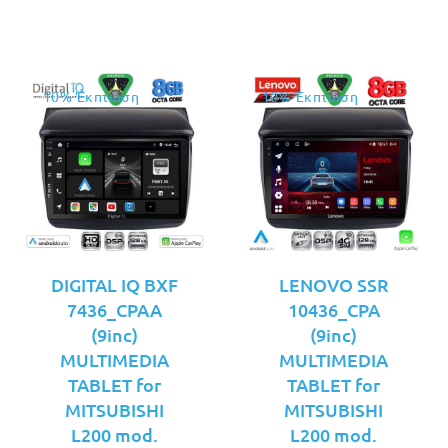
€379.00.
€399.00.
10% Έκπτωση
10% Έκπτωση
DIGITAL IQ BXF
LENOVO SSR
7436_CPAA
10436_CPA
(9inc)
(9inc)
MULTIMEDIA
MULTIMEDIA
TABLET for
TABLET for
MITSUBISHI
MITSUBISHI
L200 mod.
L200 mod.