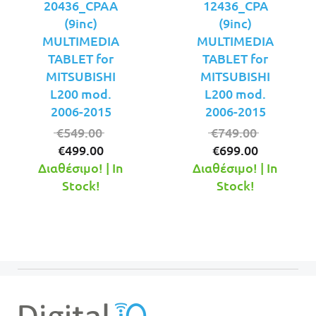
20436_CPAA
12436_CPA
(9inc)
(9inc)
MULTIMEDIA
MULTIMEDIA
TABLET for
TABLET for
MITSUBISHI
MITSUBISHI
L200 mod.
L200 mod.
2006-2015
2006-2015
Original
Original
€
549.00
€
749.00
Η
price
Η
price
€
499.00
€
699.00
τρέχουσα
was:
τρέχουσ
was:
Διαθέσιμο! | In
Διαθέσιμο! | In
τιμή
€549.00.
τιμή
€749.00.
Stock!
Stock!
είναι:
είναι:
€499.00.
€699.00.