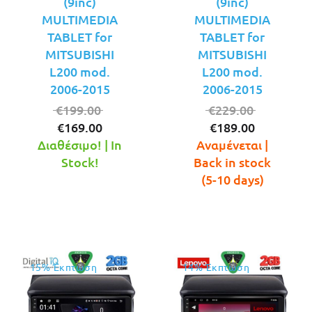
(9inc)
(9inc)
MULTIMEDIA
MULTIMEDIA
TABLET for
TABLET for
MITSUBISHI
MITSUBISHI
L200 mod.
L200 mod.
2006-2015
2006-2015
Original
Original
€
199.00
€
229.00
Η
price
Η
price
€
169.00
€
189.00
τρέχουσα
was:
τρέχουσ
was:
Διαθέσιμο! | In
Αναμένεται |
τιμή
€199.00.
τιμή
€229.00.
Stock!
Back in stock
είναι:
είναι:
(5-10 days)
€169.00.
€189.00.
15% Έκπτωση
14% Έκπτωση