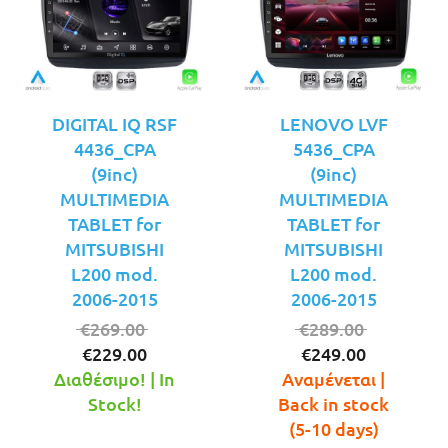
DIGITAL IQ RSF
LENOVO LVF
4436_CPA
5436_CPA
(9inc)
(9inc)
MULTIMEDIA
MULTIMEDIA
TABLET for
TABLET for
MITSUBISHI
MITSUBISHI
L200 mod.
L200 mod.
2006-2015
2006-2015
Original
Original
€
269.00
€
289.00
Η
price
Η
price
€
229.00
€
249.00
τρέχουσα
was:
τρέχουσ
was:
Διαθέσιμο! | In
Αναμένεται |
τιμή
€269.00.
τιμή
€289.00.
Stock!
Back in stock
είναι:
είναι:
(5-10 days)