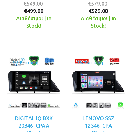
Original
Original
€
549.00
€
579.00
Η
price
Η
price
€
499.00
€
529.00
τρέχουσα
was:
τρέχουσ
was:
Διαθέσιμο! | In
Διαθέσιμο! | In
τιμή
€549.00.
τιμή
€579.00.
Stock!
Stock!
είναι:
είναι:
€499.00.
€529.00.
3% Έκπτωση
3% Έκπτωση
DIGITAL IQ BXK
LENOVO SSZ
20346_CPAA
12346_CPA