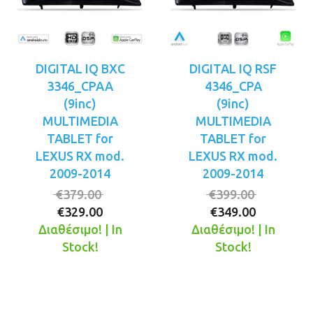
DIGITAL IQ BXC
DIGITAL IQ RSF
3346_CPAA
4346_CPA
(9inc)
(9inc)
MULTIMEDIA
MULTIMEDIA
TABLET for
TABLET for
LEXUS RX mod.
LEXUS RX mod.
2009-2014
2009-2014
Original
Original
€
379.00
€
399.00
Η
price
Η
price
€
329.00
€
349.00
τρέχουσα
was:
τρέχουσ
was:
Διαθέσιμο! | In
Διαθέσιμο! | In
τιμή
€379.00.
τιμή
€399.00.
Stock!
Stock!
είναι:
είναι:
€329.00.
€349.00.