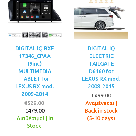
DIGITAL IQ BXF
DIGITAL IQ
17346_CPAA
ELECTRIC
(9inc)
TAILGATE
MULTIMEDIA
D6160 for
TABLET for
LEXUS RX mod.
LEXUS RX mod.
2008-2015
2009-2014
€
499.00
Original
€
529.00
Αναμένεται |
Η
price
€
479.00
Back in stock
τρέχουσα
was:
Διαθέσιμο! | In
(5-10 days)
τιμή
€529.00.
Stock!
είναι: