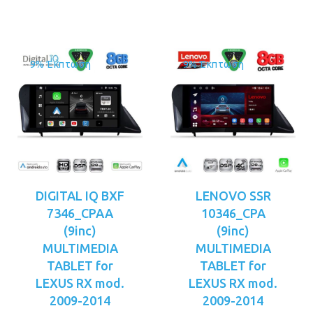
€479.00.
9% Έκπτωση
9% Έκπτωση
DIGITAL IQ BXF
LENOVO SSR
7346_CPAA
10346_CPA
(9inc)
(9inc)
MULTIMEDIA
MULTIMEDIA
TABLET for
TABLET for
LEXUS RX mod.
LEXUS RX mod.
2009-2014
2009-2014