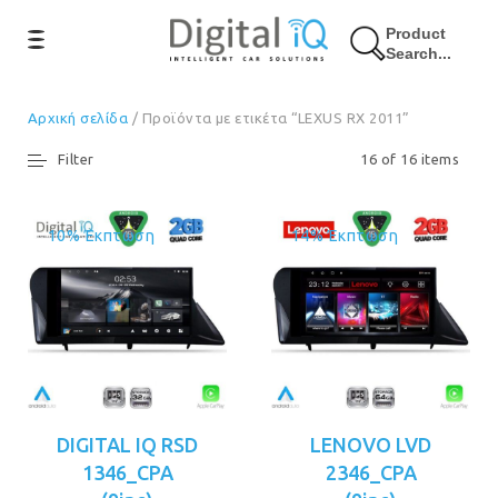
Product
Search...
Αρχική σελίδα
/ Προϊόντα με ετικέτα “LEXUS RX 2011”
Filter
16 of 16 items
10% Έκπτωση
14% Έκπτωση
DIGITAL IQ RSD
LENOVO LVD
1346_CPA
2346_CPA