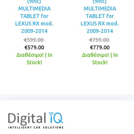
(9inc)
(9inc)
MULTIMEDIA
MULTIMEDIA
TABLET for
TABLET for
LEXUS RX mod.
LEXUS RX mod.
2009-2014
2009-2014
Original
Original
€
599.00
€
799.00
Η
price
Η
price
€
579.00
€
779.00
τρέχουσα
was:
τρέχουσ
was:
Διαθέσιμο! | In
Διαθέσιμο! | In
τιμή
€599.00.
τιμή
€799.00.
Stock!
Stock!
είναι:
είναι:
€579.00.
€779.00.