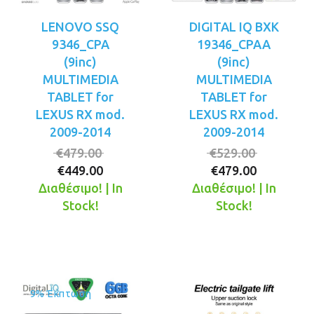
LENOVO SSQ
DIGITAL IQ BXK
9346_CPA
19346_CPAA
(9inc)
(9inc)
MULTIMEDIA
MULTIMEDIA
TABLET for
TABLET for
LEXUS RX mod.
LEXUS RX mod.
2009-2014
2009-2014
Original
Original
€
479.00
€
529.00
Η
price
Η
price
€
449.00
€
479.00
τρέχουσα
was:
τρέχουσ
was:
Διαθέσιμο! | In
Διαθέσιμο! | In
τιμή
€479.00.
τιμή
€529.00.
Stock!
Stock!
είναι:
είναι:
€449.00.
€479.00.
9% Έκπτωση