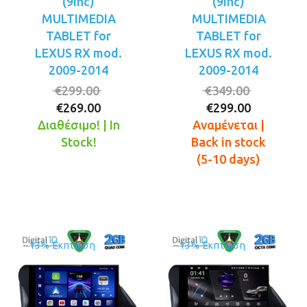
(9inc)
(9inc)
MULTIMEDIA
MULTIMEDIA
TABLET for
TABLET for
LEXUS RX mod.
LEXUS RX mod.
2009-2014
2009-2014
Original
Original
€
299.00
€
349.00
Η
price
Η
price
€
269.00
€
299.00
τρέχουσα
was:
τρέχουσ
was:
Διαθέσιμο! | In
Αναμένεται |
τιμή
€299.00.
τιμή
€349.00.
Stock!
Back in stock
είναι:
είναι:
(5-10 days)
€269.00.
€299.00.
13% Έκπτωση
13% Έκπτωση