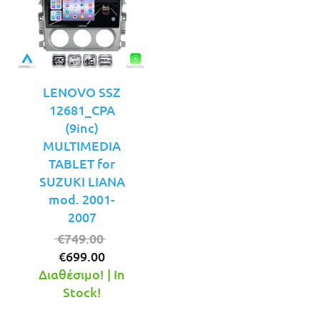
LENOVO SSZ
12681_CPA
(9inc)
MULTIMEDIA
TABLET for
SUZUKI LIANA
mod. 2001-
2007
Original
€
749.00
Η
price
€
699.00
τρέχουσα
was:
Διαθέσιμο! | In
τιμή
€749.00.
Stock!
είναι: