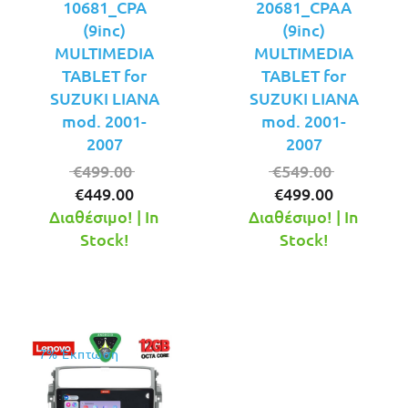
10681_CPA
20681_CPAA
(9inc)
(9inc)
MULTIMEDIA
MULTIMEDIA
TABLET for
TABLET for
SUZUKI LIANA
SUZUKI LIANA
mod. 2001-
mod. 2001-
2007
2007
Original
Original
€
499.00
€
549.00
Η
price
Η
price
€
449.00
€
499.00
τρέχουσα
was:
τρέχουσ
was:
Διαθέσιμο! | In
Διαθέσιμο! | In
τιμή
€499.00.
τιμή
€549.00.
Stock!
Stock!
είναι:
είναι:
€449.00.
€499.00.
7% Έκπτωση