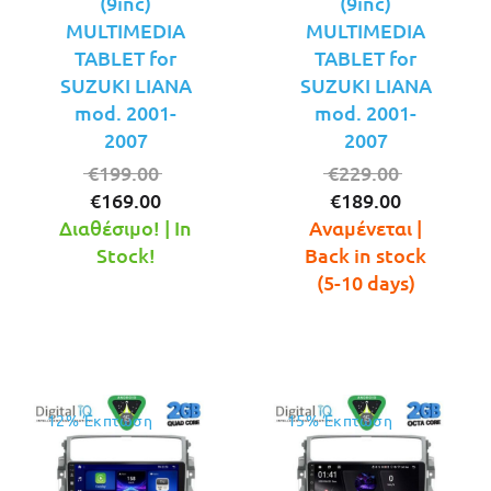
(9inc)
(9inc)
MULTIMEDIA
MULTIMEDIA
TABLET for
TABLET for
SUZUKI LIANA
SUZUKI LIANA
mod. 2001-
mod. 2001-
2007
2007
Original
Original
€
199.00
€
229.00
Η
price
Η
price
€
169.00
€
189.00
τρέχουσα
was:
τρέχουσ
was:
Διαθέσιμο! | In
Αναμένεται |
τιμή
€199.00.
τιμή
€229.00.
Stock!
Back in stock
είναι:
είναι:
(5-10 days)
€169.00.
€189.00.
12% Έκπτωση
15% Έκπτωση