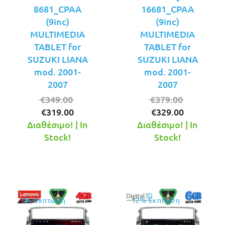
8681_CPAA
16681_CPAA
(9inc)
(9inc)
MULTIMEDIA
MULTIMEDIA
TABLET for
TABLET for
SUZUKI LIANA
SUZUKI LIANA
mod. 2001-
mod. 2001-
2007
2007
Original
Original
€
349.00
€
379.00
Η
price
Η
price
€
319.00
€
329.00
τρέχουσα
was:
τρέχουσ
was:
Διαθέσιμο! | In
Διαθέσιμο! | In
τιμή
€349.00.
τιμή
€379.00.
Stock!
Stock!
είναι:
είναι:
€319.00.
€329.00.
8% Έκπτωση
12% Έκπτωση