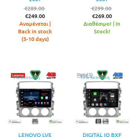
Original
Original
€
289.00
€
299.00
Η
price
Η
price
€
249.00
€
269.00
τρέχουσα
was:
τρέχουσ
was:
Αναμένεται |
Διαθέσιμο! | In
τιμή
€289.00.
τιμή
€299.00.
Back in stock
Stock!
είναι:
είναι:
(5-10 days)
€249.00.
€269.00.
9% Έκπτωση
13% Έκπτωση
LENOVO LVE
DIGITAL IQ BXF