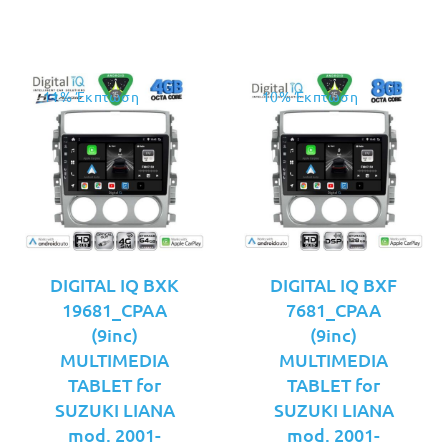
€349.00.
€379.00.
11% Έκπτωση
10% Έκπτωση
DIGITAL IQ BXK
DIGITAL IQ BXF
19681_CPAA
7681_CPAA
(9inc)
(9inc)
MULTIMEDIA
MULTIMEDIA
TABLET for
TABLET for
SUZUKI LIANA
SUZUKI LIANA
mod. 2001-
mod. 2001-