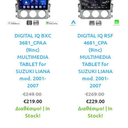
DIGITAL IQ BXC
DIGITAL IQ RSF
3681_CPAA
4681_CPA
(9inc)
(9inc)
MULTIMEDIA
MULTIMEDIA
TABLET for
TABLET for
SUZUKI LIANA
SUZUKI LIANA
mod. 2001-
mod. 2001-
2007
2007
Original
Original
€
249.00
€
269.00
Η
price
Η
price
€
219.00
€
229.00
τρέχουσα
was:
τρέχουσ
was:
Διαθέσιμο! | In
Διαθέσιμο! | In
τιμή
€249.00.
τιμή
€269.00.
Stock!
Stock!
είναι:
είναι: