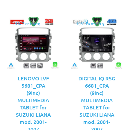
€219.00.
€229.00.
14% Έκπτωση
10% Έκπτωση
LENOVO LVF
DIGITAL IQ RSG
5681_CPA
6681_CPA
(9inc)
(9inc)
MULTIMEDIA
MULTIMEDIA
TABLET for
TABLET for
SUZUKI LIANA
SUZUKI LIANA
mod. 2001-
mod. 2001-
2007
2007