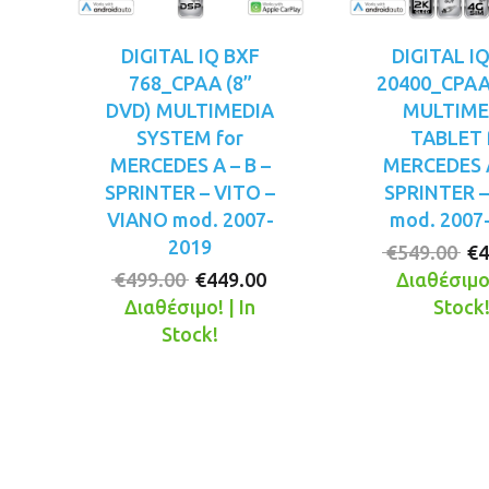
DIGITAL IQ BXF
DIGITAL I
768_CPAA (8”
20400_CPAA 
DVD) MULTIMEDIA
MULTIME
SYSTEM for
TABLET 
MERCEDES A – B –
MERCEDES A
SPRINTER – VITO –
SPRINTER –
VIANO mod. 2007-
mod. 2007
2019
Or
€
549.00
€
4
Original
Η
pr
€
499.00
€
449.00
Διαθέσιμο!
price
τρέχουσα
wa
Διαθέσιμο! | In
Stock
was:
τιμή
€5
Stock!
€499.00.
είναι:
€449.00.