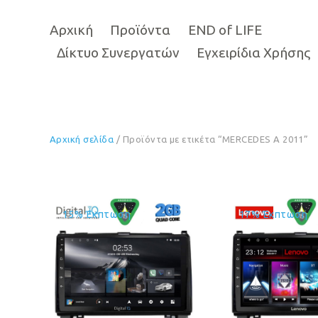
Αρχική
Προϊόντα
END of LIFE
Δίκτυο Συνεργατών
Εγχειρίδια Χρήσης
Αρχική σελίδα
/ Προϊόντα με ετικέτα “MERCEDES A 2011”
15% Έκπτωση
17% Έκπτωση