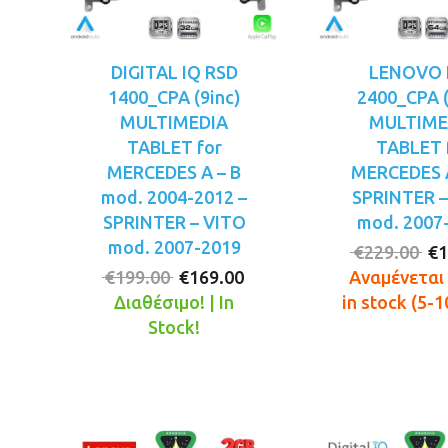
DIGITAL IQ RSD
LENOVO 
1400_CPA (9inc)
2400_CPA (
MULTIMEDIA
MULTIME
TABLET for
TABLET 
MERCEDES A – B
MERCEDES A
mod. 2004-2012 –
SPRINTER –
SPRINTER – VITO
mod. 2007
mod. 2007-2019
Or
€
229.00
€
1
Original
Η
pr
€
199.00
€
169.00
Αναμένεται 
price
τρέχουσα
wa
Διαθέσιμο! | In
in stock (5-1
was:
τιμή
€2
Stock!
€199.00.
είναι:
€169.00.