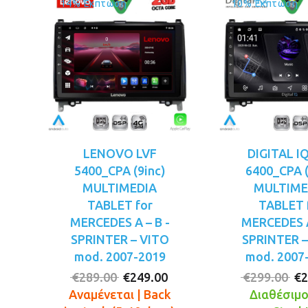
14% Έκπτωση
10% Έκπτωση
LENOVO LVF
DIGITAL I
5400_CPA (9inc)
6400_CPA (
MULTIMEDIA
MULTIME
TABLET for
TABLET 
MERCEDES A – B -
MERCEDES A
SPRINTER – VITO
SPRINTER –
mod. 2007-2019
mod. 2007
Original
Η
Or
€
289.00
€
249.00
€
299.00
€
2
price
τρέχουσα
pr
Αναμένεται | Back
Διαθέσιμο!