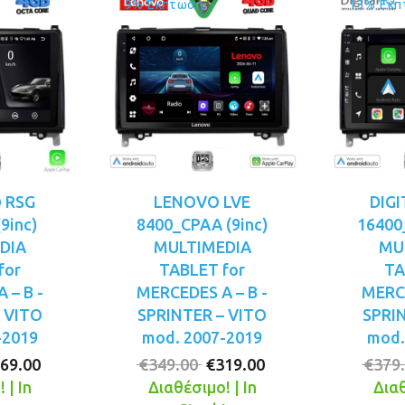
9% Έκπτωση
13% Έκπ
Q RSG
LENOVO LVE
DIGI
9inc)
8400_CPAA (9inc)
16400
DIA
MULTIMEDIA
MU
for
TABLET for
TA
 – B -
MERCEDES A – B -
MERCE
 VITO
SPRINTER – VITO
SPRI
-2019
mod. 2007-2019
mod.
iginal
Η
Original
Η
69.00
€
349.00
€
319.00
€
379
ice
τρέχουσα
price
τρέχουσα
 | In
Διαθέσιμο! | In
Διαθ