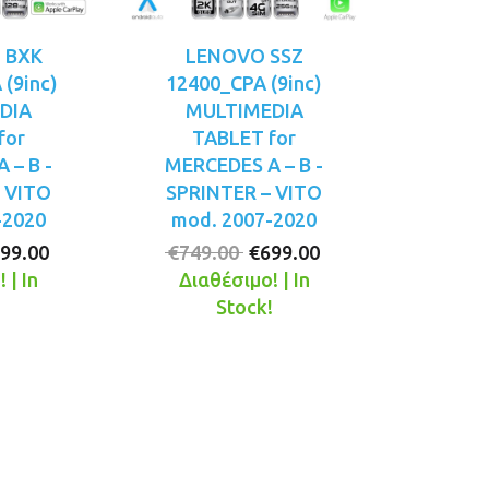
Q BXK
LENOVO SSZ
(9inc)
12400_CPA (9inc)
DIA
MULTIMEDIA
for
TABLET for
 – B -
MERCEDES A – B -
 VITO
SPRINTER – VITO
-2020
mod. 2007-2020
iginal
Η
Original
Η
99.00
€
749.00
€
699.00
ice
τρέχουσα
price
τρέχουσα
 | In
Διαθέσιμο! | In
s:
τιμή
was:
τιμή
!
Stock!
49.00.
είναι:
€749.00.
είναι:
€499.00.
€699.00.