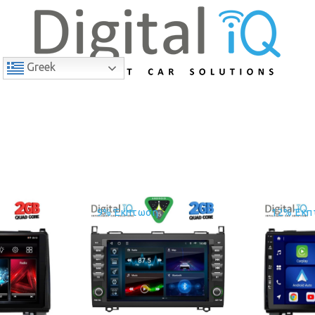
Greek
9% Έκπτωση
12% Έκπ