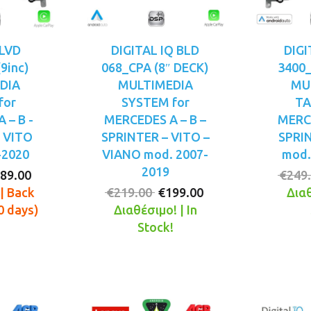
LVD
DIGITAL IQ BLD
DIGI
9inc)
068_CPA (8″ DECK)
3400_
DIA
MULTIMEDIA
MU
for
SYSTEM for
TA
 – B -
MERCEDES A – B –
MERCE
 VITO
SPRINTER – VITO –
SPRI
-2020
VIANO mod. 2007-
mod.
2019
iginal
Η
89.00
€
249
ice
τρέχουσα
Original
Η
| Back
€
219.00
€
199.00
Διαθ
s:
τιμή
price
τρέχουσα
0 days)
Διαθέσιμο! | In
29.00.
είναι:
was:
τιμή
Stock!
€189.00.
€219.00.
είναι:
€199.00.