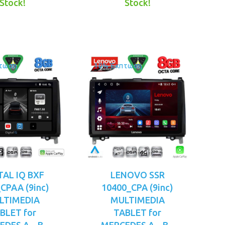
was:
τιμή
was:
τιμή
Stock!
Stock!
€379.00.
είναι:
€379.00.
είναι:
€329.00.
€349.00.
τωση
10% Έκπτωση
TAL IQ BXF
LENOVO SSR
CPAA (9inc)
10400_CPA (9inc)
LTIMEDIA
MULTIMEDIA
BLET for
TABLET for