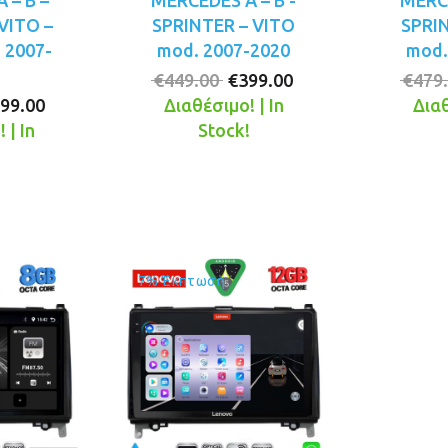
 – B –
MERCEDES A – B -
MERCE
VITO –
SPRINTER – VITO
SPRI
 2007-
mod. 2007-2020
mod.
Original
Η
€
449.00
€
399.00
€
479
iginal
Η
price
τρέχουσα
99.00
Διαθέσιμο! | In
Διαθ
ice
τρέχουσα
was:
τιμή
 | In
Stock!
s:
τιμή
€449.00.
είναι:
!
49.00.
είναι:
€399.00.
€399.00.
7% Έκπτωση