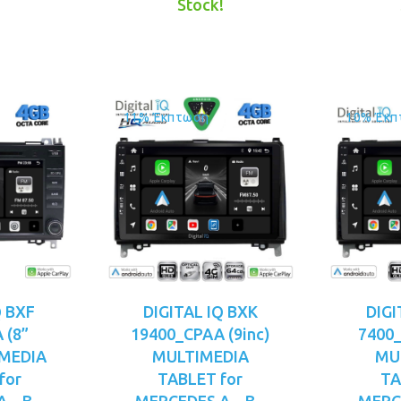
s:
τιμή
was:
τιμή
!
Stock!
99.00.
είναι:
€349.00.
είναι:
€269.00.
€319.00.
11% Έκπτωση
10% Έκπ
Q BXF
DIGITAL IQ BXK
DIGI
 (8”
19400_CPAA (9inc)
7400_
IMEDIA
MULTIMEDIA
MU
for
TABLET for
TA