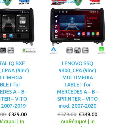
τωση
8% Έκπτωση
TAL IQ BXF
LENOVO SSQ
_CPAA (9inc)
9400_CPA (9inc)
LTIMEDIA
MULTIMEDIA
BLET for
TABLET for
DES A – B -
MERCEDES A – B -
NTER – VITO
SPRINTER – VITO
 2007-2019
mod. 2007-2020
Original
Η
Original
Η
.00
€
329.00
€
379.00
€
349.00
price
τρέχουσα
price
τρέχουσα
έσιμο! | In
Διαθέσιμο! | In