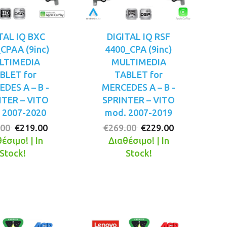
TAL IQ BXC
DIGITAL IQ RSF
CPAA (9inc)
4400_CPA (9inc)
LTIMEDIA
MULTIMEDIA
BLET for
TABLET for
DES A – B -
MERCEDES A – B -
NTER – VITO
SPRINTER – VITO
 2007-2020
mod. 2007-2019
Original
Η
Original
Η
.00
€
219.00
€
269.00
€
229.00
price
τρέχουσα
price
τρέχουσα
έσιμο! | In
Διαθέσιμο! | In
was:
τιμή
was:
τιμή
Stock!
Stock!
€249.00.
είναι:
€269.00.
είναι:
€219.00.
€229.00.