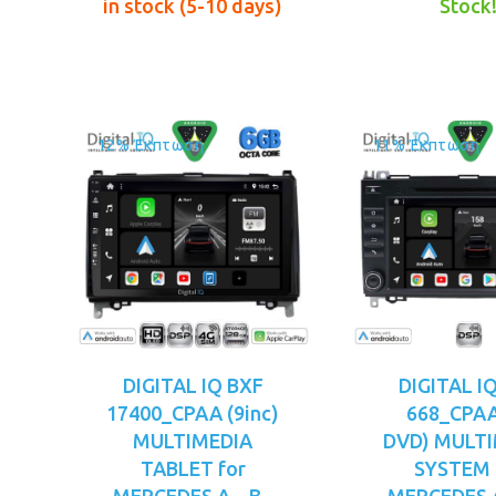
was:
τιμή
wa
in stock (5-10 days)
Stock
€289.00.
είναι:
€2
€249.00.
12% Έκπτωση
11% Έκπτωση
DIGITAL IQ BXF
DIGITAL I
17400_CPAA (9inc)
668_CPAA
MULTIMEDIA
DVD) MULT
TABLET for
SYSTEM 