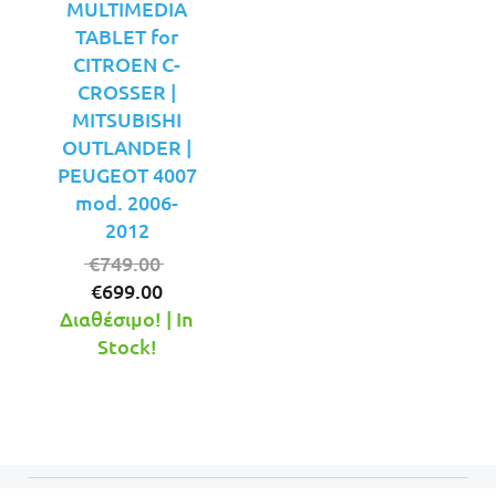
MULTIMEDIA
TABLET for
CITROEN C-
CROSSER |
MITSUBISHI
OUTLANDER |
PEUGEOT 4007
mod. 2006-
2012
Original
€
749.00
Η
price
€
699.00
τρέχουσα
was:
Διαθέσιμο! | In
τιμή
€749.00.
Stock!
είναι:
€699.00.