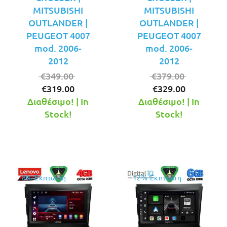
MITSUBISHI
MITSUBISHI
OUTLANDER |
OUTLANDER |
PEUGEOT 4007
PEUGEOT 4007
mod. 2006-
mod. 2006-
2012
2012
Original
Original
€
349.00
€
379.00
Η
price
Η
price
€
319.00
€
329.00
τρέχουσα
was:
τρέχουσ
was:
Διαθέσιμο! | In
Διαθέσιμο! | In
τιμή
€349.00.
τιμή
€379.00.
Stock!
Stock!
είναι:
είναι:
€319.00.
€329.00.
8% Έκπτωση
12% Έκπτωση