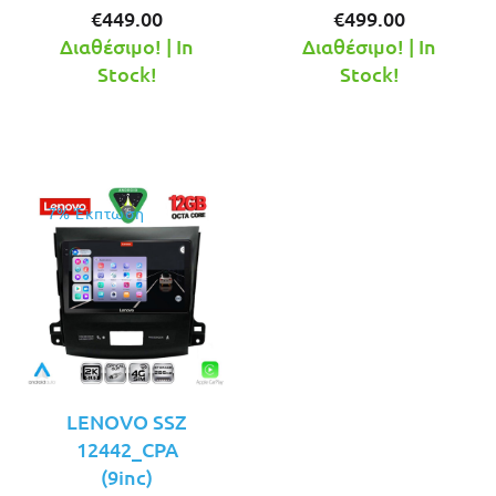
Η
price
Η
price
€
449.00
€
499.00
τρέχουσα
was:
τρέχουσ
was:
Διαθέσιμο! | In
Διαθέσιμο! | In
τιμή
€499.00.
τιμή
€549.00.
Stock!
Stock!
είναι:
είναι:
€449.00.
€499.00.
7% Έκπτωση
LENOVO SSZ
12442_CPA
(9inc)