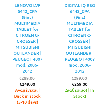
LENOVO LVF
DIGITAL IQ RSG
5442_CPA
6442_CPA
(9inc)
(9inc)
MULTIMEDIA
MULTIMEDIA
TABLET for
TABLET for
CITROEN C-
CITROEN C-
CROSSER |
CROSSER |
MITSUBISHI
MITSUBISHI
OUTLANDER |
OUTLANDER |
PEUGEOT 4007
PEUGEOT 4007
mod. 2006-
mod. 2006-
2012
2012
Original
Original
€
289.00
€
299.00
Η
price
Η
price
€
249.00
€
269.00
τρέχουσα
was:
τρέχουσ
was:
Αναμένεται |
Διαθέσιμο! | In
τιμή
€289.00.
τιμή
€299.00.
Back in stock
Stock!
είναι:
είναι:
(5-10 days)