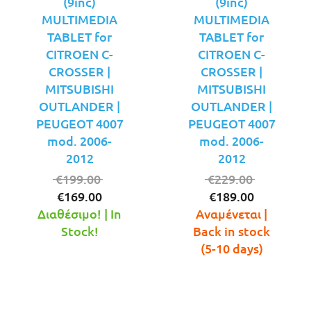
(9inc)
(9inc)
MULTIMEDIA
MULTIMEDIA
TABLET for
TABLET for
CITROEN C-
CITROEN C-
CROSSER |
CROSSER |
MITSUBISHI
MITSUBISHI
OUTLANDER |
OUTLANDER |
PEUGEOT 4007
PEUGEOT 4007
mod. 2006-
mod. 2006-
2012
2012
Original
Original
€
199.00
€
229.00
Η
price
Η
price
€
169.00
€
189.00
τρέχουσα
was:
τρέχουσ
was:
Διαθέσιμο! | In
Αναμένεται |
τιμή
€199.00.
τιμή
€229.00.
Stock!
Back in stock
είναι:
είναι:
(5-10 days)
€169.00.
€189.00.