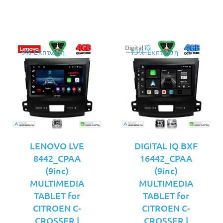
€249.00.
€269.00.
9% Έκπτωση
13% Έκπτωση
LENOVO LVE
DIGITAL IQ BXF
8442_CPAA
16442_CPAA
(9inc)
(9inc)
MULTIMEDIA
MULTIMEDIA
TABLET for
TABLET for
CITROEN C-
CITROEN C-
CROSSER |
CROSSER |