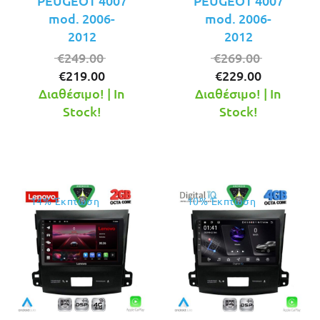
PEUGEOT 4007
PEUGEOT 4007
mod. 2006-
mod. 2006-
2012
2012
Original
Original
€
249.00
€
269.00
Η
price
Η
price
€
219.00
€
229.00
τρέχουσα
was:
τρέχουσ
was:
Διαθέσιμο! | In
Διαθέσιμο! | In
τιμή
€249.00.
τιμή
€269.00.
Stock!
Stock!
είναι:
είναι:
€219.00.
€229.00.
14% Έκπτωση
10% Έκπτωση