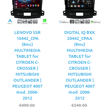
LENOVO SSR
DIGITAL IQ BXK
10442_CPA
20442_CPAA
(9inc)
(9inc)
MULTIMEDIA
MULTIMEDIA
TABLET for
TABLET for
CITROEN C-
CITROEN C-
CROSSER |
CROSSER |
MITSUBISHI
MITSUBISHI
OUTLANDER |
OUTLANDER |
PEUGEOT 4007
PEUGEOT 4007
mod. 2006-
mod. 2006-
2012
2012
Original
Original
€
499.00
€
549.00