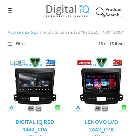
Product
Search...
Αρχική σελίδα
/ Προϊόντα με ετικέτα “PEUGEOT 4007 2006”
Filter
15 of 15 items
15% Έκπτωση
17% Έκπτωση
DIGITAL IQ RSD
LENOVO LVD
1442_CPA
2442_CPA