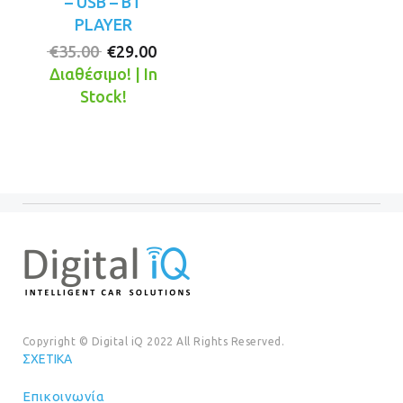
– USB – BT
PLAYER
Original
Η
€
35.00
€
29.00
price
τρέχουσα
Διαθέσιμο! | In
was:
τιμή
Stock!
€35.00.
είναι:
€29.00.
Copyright © Digital iQ 2022 All Rights Reserved.
ΣΧΕΤΙΚΆ
Επικοινωνία