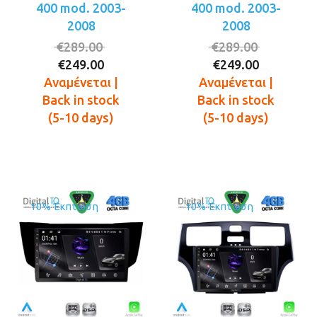
400 mod. 2003-
400 mod. 2003-
2008
2008
Original
Original
€
289.00
€
289.00
Η
price
Η
price
€
249.00
€
249.00
τρέχουσα
was:
τρέχουσ
was:
Αναμένεται |
Αναμένεται |
τιμή
€289.00.
τιμή
€289.00.
Back in stock
Back in stock
είναι:
είναι:
(5-10 days)
(5-10 days)
€249.00.
€249.00.
10% Έκπτωση
10% Έκπτωση