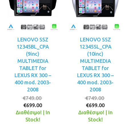
LENOVO SSZ
LENOVO SSZ
12345BL_CPA
12345SL_CPA
(9inc)
(10inc)
MULTIMEDIA
MULTIMEDIA
TABLET for
TABLET for
LEXUS RX 300 –
LEXUS RX 300 –
400 mod. 2003-
400 mod. 2003-
2008
2008
Original
Original
€
749.00
€
749.00
Η
price
Η
price
€
699.00
€
699.00
τρέχουσα
was:
τρέχουσ
was:
Διαθέσιμο! | In
Διαθέσιμο! | In
τιμή
€749.00.
τιμή
€749.00.
Stock!
Stock!
είναι:
είναι: