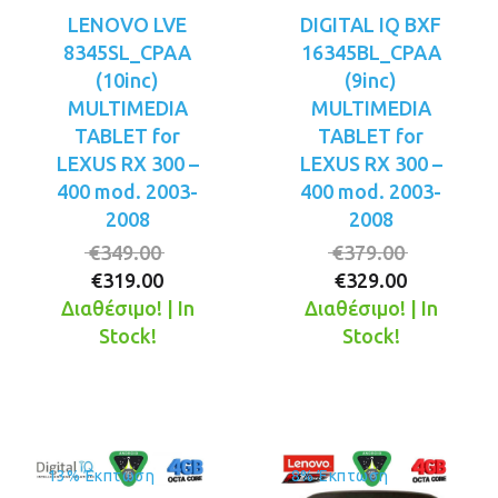
LENOVO LVE
DIGITAL IQ BXF
8345SL_CPAA
16345BL_CPAA
(10inc)
(9inc)
MULTIMEDIA
MULTIMEDIA
TABLET for
TABLET for
LEXUS RX 300 –
LEXUS RX 300 –
400 mod. 2003-
400 mod. 2003-
2008
2008
Original
Original
€
349.00
€
379.00
Η
price
Η
price
€
319.00
€
329.00
τρέχουσα
was:
τρέχουσ
was:
Διαθέσιμο! | In
Διαθέσιμο! | In
τιμή
€349.00.
τιμή
€379.00.
Stock!
Stock!
είναι:
είναι:
€319.00.
€329.00.
13% Έκπτωση
8% Έκπτωση