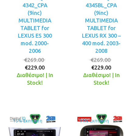
4342_CPA
4345BL_CPA
(9inc)
(9inc)
MULTIMEDIA
MULTIMEDIA
TABLET for
TABLET for
LEXUS ES 300
LEXUS RX 300 –
mod. 2000-
400 mod. 2003-
2006
2008
Original
Original
€
269.00
€
269.00
Η
price
Η
price
€
229.00
€
229.00
τρέχουσα
was:
τρέχουσ
was:
Διαθέσιμο! | In
Διαθέσιμο! | In
τιμή
€269.00.
τιμή
€269.00.
Stock!
Stock!
είναι:
είναι:
€229.00.
€229.00.
15% Έκπτωση
14% Έκπτωση