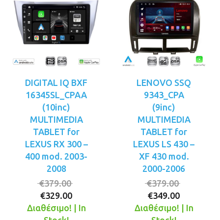
DIGITAL IQ BXF
LENOVO SSQ
16345SL_CPAA
9343_CPA
(10inc)
(9inc)
MULTIMEDIA
MULTIMEDIA
TABLET for
TABLET for
LEXUS RX 300 –
LEXUS LS 430 –
400 mod. 2003-
XF 430 mod.
2008
2000-2006
Original
Original
€
379.00
€
379.00
Η
price
Η
price
€
329.00
€
349.00
τρέχουσα
was:
τρέχουσ
was:
Διαθέσιμο! | In
Διαθέσιμο! | In
τιμή
€379.00.
τιμή
€379.00.