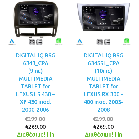
DIGITAL IQ RSG
DIGITAL IQ RSG
6343_CPA
6345SL_CPA
(9inc)
(10inc)
MULTIMEDIA
MULTIMEDIA
TABLET for
TABLET for
LEXUS LS 430 –
LEXUS RX 300 –
XF 430 mod.
400 mod. 2003-
2000-2006
2008
Original
Original
€
299.00
€
299.00
Η
price
Η
price
€
269.00
€
269.00
τρέχουσα
was:
τρέχουσ
was:
Διαθέσιμο! | In
Διαθέσιμο! | In