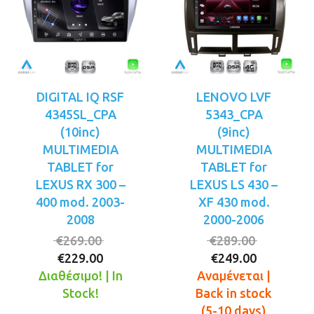
DIGITAL IQ RSF
LENOVO LVF
4345SL_CPA
5343_CPA
(10inc)
(9inc)
MULTIMEDIA
MULTIMEDIA
TABLET for
TABLET for
LEXUS RX 300 –
LEXUS LS 430 –
400 mod. 2003-
XF 430 mod.
2008
2000-2006
Original
Original
€
269.00
€
289.00
Η
price
Η
price
€
229.00
€
249.00
τρέχουσα
was:
τρέχουσ
was:
Διαθέσιμο! | In
Αναμένεται |
τιμή
€269.00.
τιμή
€289.00.
Stock!
Back in stock
είναι:
είναι:
(5-10 days)