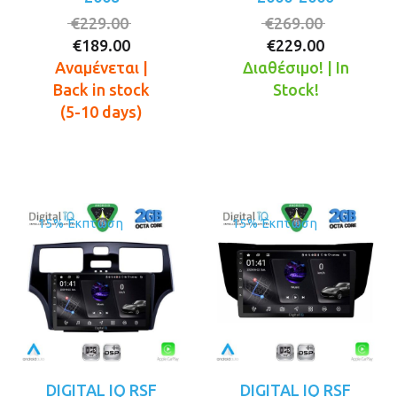
Original
Original
€
229.00
€
269.00
Η
price
Η
price
€
189.00
€
229.00
τρέχουσα
was:
τρέχουσ
was:
Αναμένεται |
Διαθέσιμο! | In
τιμή
€229.00.
τιμή
€269.00.
Back in stock
Stock!
είναι:
είναι:
(5-10 days)
€189.00.
€229.00.
15% Έκπτωση
15% Έκπτωση
DIGITAL IQ RSF
DIGITAL IQ RSF