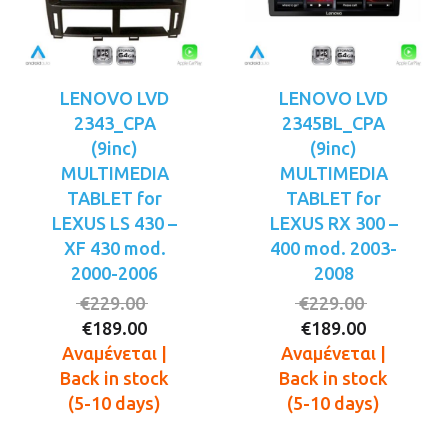
LENOVO LVD
LENOVO LVD
2343_CPA
2345BL_CPA
(9inc)
(9inc)
MULTIMEDIA
MULTIMEDIA
TABLET for
TABLET for
LEXUS LS 430 –
LEXUS RX 300 –
XF 430 mod.
400 mod. 2003-
2000-2006
2008
Original
Original
€
229.00
€
229.00
Η
price
Η
price
€
189.00
€
189.00
τρέχουσα
was:
τρέχουσ
was:
Αναμένεται |
Αναμένεται |
τιμή
€229.00.
τιμή
€229.00.
Back in stock
Back in stock
είναι:
είναι:
(5-10 days)
(5-10 days)
€189.00.
€189.00.