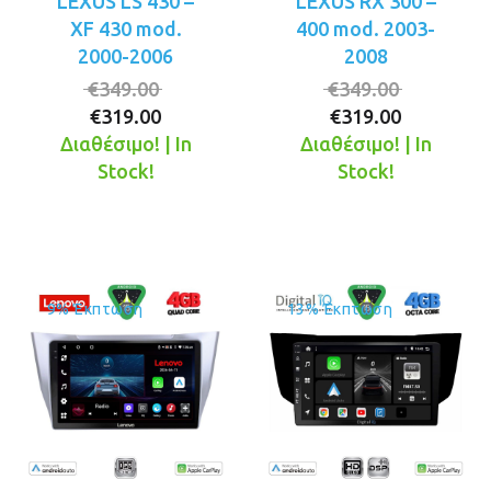
LEXUS LS 430 –
LEXUS RX 300 –
XF 430 mod.
400 mod. 2003-
2000-2006
2008
Original
Original
€
349.00
€
349.00
Η
price
Η
price
€
319.00
€
319.00
τρέχουσα
was:
τρέχουσ
was:
Διαθέσιμο! | In
Διαθέσιμο! | In
τιμή
€349.00.
τιμή
€349.00.
Stock!
Stock!
είναι:
είναι:
€319.00.
€319.00.
9% Έκπτωση
13% Έκπτωση