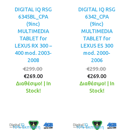
DIGITAL IQ RSG
DIGITAL IQ RSG
6345BL_CPA
6342_CPA
(9inc)
(9inc)
MULTIMEDIA
MULTIMEDIA
TABLET for
TABLET for
LEXUS RX 300 –
LEXUS ES 300
400 mod. 2003-
mod. 2000-
2008
2006
Original
Original
€
299.00
€
299.00
Η
price
Η
price
€
269.00
€
269.00
τρέχουσα
was:
τρέχουσ
was:
Διαθέσιμο! | In
Διαθέσιμο! | In
τιμή
€299.00.
τιμή
€299.00.
Stock!
Stock!
είναι:
είναι:
€269.00.
€269.00.
10% Έκπτωση
10% Έκπτωση