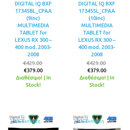
DIGITAL IQ BXF
DIGITAL IQ BXF
17345BL_CPAA
17345SL_CPAA
(9inc)
(10inc)
MULTIMEDIA
MULTIMEDIA
TABLET for
TABLET for
LEXUS RX 300 –
LEXUS RX 300 –
400 mod. 2003-
400 mod. 2003-
2008
2008
Original
Original
€
429.00
€
429.00
Η
price
Η
price
€
379.00
€
379.00
τρέχουσα
was:
τρέχουσ
was:
Διαθέσιμο! | In
Διαθέσιμο! | In
τιμή
€429.00.
τιμή
€429.00.
Stock!
Stock!
είναι:
είναι:
€379.00.
€379.00.
11% Έκπτωση
11% Έκπτωση