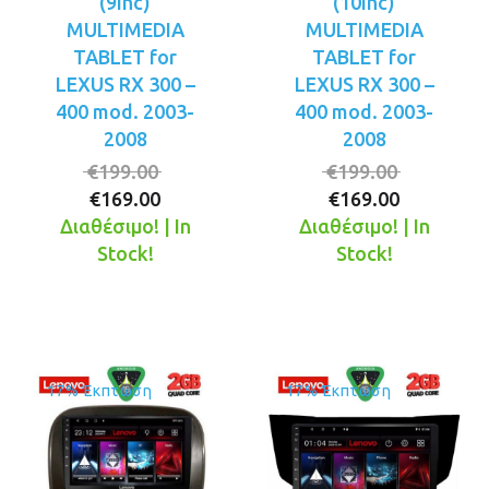
(9inc)
(10inc)
MULTIMEDIA
MULTIMEDIA
TABLET for
TABLET for
LEXUS RX 300 –
LEXUS RX 300 –
400 mod. 2003-
400 mod. 2003-
2008
2008
Original
Original
€
199.00
€
199.00
Η
price
Η
price
€
169.00
€
169.00
τρέχουσα
was:
τρέχουσ
was:
Διαθέσιμο! | In
Διαθέσιμο! | In
τιμή
€199.00.
τιμή
€199.00.
Stock!
Stock!
είναι:
είναι:
€169.00.
€169.00.
17% Έκπτωση
17% Έκπτωση