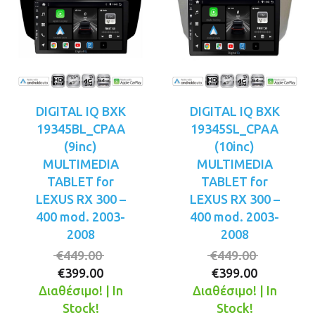
DIGITAL IQ BXK
DIGITAL IQ BXK
19345BL_CPAA
19345SL_CPAA
(9inc)
(10inc)
MULTIMEDIA
MULTIMEDIA
TABLET for
TABLET for
LEXUS RX 300 –
LEXUS RX 300 –
400 mod. 2003-
400 mod. 2003-
2008
2008
Original
Original
€
449.00
€
449.00
Η
price
Η
price
€
399.00
€
399.00
τρέχουσα
was:
τρέχουσ
was:
Διαθέσιμο! | In
Διαθέσιμο! | In
τιμή
€449.00.
τιμή
€449.00.
Stock!
Stock!