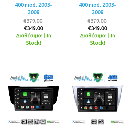
400 mod. 2003-
400 mod. 2003-
2008
2008
Original
Original
€
379.00
€
379.00
Η
price
Η
price
€
349.00
€
349.00
τρέχουσα
was:
τρέχουσ
was:
Διαθέσιμο! | In
Διαθέσιμο! | In
τιμή
€379.00.
τιμή
€379.00.
Stock!
Stock!
είναι:
είναι:
€349.00.
€349.00.
12% Έκπτωση
12% Έκπτωση