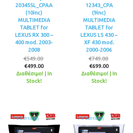
20345SL_CPAA
12343_CPA
(10inc)
(9inc)
MULTIMEDIA
MULTIMEDIA
TABLET for
TABLET for
LEXUS RX 300 –
LEXUS LS 430 –
400 mod. 2003-
XF 430 mod.
2008
2000-2006
Original
Original
€
549.00
€
749.00
Η
price
Η
price
€
499.00
€
699.00
τρέχουσα
was:
τρέχουσ
was:
Διαθέσιμο! | In
Διαθέσιμο! | In
τιμή
€549.00.
τιμή
€749.00.
Stock!
Stock!
είναι:
είναι:
€499.00.
€699.00.
7% Έκπτωση
7% Έκπτωση