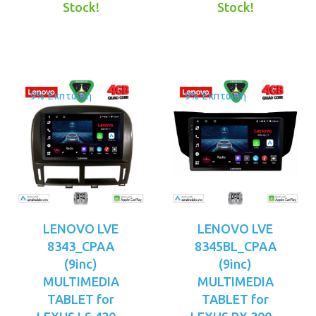
τιμή
€299.00.
τιμή
€299.00.
Stock!
Stock!
είναι:
είναι:
€269.00.
€269.00.
9% Έκπτωση
9% Έκπτωση
LENOVO LVE
LENOVO LVE
8343_CPAA
8345BL_CPAA
(9inc)
(9inc)
MULTIMEDIA
MULTIMEDIA
TABLET for
TABLET for