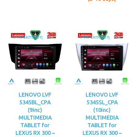
€229.00.
€249.00.
14% Έκπτωση
14% Έκπτωση
LENOVO LVF
LENOVO LVF
5345BL_CPA
5345SL_CPA
(9inc)
(10inc)
MULTIMEDIA
MULTIMEDIA
TABLET for
TABLET for
LEXUS RX 300 –
LEXUS RX 300 –