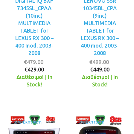
DIGITAL IQ BXF
LENOVO SSR
7345SL_CPAA
10345BL_CPA
(10inc)
(9inc)
MULTIMEDIA
MULTIMEDIA
TABLET for
TABLET for
LEXUS RX 300 –
LEXUS RX 300 –
400 mod. 2003-
400 mod. 2003-
2008
2008
Original
Original
€
479.00
€
499.00
Η
price
Η
price
€
429.00
€
449.00
τρέχουσα
was:
τρέχουσ
was:
Διαθέσιμο! | In
Διαθέσιμο! | In
τιμή
€479.00.
τιμή
€499.00.
Stock!
Stock!
είναι:
είναι:
€429.00.
€449.00.
10% Έκπτωση
9% Έκπτωση