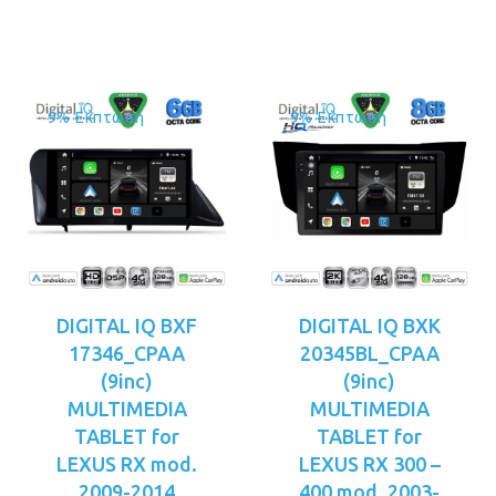
είναι:
είναι:
€449.00.
€479.00.
9% Έκπτωση
9% Έκπτωση
DIGITAL IQ BXF
DIGITAL IQ BXK
17346_CPAA
20345BL_CPAA
(9inc)
(9inc)
MULTIMEDIA
MULTIMEDIA
TABLET for
TABLET for
LEXUS RX mod.
LEXUS RX 300 –
2009-2014
400 mod. 2003-