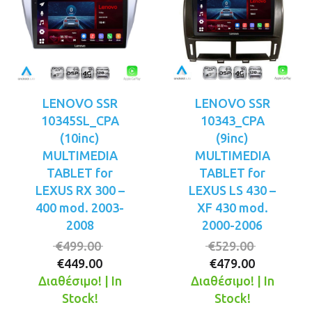
LENOVO SSR
LENOVO SSR
10345SL_CPA
10343_CPA
(10inc)
(9inc)
MULTIMEDIA
MULTIMEDIA
TABLET for
TABLET for
LEXUS RX 300 –
LEXUS LS 430 –
400 mod. 2003-
XF 430 mod.
2008
2000-2006
Original
Original
€
499.00
€
529.00
Η
price
Η
price
€
449.00
€
479.00
τρέχουσα
was:
τρέχουσ
was:
Διαθέσιμο! | In
Διαθέσιμο! | In
τιμή
€499.00.
τιμή
€529.00.
Stock!
Stock!