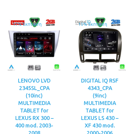
17% Έκπτωση
15% Έκπτωση
LENOVO LVD
DIGITAL IQ RSF
2345SL_CPA
4343_CPA
(10inc)
(9inc)
MULTIMEDIA
MULTIMEDIA
TABLET for
TABLET for
LEXUS RX 300 –
LEXUS LS 430 –
400 mod. 2003-
XF 430 mod.
2008
2000-2006