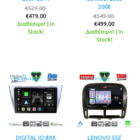
2008
Original
€
529.00
Η
price
Original
€
479.00
€
549.00
τρέχουσα
was:
Η
price
Διαθέσιμο! | In
€
499.00
τιμή
€529.00.
τρέχουσ
was:
Stock!
Διαθέσιμο! | In
είναι:
τιμή
€549.00.
Stock!
€479.00.
είναι:
€499.00.
9% Έκπτωση
7% Έκπτωση
DIGITAL IQ BXK
LENOVO SSZ