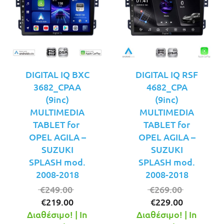
DIGITAL IQ BXC
DIGITAL IQ RSF
3682_CPAA
4682_CPA
(9inc)
(9inc)
MULTIMEDIA
MULTIMEDIA
TABLET for
TABLET for
OPEL AGILA –
OPEL AGILA –
SUZUKI
SUZUKI
SPLASH mod.
SPLASH mod.
2008-2018
2008-2018
Original
Original
€
249.00
€
269.00
Η
price
Η
price
€
219.00
€
229.00
τρέχουσα
was:
τρέχουσ
was:
Διαθέσιμο! | In
Διαθέσιμο! | In