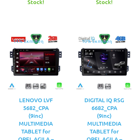
τιμή
€249.00.
τιμή
€269.00.
Stock!
Stock!
είναι:
είναι:
€219.00.
€229.00.
14% Έκπτωση
10% Έκπτωση
LENOVO LVF
DIGITAL IQ RSG
5682_CPA
6682_CPA
(9inc)
(9inc)
MULTIMEDIA
MULTIMEDIA
TABLET for
TABLET for
OPEL AGILA –
OPEL AGILA –