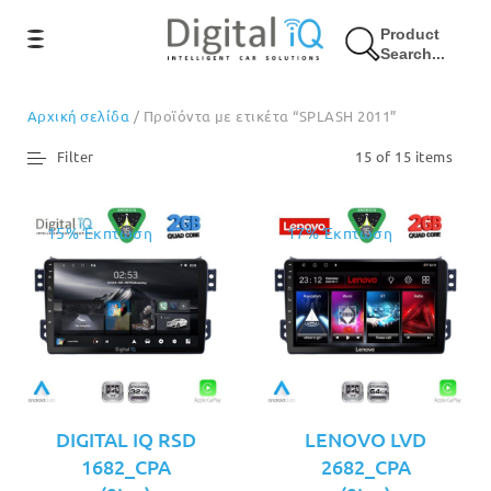
Product
Search...
Αρχική σελίδα
/ Προϊόντα με ετικέτα “SPLASH 2011”
Filter
15 of 15 items
15% Έκπτωση
17% Έκπτωση
DIGITAL IQ RSD
LENOVO LVD
1682_CPA
2682_CPA