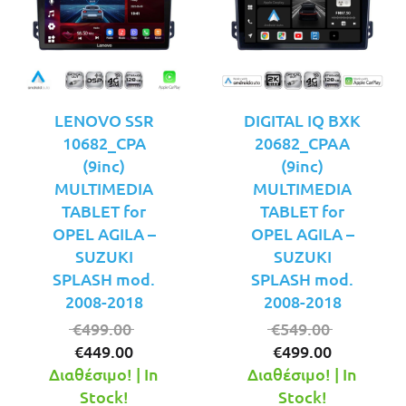
LENOVO SSR
DIGITAL IQ BXK
10682_CPA
20682_CPAA
(9inc)
(9inc)
MULTIMEDIA
MULTIMEDIA
TABLET for
TABLET for
OPEL AGILA –
OPEL AGILA –
SUZUKI
SUZUKI
SPLASH mod.
SPLASH mod.
2008-2018
2008-2018
Original
Original
€
499.00
€
549.00
Η
price
Η
price
€
449.00
€
499.00
τρέχουσα
was:
τρέχουσ
was:
Διαθέσιμο! | In
Διαθέσιμο! | In
τιμή
€499.00.
τιμή
€549.00.
Stock!
Stock!