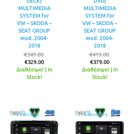
DECK)
DVD)
MULTIMEDIA
MULTIMEDIA
SYSTEM for
SYSTEM for
VW – SKODA –
VW – SKODA –
SEAT GROUP
SEAT GROUP
mod. 2004-
mod. 2004-
2018
2018
Original
Original
€
349.00
€
419.00
Η
price
Η
price
€
329.00
€
379.00
τρέχουσα
was:
τρέχουσ
was:
Διαθέσιμο! | In
Διαθέσιμο! | In
τιμή
€349.00.
τιμή
€419.00.
Stock!
Stock!
είναι:
είναι:
€329.00.
€379.00.
7% Έκπτωση
11% Έκπτωση