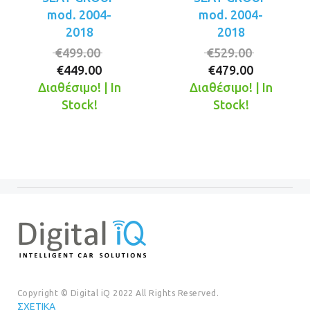
mod. 2004-
mod. 2004-
2018
2018
Original
Original
€
499.00
€
529.00
Η
price
Η
price
€
449.00
€
479.00
τρέχουσα
was:
τρέχουσ
was:
Διαθέσιμο! | In
Διαθέσιμο! | In
τιμή
€499.00.
τιμή
€529.00.
Stock!
Stock!
είναι:
είναι:
€449.00.
€479.00.
Copyright © Digital iQ 2022 All Rights Reserved.
ΣΧΕΤΙΚΆ