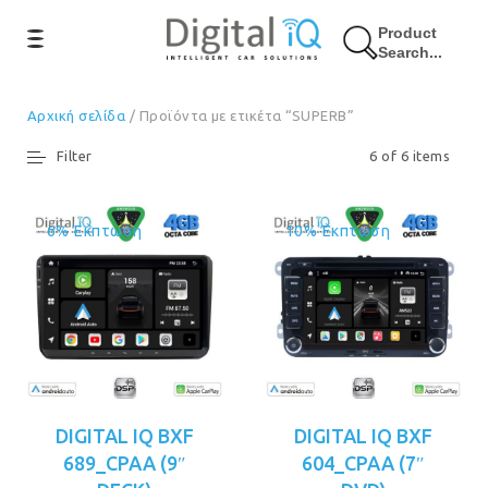
Product
Search...
Αρχική σελίδα
/ Προϊόντα με ετικέτα “SUPERB”
Filter
6 of 6 items
6% Έκπτωση
10% Έκπτωση
DIGITAL IQ BXF
DIGITAL IQ BXF
689_CPAA (9″
604_CPAA (7″