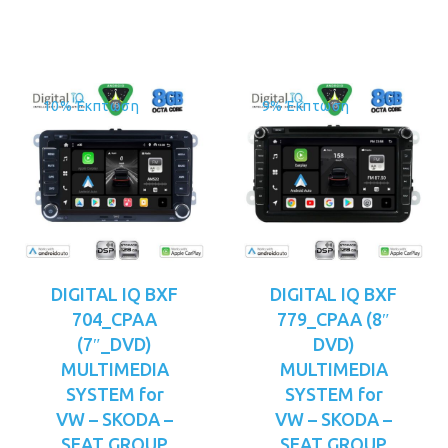
είναι:
είναι:
€399.00.
€399.00.
10% Έκπτωση
9% Έκπτωση
DIGITAL IQ BXF
DIGITAL IQ BXF
704_CPAA
779_CPAA (8″
(7″_DVD)
DVD)
MULTIMEDIA
MULTIMEDIA
SYSTEM for
SYSTEM for
VW – SKODA –
VW – SKODA –
SEAT GROUP
SEAT GROUP