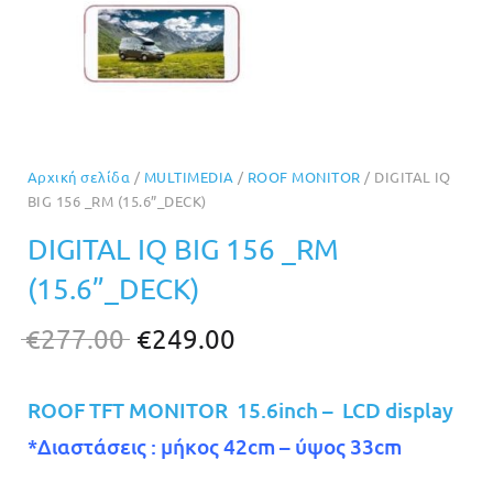
Αρχική σελίδα
/
MULTIMEDIA
/
ROOF MONITOR
/ DIGITAL IQ
BIG 156 _RM (15.6”_DECK)
DIGITAL IQ BIG 156 _RM
(15.6”_DECK)
Original
Η
€
277.00
€
249.00
price
τρέχουσα
was:
τιμή
ROOF TFT MONITOR 15.6inch – LCD display
€277.00.
είναι:
*Διαστάσεις : μήκος 42cm – ύψος 33cm
€249.00.