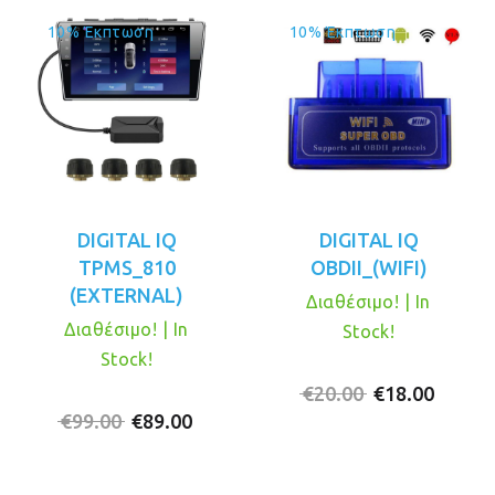
10% Έκπτωση
10% Έκπτωση
DIGITAL IQ
DIGITAL IQ
TPMS_810
OBDII_(WIFI)
(EXTERNAL)
Διαθέσιμο! | In
Διαθέσιμο! | In
Stock!
Stock!
Original
Η
€
20.00
€
18.00
Original
Η
price
τρέχο
€
99.00
€
89.00
price
τρέχουσα
was:
τιμή
was:
τιμή
€20.00.
είναι: