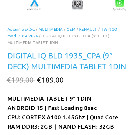
Αρχική σελίδα
/
MULTIMEDIA
/
OEM
/
RENAULT
/
TWINGO
mod. 2014-2024
/ DIGITAL IQ BLD 1935_CPA (9″ DECK)
MULTIMEDIA TABLET 1DIN
DIGITAL IQ BLD 1935_CPA (9″
DECK) MULTIMEDIA TABLET 1DIN
Original
Η
€
199.00
€
189.00
price
τρέχουσα
MULTIMEDIA TABLET 9″ 1DIN
was:
τιμή
ANDROID 15 | Fast Loading 8sec
€199.00.
είναι:
CPU: CORTEX A100 1.45Ghz | Quad Core
€189.00.
RAM DDR3: 2GB | NAND FLASH: 32GB