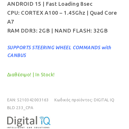
ANDROID 15 | Fast Loading 8sec
€179.00.
CPU: CORTEX A100 – 1.45Ghz | Quad Core
A7
RAM DDR3: 2GB | NAND FLASH: 32GB
SUPPORTS STEERING WHEEL COMMANDS with
CANBUS
Διαθέσιμο! | In Stock!
EAN:
5210342003163
Κωδικός προϊόντος:
DIGITAL IQ
BLD 233_CPA