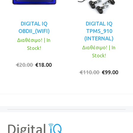
DIGITAL IQ
DIGITAL IQ
OBDII_(WIFI)
TPMS_910
(INTERNAL)
Διαθέσιμο! | In
Διαθέσιμο! | In
Stock!
Stock!
Original
Η
€
20.00
€
18.00
price
τρέχουσα
Original
Η
€
110.00
€
99.00
was:
τιμή
price
τρέχ
€20.00.
είναι:
was:
τιμή
€18.00.
€110.00.
είναι:
€99.0