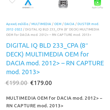
Αρχική σελίδα
/
MULTIMEDIA
/
OEM
/
DACIA
/
DUSTER mod.
2012-2022
/ DIGITAL IQ BLD 233_CPA (8″ DECK) MULTIMEDIA
OEM for DACIA mod. 2012> – RN CAPTURE mod. 2013>
DIGITAL IQ BLD 233_CPA (8″
DECK) MULTIMEDIA OEM for
DACIA mod. 2012> – RN CAPTURE
mod. 2013>
Original
Η
€
199.00
€
179.00
price
τρέχουσα
MULTIMEDIA OEM for DACIA mod. 2012> –
was:
τιμή
RN CAPTURE mod. 2013>
€199.00.
είναι: