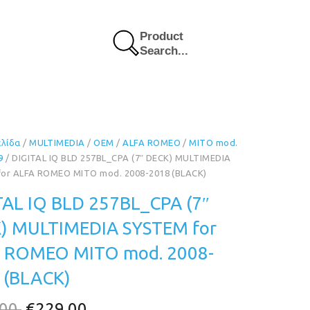
Product
Search...
ελίδα
/
MULTIMEDIA
/
OEM
/
ALFA ROMEO
/
MITO mod.
9
/ DIGITAL IQ BLD 257BL_CPA (7″ DECK) MULTIMEDIA
or ALFA ROMEO MITO mod. 2008-2018 (BLACK)
TAL IQ BLD 257BL_CPA (7″
) MULTIMEDIA SYSTEM for
 ROMEO MITO mod. 2008-
 (BLACK)
Original
Η
.00
€
229.00