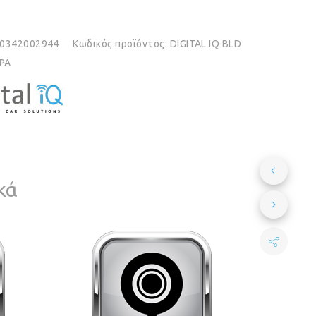
0342002944
Κωδικός προϊόντος:
DIGITAL IQ BLD
PA
κά