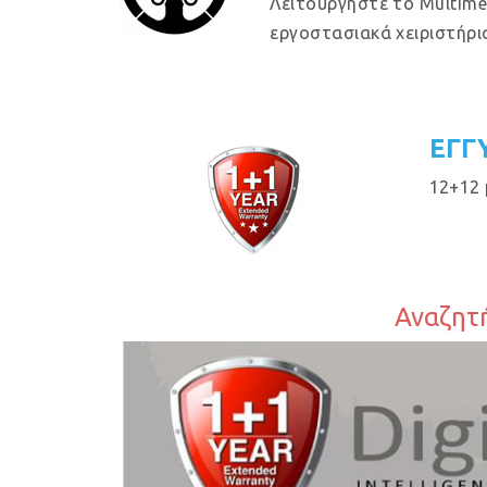
Λειτουργήστε το Multime
εργοστασιακά χειριστήρια
ΕΓΓ
12+12 
Αναζητή