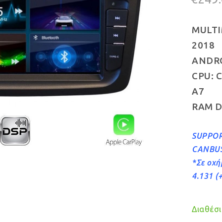
MULTI
2018
ANDROI
CPU: C
A7
RAM D
SUPPOR
CANBU
*Σε οχή
4.131 (
Διαθέσιμ