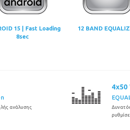
ID 15 | Fast Loading
12 BAND EQUALI
8sec
4x50
en
EQUAL
ηλής ανάλυσης
Δυνατός
ρυθμίσε