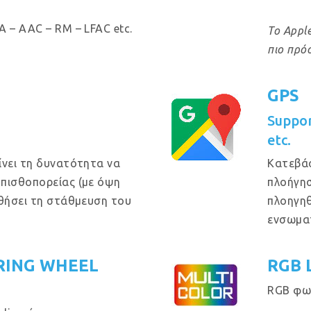
 – AAC – RM – LFAC etc.
Το Apple
πιο πρό
GPS
Suppo
etc.
ίνει τη δυνατότητα να
Κατεβά
οπισθοπορείας (με όψη
πλοήγησ
ηθήσει τη στάθμευση του
πλοηγηθ
ενσωμα
RING WHEEL
RGB 
RGB φω