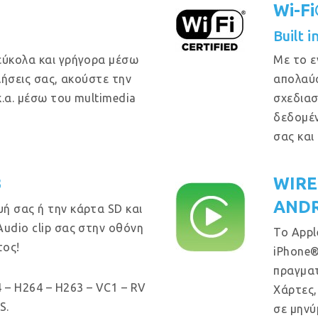
Wi-F
Built 
εύκολα και γρήγορα μέσω
Με το ε
κλήσεις σας, ακούστε την
απολαύσ
κ.α. μέσω του multimedia
σχεδιασ
δεδομέν
σας και
B
WIRE
ANDR
ή σας ή την κάρτα SD και
Audio clip σας στην οθόνη
Το Appl
τος!
iPhone®
πραγματ
 – H264 – H263 – VC1 – RV
Χάρτες,
S.
σε μηνύ