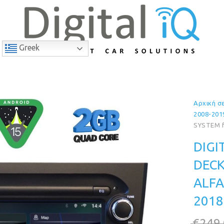
Greek
Αρχική σ
8% Έκπτωση
2008-201
SYSTEM f
DIGI
DECK
ALFA
2018
€
249