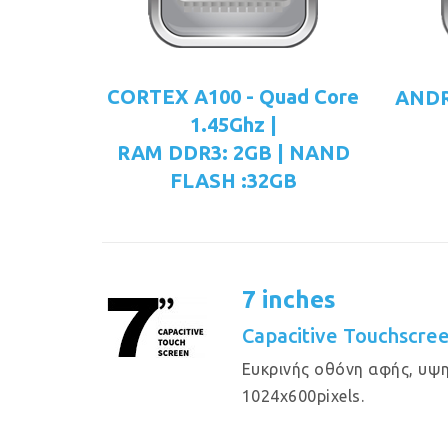
CORTEX A100 - Quad Core
ANDRO
1.45Ghz |
RAM DDR3: 2GB | NAND
FLASH :32GB
7 inches
Capacitive Touchscre
Eυκρινής οθόνη αφής, υψ
1024x600pixels.