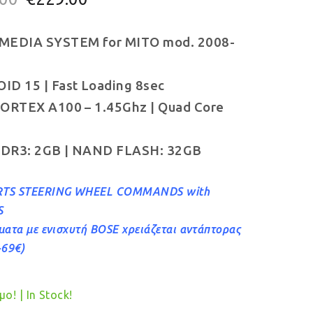
price
τρέχουσα
MEDIA SYSTEM for MITO mod. 2008-
was:
τιμή
€249.00.
είναι:
D 15 | Fast Loading 8sec
€229.00.
ORTEX A100 – 1.45Ghz | Quad Core
DR3: 2GB | NAND FLASH: 32GB
TS STEERING WHEEL COMMANDS with
S
ματα με ενισχυτή BOSE χρειάζεται αντάπτορας
+69€)
ο! | In Stock!