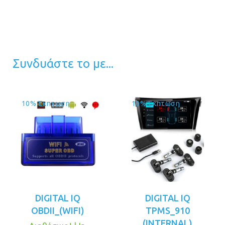
Συνδυάστε το με...
10% Έκπτωση
10% Έκπτωση
DIGITAL IQ
DIGITAL IQ
OBDII_(WIFI)
TPMS_910
(INTERNAL)