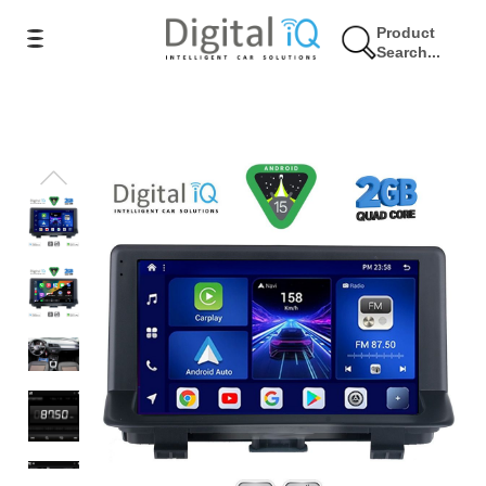
Product
Search...
6% Έκπτωση