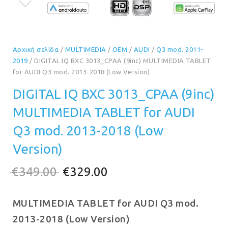
Αρχική σελίδα
/
MULTIMEDIA
/
OEM
/
AUDI
/
Q3 mod. 2011-
2019
/ DIGITAL IQ BXC 3013_CPAA (9inc) MULTIMEDIA TABLET
for AUDI Q3 mod. 2013-2018 (Low Version)
DIGITAL IQ BXC 3013_CPAA (9inc)
MULTIMEDIA TABLET for AUDI
Q3 mod. 2013-2018 (Low
Version)
Original
Η
€
349.00
€
329.00
price
τρέχουσα
MULTIMEDIA TABLET for AUDI Q3 mod.
was:
τιμή
2013-2018 (Low Version)
€349.00.
είναι: