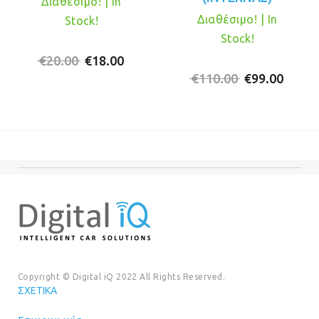
Διαθέσιμο! | In
Διαθέσιμο! | In
Stock!
Stock!
Original
Η
€
20.00
€
18.00
price
τρέχουσα
Original
Η
€
110.00
€
99.00
was:
τιμή
price
τρέχ
€20.00.
είναι:
was:
τιμή
€18.00.
€110.00.
είναι:
€99.0
Copyright © Digital iQ 2022 All Rights Reserved.
ΣΧΕΤΙΚΆ