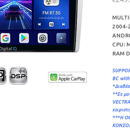
MULTI
2004-
ANDROI
CPU: M
RAM D
SUPPOR
BC wit
*Διαθέσ
**Σε μο
VECTRA 
χειριστ
***Η Ο
ΚΟΝΣΟ