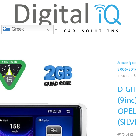
Greek
Αρχική σ
12% Έκπτωση
2006-201
TABLET f
DIGI
(9in
OPEL
(SILV
€
249