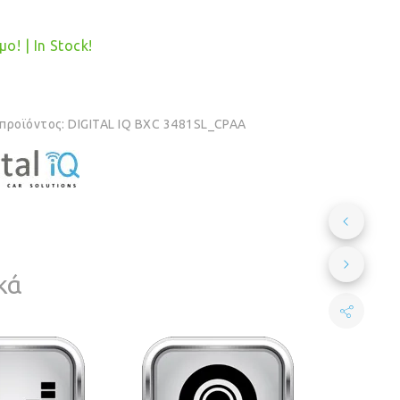
ο! | In Stock!
 προϊόντος:
DIGITAL IQ BXC 3481SL_CPAA
κά