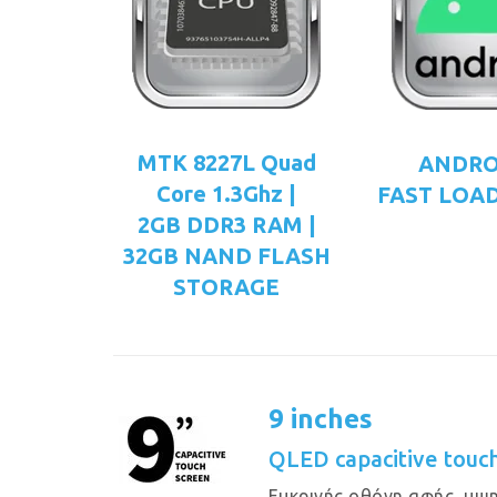
MTK 8227L Quad
ANDRO
Core 1.3Ghz |
FAST LOAD
2GB DDR3 RAM |
32GB NAND FLASH
STORAGE
9 inches
QLED capacitive touc
Eυκρινής οθόνη αφής, υψ