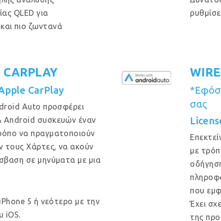
ίας QLED για
ρυθμίσε
και πιο ζωντανά
E CARPLAY
WIRE
 Apple CarPlay
*Εφόσο
σας
ndroid Auto προσφέρει
Licens
& Android συσκευών έναν
τρόπο να πραγματοποιούν
Επεκτεί
ν τους Χάρτες, να ακούν
με τρόπ
όσβαση σε μηνύματα με μια
οδήγηση
πληροφο
που εμφ
 iPhone 5 ή νεότερο με την
Έχει σχ
 iOS.
της προ