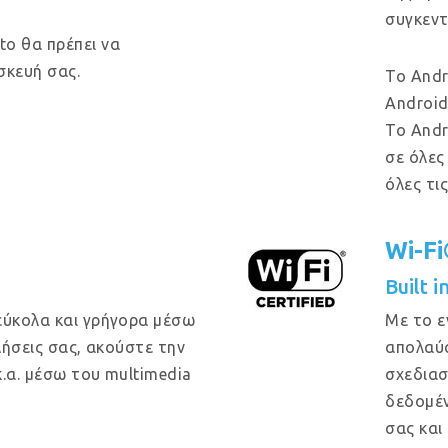
συγκεντ
o θα πρέπει να
σκευή σας.
Το Andr
Android
Το Andr
σε όλες
όλες τι
Wi-F
Built 
εύκολα και γρήγορα μέσω
Με το ε
κλήσεις σας, ακούστε την
απολαύσ
κ.α. μέσω του multimedia
σχεδιασ
δεδομέν
σας και