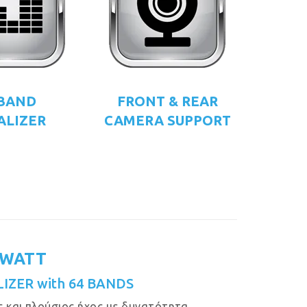
 BAND
FRONT & REAR
ALIZER
CAMERA SUPPORT
 WATT
IZER with 64 BANDS
 και πλούσιος ήχος με δυνατότητα