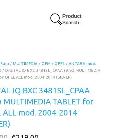
Product
Search...
ελίδα
/
MULTIMEDIA
/
OEM
/
OPEL
/
ANTARA mod.
6
/ DIGITAL IQ BXC 3481SL_CPAA (9inc) MULTIMEDIA
or OPEL ALL mod. 2004-2014 (SILVER)
TAL IQ BXC 3481SL_CPAA
c) MULTIMEDIA TABLET for
 ALL mod. 2004-2014
ER)
Original
Η
.00
€
219.00