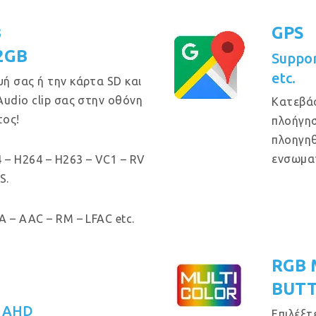
B
GPS
32GB
Suppo
etc.
ή σας ή την κάρτα SD και
Audio clip σας στην οθόνη
Κατεβά
τος!
πλοήγησ
πλοηγηθ
ενσωμα
 – H264 – H263 – VC1 – RV
S.
 – AAC – RM – LFAC etc.
RGB 
BUT
a
P AHD
Επιλέξτ