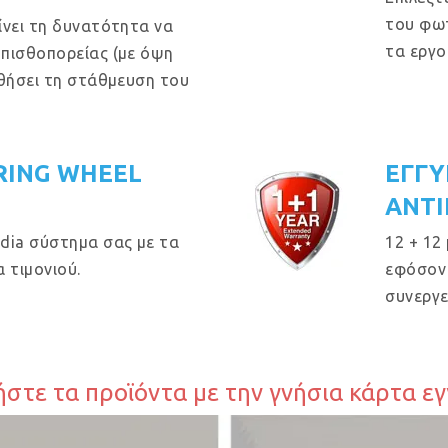
του φωτ
ίνει τη δυνατότητα να
τα εργο
οπισθοπορείας (με όψη
ηθήσει τη στάθμευση του
RING WHEEL
ΕΓΓΥ
ΑΝΤΙ
dia σύστημα σας με τα
12 + 12
 τιμονιού.
εφόσον 
συνεργε
στε τα προϊόντα με την γνήσια κάρτα ε