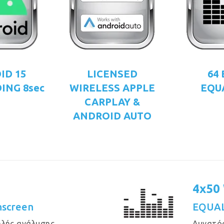
ID 15
LICENSED
64
ING 8sec
WIRELESS APPLE
EQU
CARPLAY &
ANDROID AUTO
4x50
hscreen
EQUAL
ηλής ανάλυσης
Δυνατός