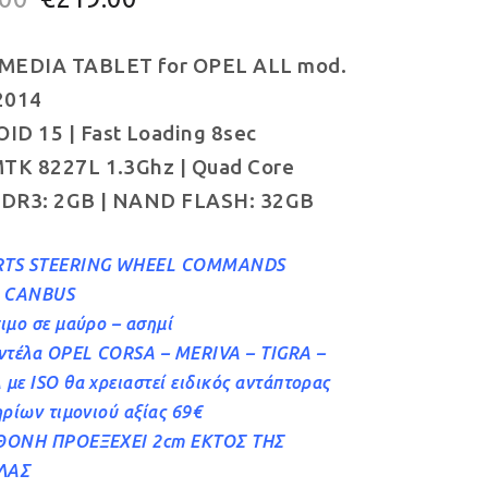
price
τρέχουσα
MEDIA TABLET for OPEL ALL mod.
was:
τιμή
2014
€249.00.
είναι:
D 15 | Fast Loading 8sec
€219.00.
TK 8227L 1.3Ghz | Quad Core
DR3: 2GB | NAND FLASH: 32GB
TS STEERING WHEEL COMMANDS
h CANBUS
ιμο σε μαύρο – ασημί
ντέλα OPEL CORSA – MERIVA – TIGRA –
με ISO θα χρειαστεί ειδικός αντάπτορας
ηρίων τιμονιού αξίας 69€
ΘΟΝΗ ΠΡΟΕΞΕΧΕΙ 2cm ΕΚΤΟΣ ΤΗΣ
ΛΑΣ