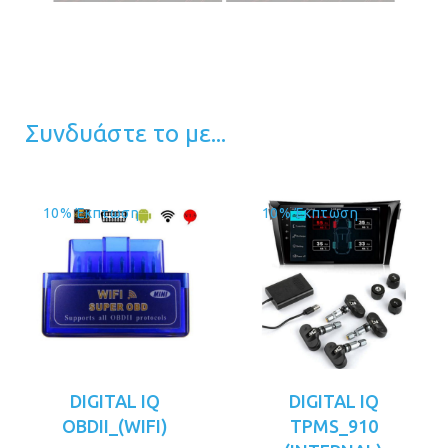
Συνδυάστε το με...
10% Έκπτωση
10% Έκπτωση
DIGITAL IQ
DIGITAL IQ
OBDII_(WIFI)
TPMS_910