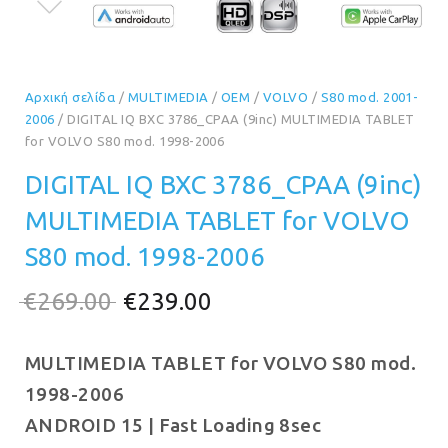
Αρχική σελίδα
/
MULTIMEDIA
/
OEM
/
VOLVO
/
S80 mod. 2001-
2006
/ DIGITAL IQ BXC 3786_CPAA (9inc) MULTIMEDIA TABLET
for VOLVO S80 mod. 1998-2006
DIGITAL IQ BXC 3786_CPAA (9inc)
MULTIMEDIA TABLET for VOLVO
S80 mod. 1998-2006
Original
Η
€
269.00
€
239.00
price
τρέχουσα
MULTIMEDIA TABLET for VOLVO S80 mod.
was:
τιμή
1998-2006
€269.00.
είναι:
ANDROID 15 | Fast Loading 8sec
€239.00.