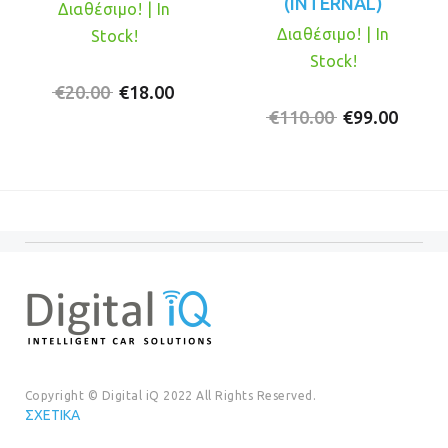
(INTERNAL)
Διαθέσιμο! | In
Διαθέσιμο! | In
Stock!
Stock!
Original
Η
€
20.00
€
18.00
price
τρέχουσα
Original
Η
€
110.00
€
99.00
was:
τιμή
price
τρέχ
€20.00.
είναι:
was:
τιμή
€18.00.
€110.00.
είναι:
€99.0
Copyright © Digital iQ 2022 All Rights Reserved.
ΣΧΕΤΙΚΆ