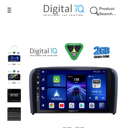
Product
Search...
11% Έκπτωση