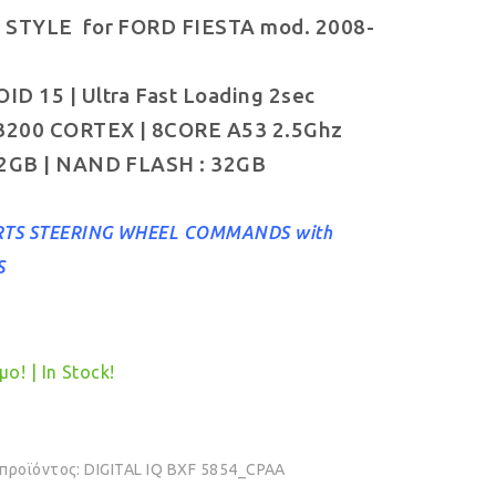
 STYLE for FORD FIESTA mod. 2008-
was:
τιμή
€399.00.
είναι:
D 15 | Ultra Fast Loading 2sec
€369.00.
 B200 CORTEX | 8CORE A53 2.5Ghz
 2GB | NAND FLASH : 32GB
TS STEERING WHEEL COMMANDS with
S
ο! | In Stock!
 προϊόντος:
DIGITAL IQ BXF 5854_CPAA