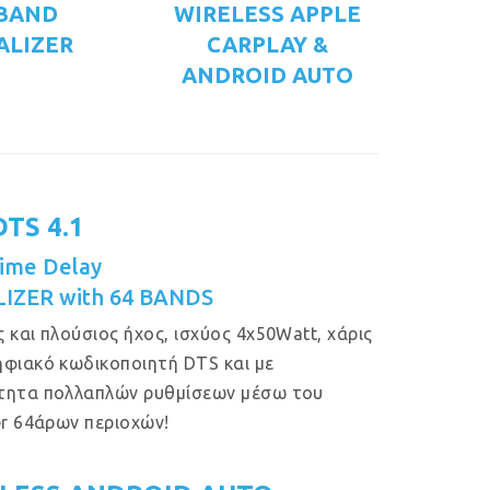
 BAND
WIRELESS APPLE
ALIZER
CARPLAY &
ANDROID AUTO
DTS 4.1
ime Delay
IZER with 64 BANDS
 και πλούσιος ήχος, ισχύος 4x50Watt, χάρις
φιακό κωδικοποιητή DTS και με
τητα πολλαπλών ρυθμίσεων μέσω του
er 64άρων περιοχών!