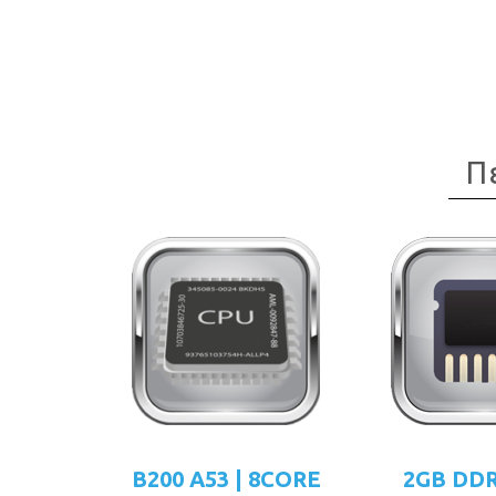
Π
B200 A53 | 8CORE
2GB DD