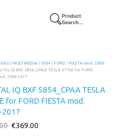
Product
Search...
ελίδα
/
MULTIMEDIA
/
OEM
/
FORD
/
FIESTA mod. 2008-
GITAL IQ BXF 5854_CPAA TESLA STYLE for FORD
od. 2008-2017
TAL IQ BXF 5854_CPAA TESLA
E for FORD FIESTA mod.
-2017
Original
Η
.00
€
369.00
price
τρέχουσα