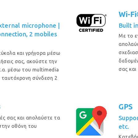
Wi-F
xternal microphone |
Built 
onnection, 2 mobiles
Με το ε
απολαύσ
σχεδιασ
εύκολα και γρήγορα μέσω
δεδομέν
κλήσεις σας, ακούστε την
σας και
κ.α. μέσω του multimedia
ι ταυτόχρονη σύνδεση 2
B
GPS
Suppo
ές σας και απολαύστε τα
etc.
 στην οθόνη του
Κατεβά