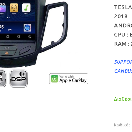
TESLA
2018
ANDROI
CPU :
RAM :
SUPPOR
CANBU
Διαθέσιμ
Κωδικός