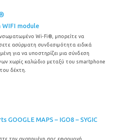
i®
in WIFI module
νσωματωμένο Wi-Fi®, μπορείτε να
ετε ασύρματη συνδεσιμότητα ειδικά
μένη για να υποστηρίζει μια σύνδεση
ων χωρίς καλώδιο μεταξύ του smartphone
 του δέκτη.
rts GOOGLE MAPS – IGO8 – SYGIC
στε την αγαπημένη σας εφαρμογή