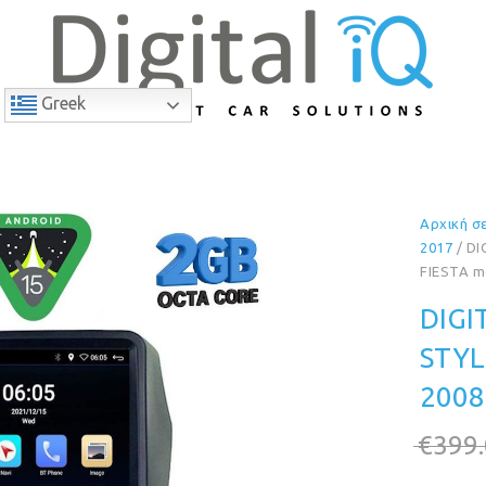
Greek
Αρχική σ
8% Έκπτωση
2017
/ DI
FIESTA m
DIGI
STYL
2008
€
399