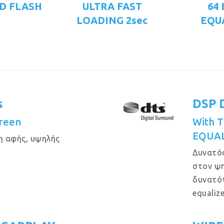
D FLASH
ULTRA FAST
64
LOADING 2sec
EQU
s
DSP 
creen
With T
EQUAL
η αφής, υψηλής
Δυνατός
στον ψη
δυνατό
equaliz