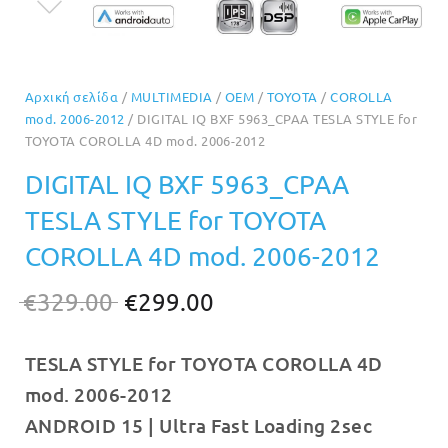
Αρχική σελίδα
/
MULTIMEDIA
/
OEM
/
TOYOTA
/
COROLLA
mod. 2006-2012
/ DIGITAL IQ BXF 5963_CPAA TESLA STYLE for
TOYOTA COROLLA 4D mod. 2006-2012
DIGITAL IQ BXF 5963_CPAA
TESLA STYLE for TOYOTA
COROLLA 4D mod. 2006-2012
Original
Η
€
329.00
€
299.00
price
τρέχουσα
TESLA STYLE for TOYOTA COROLLA 4D
was:
τιμή
mod. 2006-2012
€329.00.
είναι:
ANDROID 15 | Ultra Fast Loading 2sec
€299.00.