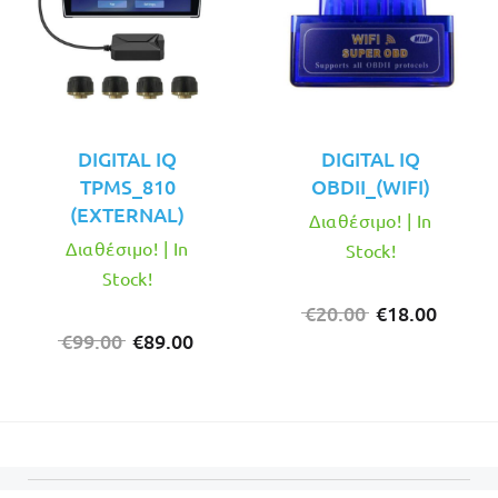
DIGITAL IQ
DIGITAL IQ
TPMS_810
OBDII_(WIFI)
(EXTERNAL)
Διαθέσιμο! | In
Διαθέσιμο! | In
Stock!
Stock!
Original
Η
€
20.00
€
18.00
Original
Η
price
τρέχο
€
99.00
€
89.00
price
τρέχουσα
was:
τιμή
was:
τιμή
€20.00.
είναι:
€99.00.
είναι:
€18.00
€89.00.