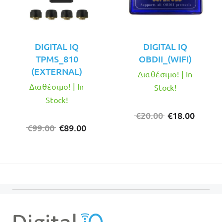
DIGITAL IQ
DIGITAL IQ
TPMS_810
OBDII_(WIFI)
(EXTERNAL)
Διαθέσιμο! | In
Διαθέσιμο! | In
Stock!
Stock!
Original
Η
€
20.00
€
18.00
Original
Η
price
τρέχο
€
99.00
€
89.00
price
τρέχουσα
was:
τιμή
was:
τιμή
€20.00.
είναι:
€99.00.
είναι:
€18.00
€89.00.