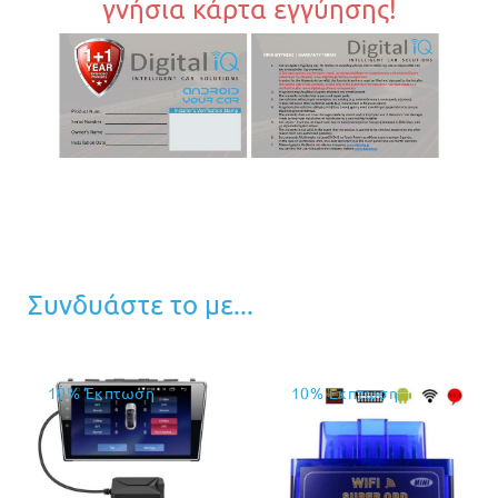
γνήσια κάρτα εγγύησης!
Συνδυάστε το με...
10% Έκπτωση
10% Έκπτωση