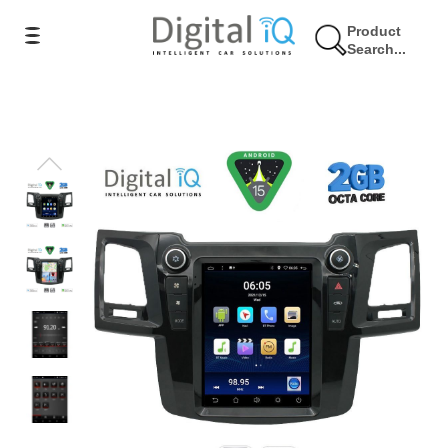
Product
Search...
3% Έκπτωση