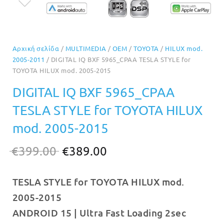
Αρχική σελίδα
/
MULTIMEDIA
/
OEM
/
TOYOTA
/
HILUX mod.
2005-2011
/ DIGITAL IQ BXF 5965_CPAA TESLA STYLE for
TOYOTA HILUX mod. 2005-2015
DIGITAL IQ BXF 5965_CPAA
TESLA STYLE for TOYOTA HILUX
mod. 2005-2015
Original
Η
€
399.00
€
389.00
price
τρέχουσα
TESLA STYLE for TOYOTA HILUX mod.
was:
τιμή
2005-2015
€399.00.
είναι:
ANDROID 15 | Ultra Fast Loading 2sec
€389.00.