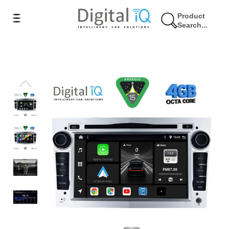
Product
Search...
9% Έκπτωση