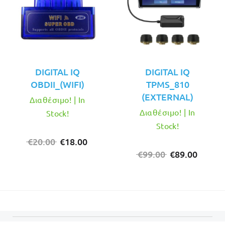
DIGITAL IQ
DIGITAL IQ
OBDII_(WIFI)
TPMS_810
(EXTERNAL)
Διαθέσιμο! | In
Διαθέσιμο! | In
Stock!
Stock!
Original
Η
€
20.00
€
18.00
price
τρέχουσα
Original
Η
€
99.00
€
89.00
was:
τιμή
price
τρέχο
€20.00.
είναι:
was:
τιμή
€18.00.
€99.00.
είναι:
€89.00