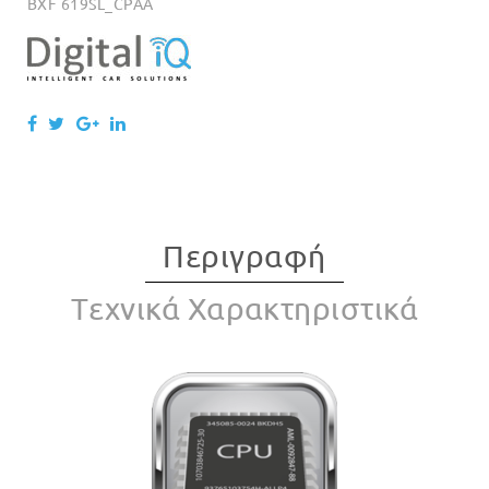
BXF 619SL_CPAA
Περιγραφή
Tεχνικά Χαρακτηριστικά