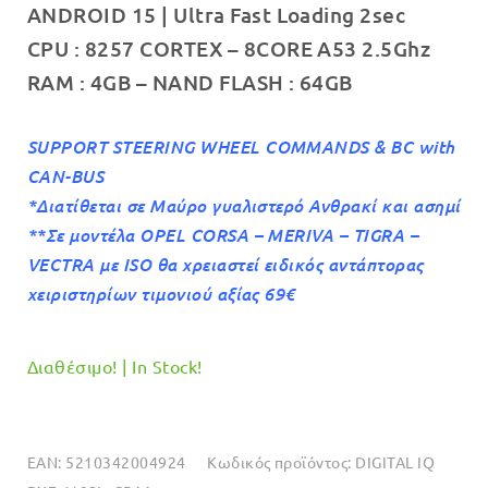
ANDROID 15 | Ultra Fast Loading 2sec
€389.00.
CPU :
8257 CORTEX – 8CORE A53 2.5Ghz
RAM :
4GB
– NAND FLASH : 64
GB
SUPPORT STEERING WHEEL COMMANDS & BC with
CAN-BUS
*Διατίθεται σε Mαύρο γυαλιστερό Ανθρακί και ασημί
**Σε μοντέλα OPEL CORSA – MERIVA – TIGRA –
VECTRA με ISO θα χρειαστεί ειδικός αντάπτορας
χειριστηρίων τιμονιού αξίας 69€
Διαθέσιμο! | In Stock!
EAN:
5210342004924
Κωδικός προϊόντος:
DIGITAL IQ