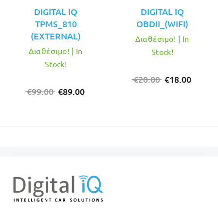
DIGITAL IQ
DIGITAL IQ
TPMS_810
OBDII_(WIFI)
(EXTERNAL)
Διαθέσιμο! | In
Διαθέσιμο! | In
Stock!
Stock!
Original
Η
€
20.00
€
18.00
Original
Η
price
τρέχο
€
99.00
€
89.00
price
τρέχουσα
was:
τιμή
was:
τιμή
€20.00.
είναι:
€99.00.
είναι:
€18.00
€89.00.