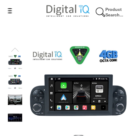
Product
Search...
9% Έκπτωση