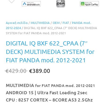
Αρχική σελίδα
/
MULTIMEDIA
/
OEM
/
FIAT
/
PANDA mod.
2012-2024
/ DIGITAL IQ BXF 622_CPAA (7″ DECK) MULTIMEDIA
SYSTEM for FIAT PANDA mod. 2012-2021
DIGITAL IQ BXF 622_CPAA (7″
DECK) MULTIMEDIA SYSTEM for
FIAT PANDA mod. 2012-2021
Original
Η
€
429.00
€
389.00
price
τρέχουσα
MULTIMEDIA
was:
τιμή
for FIAT PANDA mod. 2012-2021
ANDROID 15 | Ultra Fast Loading 2sec
€429.00.
είναι:
CPU :
8257 CORTEX – 8CORE A53 2.5Ghz
€389.00.