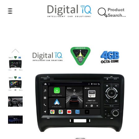
Product
Search...
7% Έκπτωση