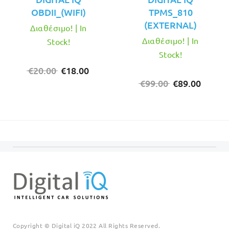
OBDII_(WIFI)
TPMS_810
(EXTERNAL)
Διαθέσιμο! | In
Διαθέσιμο! | In
Stock!
Stock!
Original
Η
€
20.00
€
18.00
price
τρέχουσα
Original
Η
€
99.00
€
89.00
was:
τιμή
price
τρέχο
€20.00.
είναι:
was:
τιμή
€18.00.
€99.00.
είναι:
€89.00
Copyright © Digital iQ 2022 All Rights Reserved.