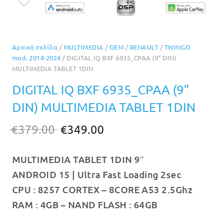
Αρχική σελίδα
/
MULTIMEDIA
/
OEM
/
RENAULT
/
TWINGO
mod. 2014-2024
/ DIGITAL IQ BXF 6935_CPAA (9” DIN)
MULTIMEDIA TABLET 1DIN
DIGITAL IQ BXF 6935_CPAA (9”
DIN) MULTIMEDIA TABLET 1DIN
Original
Η
€
379.00
€
349.00
price
τρέχουσα
MULTIMEDIA TABLET 1DIN 9″
was:
τιμή
ANDROID 15 | Ultra Fast Loading 2sec
€379.00.
είναι:
CPU :
8257 CORTEX – 8CORE A53 2.5Ghz
€349.00.
RAM :
4GB
– NAND FLASH : 64
GB