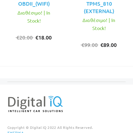
OBDII_(WIFI)
TPMS_810
(EXTERNAL)
Διαθέσιμο! | In
Διαθέσιμο! | In
Stock!
Stock!
Original
Η
€
20.00
€
18.00
price
τρέχουσα
Original
Η
€
99.00
€
89.00
was:
τιμή
price
τρέχο
€20.00.
είναι:
was:
τιμή
€18.00.
€99.00.
είναι:
€89.00
Copyright © Digital iQ 2022 All Rights Reserved.