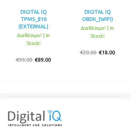
DIGITAL IQ
DIGITAL IQ
TPMS_810
OBDII_(WIFI)
(EXTERNAL)
Διαθέσιμο! | In
Διαθέσιμο! | In
Stock!
Stock!
Original
Η
€
20.00
€
18.00
Original
Η
price
τρέχο
€
99.00
€
89.00
price
τρέχουσα
was:
τιμή
was:
τιμή
€20.00.
είναι:
€99.00.
είναι:
€18.00
€89.00.