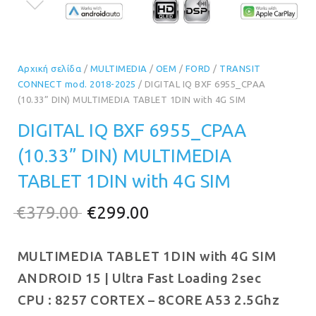
Αρχική σελίδα
/
MULTIMEDIA
/
OEM
/
FORD
/
TRANSIT
CONNECT mod. 2018-2025
/ DIGITAL IQ BXF 6955_CPAA
(10.33” DIN) MULTIMEDIA TABLET 1DIN with 4G SIM
DIGITAL IQ BXF 6955_CPAA
(10.33” DIN) MULTIMEDIA
TABLET 1DIN with 4G SIM
Original
Η
€
379.00
€
299.00
price
τρέχουσα
MULTIMEDIA TABLET 1DIN with 4G SIM
was:
τιμή
ANDROID 15 | Ultra Fast Loading 2sec
€379.00.
είναι:
CPU :
8257 CORTEX – 8CORE A53 2.5Ghz
€299.00.