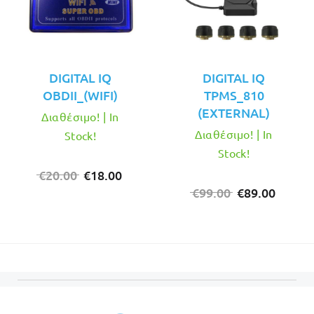
DIGITAL IQ
DIGITAL IQ
OBDII_(WIFI)
TPMS_810
(EXTERNAL)
Διαθέσιμο! | In
Διαθέσιμο! | In
Stock!
Stock!
Original
Η
€
20.00
€
18.00
price
τρέχουσα
Original
Η
€
99.00
€
89.00
was:
τιμή
price
τρέχο
€20.00.
είναι:
was:
τιμή
€18.00.
€99.00.
είναι:
€89.00