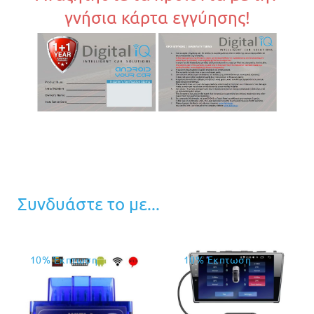
γνήσια κάρτα εγγύησης!
Συνδυάστε το με...
10% Έκπτωση
10% Έκπτωση