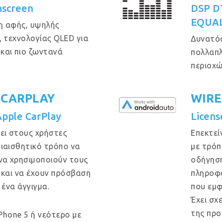
hscreen
DSP DT
EQUAL
η αφής, υψηλής
, τεχνολογίας QLED για
Δυνατός
και πιο ζωντανά
πολλαπλ
περιοχώ
 CARPLAY
WIRE
Apple CarPlay
Licens
ει στους χρήστες
Επεκτεί
ιαισθητικό τρόπο να
με τρόπ
να χρησιμοποιούν τους
οδήγηση
 και να έχουν πρόσβαση
πληροφο
 ένα άγγιγμα.
που εμφ
Έχει σχ
της προ
iPhone 5 ή νεότερο με