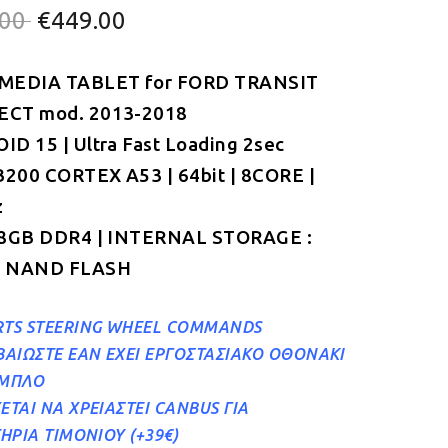
Original
Η
.00
€
449.00
price
τρέχουσα
MEDIA TABLET for FORD
was:
τιμή
TRANSIT
CT mod. 2013-2018
€499.00.
είναι:
D 15 | Ultra Fast Loading 2sec
€449.00.
B200 CORTEX A53 | 64bit | 8CORE |
z
 8GB DDR4 | INTERNAL STORAGE :
 NAND FLASH
TS STEERING WHEEL COMMANDS
ΒΑΙΩΣΤΕ ΕΑΝ ΕΧΕΙ ΕΡΓΟΣΤΑΣΙΑΚΟ ΟΘΟΝΑΚΙ
ΑΜΠΛΟ
ΕΤΑΙ ΝΑ ΧΡΕΙΑΣΤΕI CANBUS ΓΙΑ
ΤΗΡΙΑ ΤΙΜΟΝΙΟΥ (+39€)