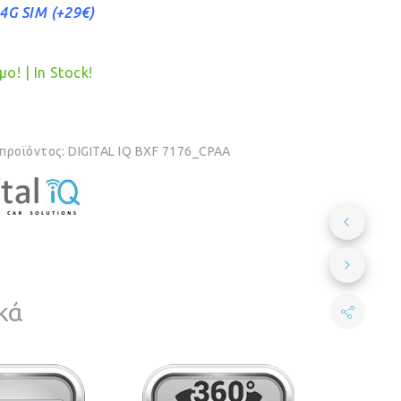
 4G SIM (+29€)
ο! | In Stock!
 προϊόντος:
DIGITAL IQ BXF 7176_CPAA
κά