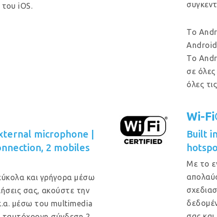
συγκεντ
του iOS.
Το Andr
Android
Το Andr
σε όλες
όλες τι
Wi-F
xternal microphone |
Built 
onnection, 2 mobiles
hotspo
Με το ε
απολαύσ
εύκολα και γρήγορα μέσω
σχεδιασ
κλήσεις σας, ακούστε την
δεδομέν
κ.α. μέσω του multimedia
σας και
ι ταυτόχρονη σύνδεση 2