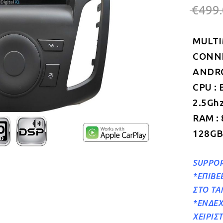
€
499
MULTI
CONNE
ANDROI
CPU : 
2.5Gh
RAM :
128GB
SUPPOR
*ΕΠΙΒΕ
ΣΤΟ Τ
*ΕΝΔΕΧ
ΧΕΙΡΙΣ