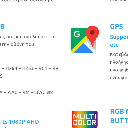
GB
GPS
Suppo
ές σας και απολαύστε τα
etc.
 στην οθόνη του
Κατεβά
πλοήγησ
 – H264 – H263 – VC1 – RV
πλοηγηθ
S.
ενσωμα
 – AAC – RM – LFAC etc.
RGB 
BUT
orts 1080P AHD