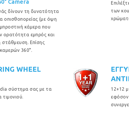
60° Camera
Επιλέξτ
των κου
σάς δίνουν τη δυνατότητα
χρώματα
α οπισθοπορείας (με όψη
 μπροστινή κάμερα που
ην ορατότητα εμπρός και
η στάθμευση. Επίσης
 καμερών 360°.
RING WHEEL
ΕΓΓΥ
ΑΝΤΙ
dia σύστημα σας με τα
12+12 μ
 τιμονιού.
εφόσον 
συνεργε