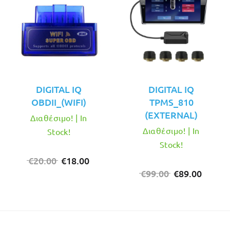
DIGITAL IQ
DIGITAL IQ
OBDII_(WIFI)
TPMS_810
(EXTERNAL)
Διαθέσιμο! | In
Διαθέσιμο! | In
Stock!
Stock!
Original
Η
€
20.00
€
18.00
price
τρέχουσα
Original
Η
€
99.00
€
89.00
was:
τιμή
price
τρέχο
€20.00.
είναι:
was:
τιμή
€18.00.
€99.00.
είναι:
€89.00